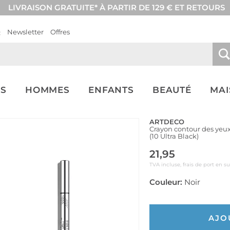
LIVRAISON GRATUITE* À PARTIR DE 129 € ET RETOURS
Q
Newsletter
Offres
S
HOMMES
ENFANTS
BEAUTÉ
MA
ARTDECO
Crayon contour des yeux 
(10 Ultra Black)
21,95
TVA incluse, frais de port en s
Couleur:
Noir
AJO