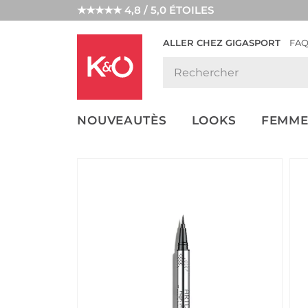
★★★★★ 4,8 / 5,0 ÉTOILES
ALLER CHEZ GIGASPORT
FA
NOS
LOOKS
WEDDING
ENDANCES
VIBES
NOUVEAUTÈS
LOOKS
FEMME