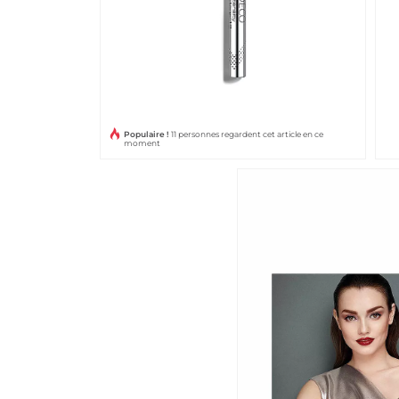
Populaire !
11 personnes regardent cet article en ce
moment