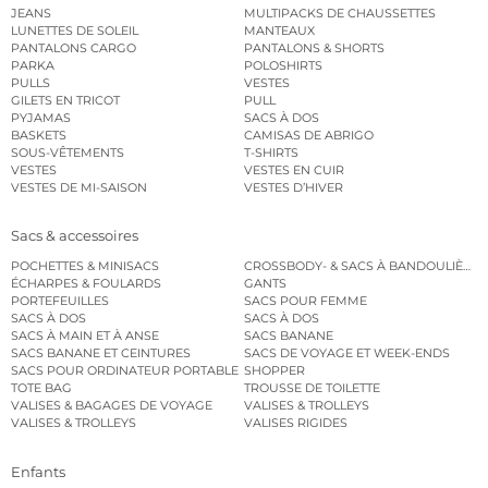
JEANS
MULTIPACKS DE CHAUSSETTES
LUNETTES DE SOLEIL
MANTEAUX
PANTALONS CARGO
PANTALONS & SHORTS
PARKA
POLOSHIRTS
PULLS
VESTES
GILETS EN TRICOT
PULL
PYJAMAS
SACS À DOS
BASKETS
CAMISAS DE ABRIGO
SOUS-VÊTEMENTS
T-SHIRTS
VESTES
VESTES EN CUIR
VESTES DE MI-SAISON
VESTES D’HIVER
Sacs & accessoires
POCHETTES & MINISACS
CROSSBODY- & SACS À BANDOULIÈRE
ÉCHARPES & FOULARDS
GANTS
PORTEFEUILLES
SACS POUR FEMME
SACS À DOS
SACS À DOS
SACS À MAIN ET À ANSE
SACS BANANE
SACS BANANE ET CEINTURES
SACS DE VOYAGE ET WEEK-ENDS
SACS POUR ORDINATEUR PORTABLE
SHOPPER
TOTE BAG
TROUSSE DE TOILETTE
VALISES & BAGAGES DE VOYAGE
VALISES & TROLLEYS
VALISES & TROLLEYS
VALISES RIGIDES
Enfants