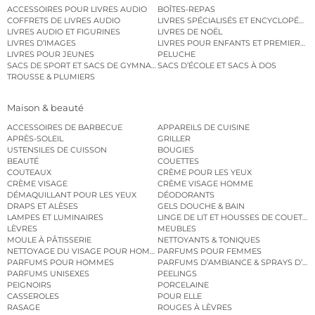
ACCESSOIRES POUR LIVRES AUDIO
BOÎTES-REPAS
COFFRETS DE LIVRES AUDIO
LIVRES SPÉCIALISÉS ET ENCYCLOPÉDI
LIVRES AUDIO ET FIGURINES
LIVRES DE NOËL
LIVRES D’IMAGES
LIVRES POUR ENFANTS ET PREMIERS L
LIVRES POUR JEUNES
PELUCHE
SACS DE SPORT ET SACS DE GYMNASTIQUE
SACS D’ÉCOLE ET SACS À DOS
TROUSSE & PLUMIERS
Maison & beauté
ACCESSOIRES DE BARBECUE
APPAREILS DE CUISINE
APRÈS-SOLEIL
GRILLER
USTENSILES DE CUISSON
BOUGIES
BEAUTÉ
COUETTES
COUTEAUX
CRÈME POUR LES YEUX
CRÈME VISAGE
CRÈME VISAGE HOMME
DÉMAQUILLANT POUR LES YEUX
DÉODORANTS
DRAPS ET ALÈSES
GELS DOUCHE & BAIN
LAMPES ET LUMINAIRES
LINGE DE LIT ET HOUSSES DE COUETTE
LÈVRES
MEUBLES
MOULE À PÂTISSERIE
NETTOYANTS & TONIQUES
NETTOYAGE DU VISAGE POUR HOMMES
PARFUMS POUR FEMMES
PARFUMS POUR HOMMES
PARFUMS D’AMBIANCE & SPRAYS D’A
PARFUMS UNISEXES
PEELINGS
PEIGNOIRS
PORCELAINE
CASSEROLES
POUR ELLE
RASAGE
ROUGES À LÈVRES