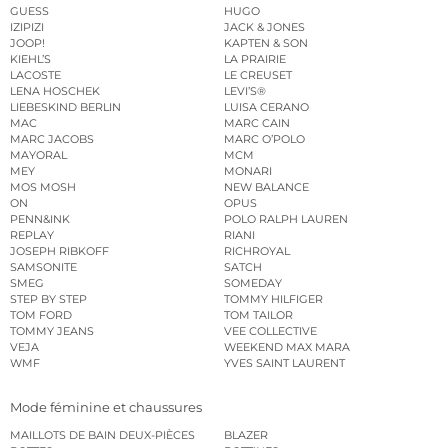
GUESS
HUGO
IZIPIZI
JACK & JONES
JOOP!
KAPTEN & SON
KIEHL’S
LA PRAIRIE
LACOSTE
LE CREUSET
LENA HOSCHEK
LEVI’S®
LIEBESKIND BERLIN
LUISA CERANO
MAC
MARC CAIN
MARC JACOBS
MARC O’POLO
MAYORAL
MCM
MEY
MONARI
MOS MOSH
NEW BALANCE
ON
OPUS
PENN&INK
POLO RALPH LAUREN
REPLAY
RIANI
JOSEPH RIBKOFF
RICHROYAL
SAMSONITE
SATCH
SMEG
SOMEDAY
STEP BY STEP
TOMMY HILFIGER
TOM FORD
TOM TAILOR
TOMMY JEANS
VEE COLLECTIVE
VEJA
WEEKEND MAX MARA
WMF
YVES SAINT LAURENT
Mode féminine et chaussures
MAILLOTS DE BAIN DEUX-PIÈCES
BLAZER