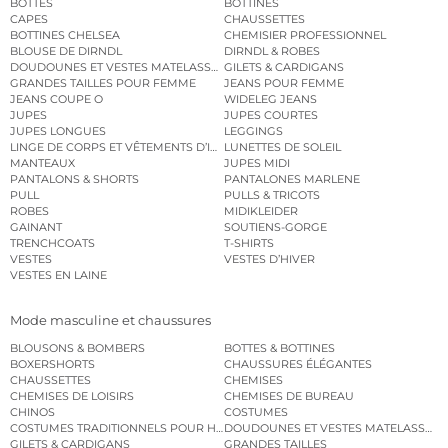
BOTTES
BOTTINES
CAPES
CHAUSSETTES
BOTTINES CHELSEA
CHEMISIER PROFESSIONNEL
BLOUSE DE DIRNDL
DIRNDL & ROBES
DOUDOUNES ET VESTES MATELASSÉES
GILETS & CARDIGANS
GRANDES TAILLES POUR FEMME
JEANS POUR FEMME
JEANS COUPE O
WIDELEG JEANS
JUPES
JUPES COURTES
JUPES LONGUES
LEGGINGS
LINGE DE CORPS ET VÊTEMENTS D’INTÉRIEUR
LUNETTES DE SOLEIL
MANTEAUX
JUPES MIDI
PANTALONS & SHORTS
PANTALONES MARLENE
PULL
PULLS & TRICOTS
ROBES
MIDIKLEIDER
GAINANT
SOUTIENS-GORGE
TRENCHCOATS
T-SHIRTS
VESTES
VESTES D’HIVER
VESTES EN LAINE
Mode masculine et chaussures
BLOUSONS & BOMBERS
BOTTES & BOTTINES
BOXERSHORTS
CHAUSSURES ÉLÉGANTES
CHAUSSETTES
CHEMISES
CHEMISES DE LOISIRS
CHEMISES DE BUREAU
CHINOS
COSTUMES
COSTUMES TRADITIONNELS POUR HOMME
DOUDOUNES ET VESTES MATELASSÉES
GILETS & CARDIGANS
GRANDES TAILLES