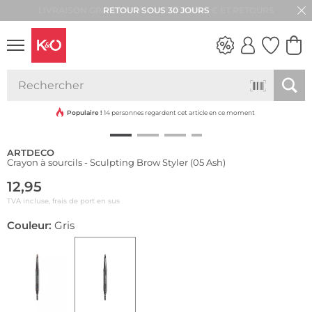
RETOUR SOUS 30 JOURS
Résistant à l'eau
LOOKS
WEDDING
VIBES
Populaire !
14 personnes regardent cet article en ce moment
ARTDECO
Crayon à sourcils - Sculpting Brow Styler (05 Ash)
12,95
TVA incluse, frais de port en sus
Couleur:
Gris