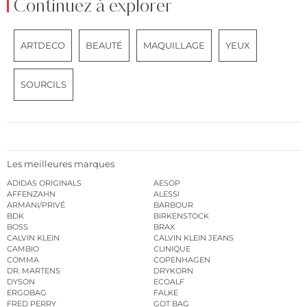
Continuez à explorer
ARTDECO
BEAUTÉ
MAQUILLAGE
YEUX
SOURCILS
Les meilleures marques
ADIDAS ORIGINALS
AESOP
AFFENZAHN
ALESSI
ARMANI/PRIVÉ
BARBOUR
BDK
BIRKENSTOCK
BOSS
BRAX
CALVIN KLEIN
CALVIN KLEIN JEANS
CAMBIO
CLINIQUE
COMMA
COPENHAGEN
DR. MARTENS
DRYKORN
DYSON
ECOALF
ERGOBAG
FALKE
FRED PERRY
GOT BAG