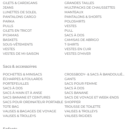
GILETS & CARDIGANS
GRANDES TAILLES
JEANS
MULTIPACKS DE CHAUSSETTES
LUNETTES DE SOLEIL
MANTEAUX
PANTALONS CARGO
PANTALONS & SHORTS
PARKA
POLOSHIRTS
PULLS
VESTES
GILETS EN TRICOT
PULL
PYJAMAS
SACS À DOS
BASKETS
CAMISAS DE ABRIGO
SOUS-VÊTEMENTS
T-SHIRTS
VESTES
VESTES EN CUIR
VESTES DE MI-SAISON
VESTES D’HIVER
Sacs & accessoires
POCHETTES & MINISACS
CROSSBODY- & SACS À BANDOULIÈRE
ÉCHARPES & FOULARDS
GANTS
PORTEFEUILLES
SACS POUR FEMME
SACS À DOS
SACS À DOS
SACS À MAIN ET À ANSE
SACS BANANE
SACS BANANE ET CEINTURES
SACS DE VOYAGE ET WEEK-ENDS
SACS POUR ORDINATEUR PORTABLE
SHOPPER
TOTE BAG
TROUSSE DE TOILETTE
VALISES & BAGAGES DE VOYAGE
VALISES & TROLLEYS
VALISES & TROLLEYS
VALISES RIGIDES
Enfants