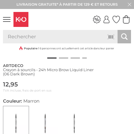
LIVRAISON GRATUITE* À PARTIR DE 129 € ET RETOURS
RETOUR SOUS 30 JOURS
Résistant à l'eau
LOOKS
WEDDING
VIBES
Populaire !
6 personnes ont actuellement cet article dans leur panier
ARTDECO
Crayon à sourcils - 24h Micro Brow Liquid Liner
(06 Dark Brown)
12,95
TVA incluse, frais de port en sus
Couleur:
Marron