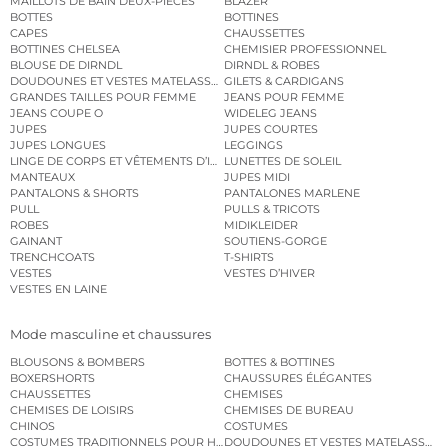
MAILLOTS DE BAIN DEUX-PIÈCES
BLAZER
BOTTES
BOTTINES
CAPES
CHAUSSETTES
BOTTINES CHELSEA
CHEMISIER PROFESSIONNEL
BLOUSE DE DIRNDL
DIRNDL & ROBES
DOUDOUNES ET VESTES MATELASSÉES
GILETS & CARDIGANS
GRANDES TAILLES POUR FEMME
JEANS POUR FEMME
JEANS COUPE O
WIDELEG JEANS
JUPES
JUPES COURTES
JUPES LONGUES
LEGGINGS
LINGE DE CORPS ET VÊTEMENTS D’INTÉRIEUR
LUNETTES DE SOLEIL
MANTEAUX
JUPES MIDI
PANTALONS & SHORTS
PANTALONES MARLENE
PULL
PULLS & TRICOTS
ROBES
MIDIKLEIDER
GAINANT
SOUTIENS-GORGE
TRENCHCOATS
T-SHIRTS
VESTES
VESTES D’HIVER
VESTES EN LAINE
Mode masculine et chaussures
BLOUSONS & BOMBERS
BOTTES & BOTTINES
BOXERSHORTS
CHAUSSURES ÉLÉGANTES
CHAUSSETTES
CHEMISES
CHEMISES DE LOISIRS
CHEMISES DE BUREAU
CHINOS
COSTUMES
COSTUMES TRADITIONNELS POUR HOMME
DOUDOUNES ET VESTES MATELASSÉES