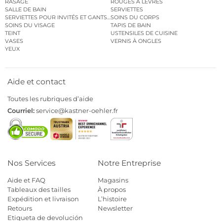
RASAGE
ROUGES À LÈVRES
SALLE DE BAIN
SERVIETTES
SERVIETTES POUR INVITÉS ET GANTS DE TOILETTE
SOINS DU CORPS
SOINS DU VISAGE
TAPIS DE BAIN
TEINT
USTENSILES DE CUISINE
VASES
VERNIS À ONGLES
YEUX
Aide et contact
Toutes les rubriques d’aide
Courriel:
service@kastner-oehler.fr
Nos Services
Notre Entreprise
Aide et FAQ
Magasins
Tableaux des tailles
À propos
Expédition et livraison
L’histoire
Retours
Newsletter
Etiqueta de devolución