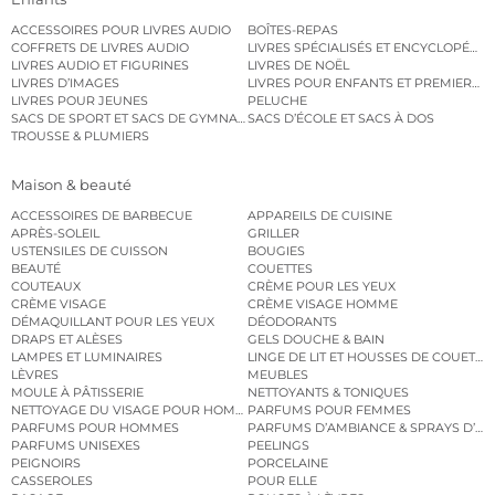
ACCESSOIRES POUR LIVRES AUDIO
BOÎTES-REPAS
COFFRETS DE LIVRES AUDIO
LIVRES SPÉCIALISÉS ET ENCYCLOPÉDI
LIVRES AUDIO ET FIGURINES
LIVRES DE NOËL
LIVRES D’IMAGES
LIVRES POUR ENFANTS ET PREMIERS L
LIVRES POUR JEUNES
PELUCHE
SACS DE SPORT ET SACS DE GYMNASTIQUE
SACS D’ÉCOLE ET SACS À DOS
TROUSSE & PLUMIERS
Maison & beauté
ACCESSOIRES DE BARBECUE
APPAREILS DE CUISINE
APRÈS-SOLEIL
GRILLER
USTENSILES DE CUISSON
BOUGIES
BEAUTÉ
COUETTES
COUTEAUX
CRÈME POUR LES YEUX
CRÈME VISAGE
CRÈME VISAGE HOMME
DÉMAQUILLANT POUR LES YEUX
DÉODORANTS
DRAPS ET ALÈSES
GELS DOUCHE & BAIN
LAMPES ET LUMINAIRES
LINGE DE LIT ET HOUSSES DE COUETTE
LÈVRES
MEUBLES
MOULE À PÂTISSERIE
NETTOYANTS & TONIQUES
NETTOYAGE DU VISAGE POUR HOMMES
PARFUMS POUR FEMMES
PARFUMS POUR HOMMES
PARFUMS D’AMBIANCE & SPRAYS D’A
PARFUMS UNISEXES
PEELINGS
PEIGNOIRS
PORCELAINE
CASSEROLES
POUR ELLE