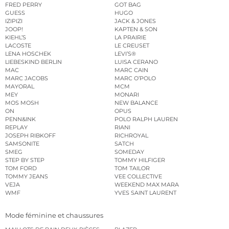
FRED PERRY
GOT BAG
GUESS
HUGO
IZIPIZI
JACK & JONES
JOOP!
KAPTEN & SON
KIEHL’S
LA PRAIRIE
LACOSTE
LE CREUSET
LENA HOSCHEK
LEVI’S®
LIEBESKIND BERLIN
LUISA CERANO
MAC
MARC CAIN
MARC JACOBS
MARC O’POLO
MAYORAL
MCM
MEY
MONARI
MOS MOSH
NEW BALANCE
ON
OPUS
PENN&INK
POLO RALPH LAUREN
REPLAY
RIANI
JOSEPH RIBKOFF
RICHROYAL
SAMSONITE
SATCH
SMEG
SOMEDAY
STEP BY STEP
TOMMY HILFIGER
TOM FORD
TOM TAILOR
TOMMY JEANS
VEE COLLECTIVE
VEJA
WEEKEND MAX MARA
WMF
YVES SAINT LAURENT
Mode féminine et chaussures