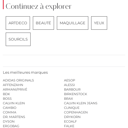
Continuez à explorer
ARTDECO
BEAUTÉ
MAQUILLAGE
YEUX
SOURCILS
Les meilleures marques
ADIDAS ORIGINALS
AESOP
AFFENZAHN
ALESSI
ARMANI/PRIVÉ
BARBOUR
BDK
BIRKENSTOCK
BOSS
BRAX
CALVIN KLEIN
CALVIN KLEIN JEANS
CAMBIO
CLINIQUE
COMMA
COPENHAGEN
DR. MARTENS
DRYKORN
DYSON
ECOALF
ERGOBAG
FALKE