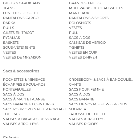
GILETS & CARDIGANS
GRANDES TAILLES
JEANS
MULTIPACKS DE CHAUSSETTES
LUNETTES DE SOLEIL
MANTEAUX
PANTALONS CARGO
PANTALONS & SHORTS
PARKA
POLOSHIRTS
PULLS
VESTES
GILETS EN TRICOT
PULL
PYJAMAS
SACS À DOS
BASKETS
CAMISAS DE ABRIGO
SOUS-VÊTEMENTS
T-SHIRTS
VESTES
VESTES EN CUIR
VESTES DE MI-SAISON
VESTES D’HIVER
Sacs & accessoires
POCHETTES & MINISACS
CROSSBODY- & SACS À BANDOULIÈRE
ÉCHARPES & FOULARDS
GANTS
PORTEFEUILLES
SACS POUR FEMME
SACS À DOS
SACS À DOS
SACS À MAIN ET À ANSE
SACS BANANE
SACS BANANE ET CEINTURES
SACS DE VOYAGE ET WEEK-ENDS
SACS POUR ORDINATEUR PORTABLE
SHOPPER
TOTE BAG
TROUSSE DE TOILETTE
VALISES & BAGAGES DE VOYAGE
VALISES & TROLLEYS
VALISES & TROLLEYS
VALISES RIGIDES
Enfants