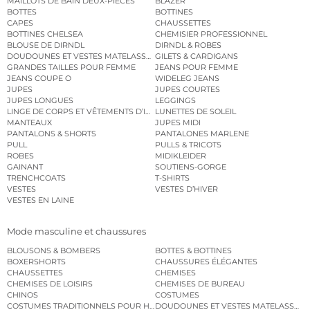
MAILLOTS DE BAIN DEUX-PIÈCES
BLAZER
BOTTES
BOTTINES
CAPES
CHAUSSETTES
BOTTINES CHELSEA
CHEMISIER PROFESSIONNEL
BLOUSE DE DIRNDL
DIRNDL & ROBES
DOUDOUNES ET VESTES MATELASSÉES
GILETS & CARDIGANS
GRANDES TAILLES POUR FEMME
JEANS POUR FEMME
JEANS COUPE O
WIDELEG JEANS
JUPES
JUPES COURTES
JUPES LONGUES
LEGGINGS
LINGE DE CORPS ET VÊTEMENTS D’INTÉRIEUR
LUNETTES DE SOLEIL
MANTEAUX
JUPES MIDI
PANTALONS & SHORTS
PANTALONES MARLENE
PULL
PULLS & TRICOTS
ROBES
MIDIKLEIDER
GAINANT
SOUTIENS-GORGE
TRENCHCOATS
T-SHIRTS
VESTES
VESTES D’HIVER
VESTES EN LAINE
Mode masculine et chaussures
BLOUSONS & BOMBERS
BOTTES & BOTTINES
BOXERSHORTS
CHAUSSURES ÉLÉGANTES
CHAUSSETTES
CHEMISES
CHEMISES DE LOISIRS
CHEMISES DE BUREAU
CHINOS
COSTUMES
COSTUMES TRADITIONNELS POUR HOMME
DOUDOUNES ET VESTES MATELASSÉES