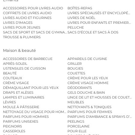
ACCESSOIRES POUR LIVRES AUDIO
BOÎTES-REPAS
COFFRETS DE LIVRES AUDIO
LIVRES SPÉCIALISÉS ET ENCYCLOPÉDI
LIVRES AUDIO ET FIGURINES
LIVRES DE NOËL
LIVRES D’IMAGES
LIVRES POUR ENFANTS ET PREMIERS L
LIVRES POUR JEUNES
PELUCHE
SACS DE SPORT ET SACS DE GYMNASTIQUE
SACS D’ÉCOLE ET SACS À DOS
TROUSSE & PLUMIERS
Maison & beauté
ACCESSOIRES DE BARBECUE
APPAREILS DE CUISINE
APRÈS-SOLEIL
GRILLER
USTENSILES DE CUISSON
BOUGIES
BEAUTÉ
COUETTES
COUTEAUX
CRÈME POUR LES YEUX
CRÈME VISAGE
CRÈME VISAGE HOMME
DÉMAQUILLANT POUR LES YEUX
DÉODORANTS
DRAPS ET ALÈSES
GELS DOUCHE & BAIN
LAMPES ET LUMINAIRES
LINGE DE LIT ET HOUSSES DE COUETTE
LÈVRES
MEUBLES
MOULE À PÂTISSERIE
NETTOYANTS & TONIQUES
NETTOYAGE DU VISAGE POUR HOMMES
PARFUMS POUR FEMMES
PARFUMS POUR HOMMES
PARFUMS D’AMBIANCE & SPRAYS D’A
PARFUMS UNISEXES
PEELINGS
PEIGNOIRS
PORCELAINE
CASSEROLES
POUR ELLE