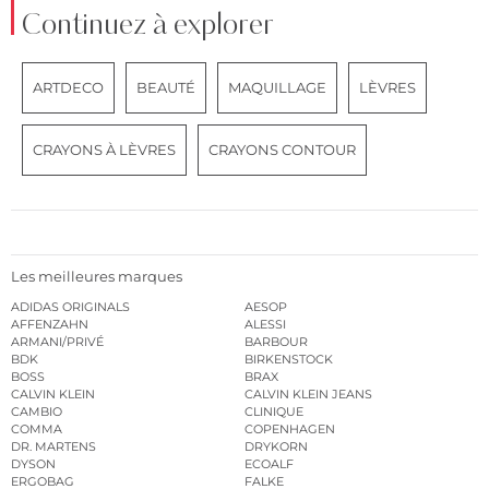
Continuez à explorer
ARTDECO
BEAUTÉ
MAQUILLAGE
LÈVRES
CRAYONS À LÈVRES
CRAYONS CONTOUR
Les meilleures marques
ADIDAS ORIGINALS
AESOP
AFFENZAHN
ALESSI
ARMANI/PRIVÉ
BARBOUR
BDK
BIRKENSTOCK
BOSS
BRAX
CALVIN KLEIN
CALVIN KLEIN JEANS
CAMBIO
CLINIQUE
COMMA
COPENHAGEN
DR. MARTENS
DRYKORN
DYSON
ECOALF
ERGOBAG
FALKE