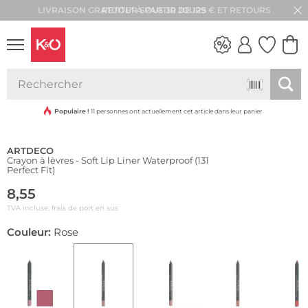
RETOUR SOUS 30 JOURS
Résistant à l'eau
LOOKS
WEDDING
VIBES
Populaire !
11 personnes ont actuellement cet article dans leur panier
ARTDECO
Crayon à lèvres - Soft Lip Liner Waterproof (131
Perfect Fit)
8,55
TVA incluse, frais de port en sus
Couleur:
Rose