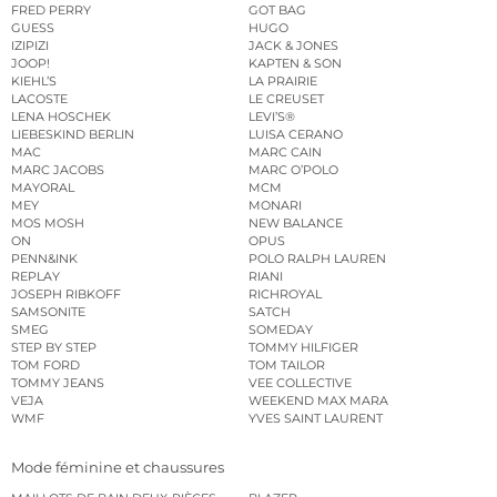
FRED PERRY
GOT BAG
GUESS
HUGO
IZIPIZI
JACK & JONES
JOOP!
KAPTEN & SON
KIEHL’S
LA PRAIRIE
LACOSTE
LE CREUSET
LENA HOSCHEK
LEVI’S®
LIEBESKIND BERLIN
LUISA CERANO
MAC
MARC CAIN
MARC JACOBS
MARC O’POLO
MAYORAL
MCM
MEY
MONARI
MOS MOSH
NEW BALANCE
ON
OPUS
PENN&INK
POLO RALPH LAUREN
REPLAY
RIANI
JOSEPH RIBKOFF
RICHROYAL
SAMSONITE
SATCH
SMEG
SOMEDAY
STEP BY STEP
TOMMY HILFIGER
TOM FORD
TOM TAILOR
TOMMY JEANS
VEE COLLECTIVE
VEJA
WEEKEND MAX MARA
WMF
YVES SAINT LAURENT
Mode féminine et chaussures