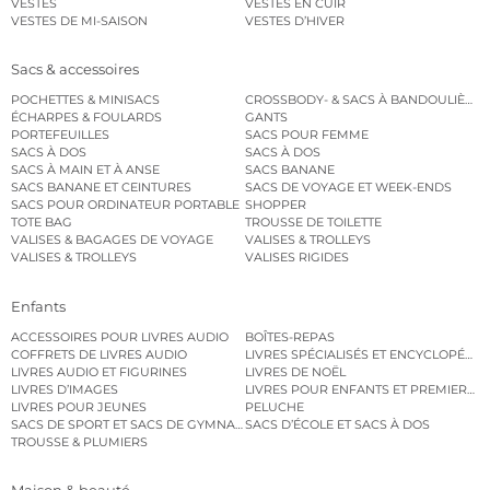
VESTES
VESTES EN CUIR
VESTES DE MI-SAISON
VESTES D’HIVER
Sacs & accessoires
POCHETTES & MINISACS
CROSSBODY- & SACS À BANDOULIÈRE
ÉCHARPES & FOULARDS
GANTS
PORTEFEUILLES
SACS POUR FEMME
SACS À DOS
SACS À DOS
SACS À MAIN ET À ANSE
SACS BANANE
SACS BANANE ET CEINTURES
SACS DE VOYAGE ET WEEK-ENDS
SACS POUR ORDINATEUR PORTABLE
SHOPPER
TOTE BAG
TROUSSE DE TOILETTE
VALISES & BAGAGES DE VOYAGE
VALISES & TROLLEYS
VALISES & TROLLEYS
VALISES RIGIDES
Enfants
ACCESSOIRES POUR LIVRES AUDIO
BOÎTES-REPAS
COFFRETS DE LIVRES AUDIO
LIVRES SPÉCIALISÉS ET ENCYCLOPÉDI
LIVRES AUDIO ET FIGURINES
LIVRES DE NOËL
LIVRES D’IMAGES
LIVRES POUR ENFANTS ET PREMIERS L
LIVRES POUR JEUNES
PELUCHE
SACS DE SPORT ET SACS DE GYMNASTIQUE
SACS D’ÉCOLE ET SACS À DOS
TROUSSE & PLUMIERS