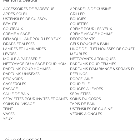
Maison & beauté
ACCESSOIRES DE BARBECUE
APPAREILS DE CUISINE
APRÈS-SOLEIL
GRILLER
USTENSILES DE CUISSON
BOUGIES
BEAUTÉ
COUETTES
COUTEAUX
CRÈME POUR LES YEUX
CRÈME VISAGE
CRÈME VISAGE HOMME
DÉMAQUILLANT POUR LES YEUX
DÉODORANTS
DRAPS ET ALÈSES
GELS DOUCHE & BAIN
LAMPES ET LUMINAIRES
LINGE DE LIT ET HOUSSES DE COUETTE
LÈVRES
MEUBLES
MOULE À PÂTISSERIE
NETTOYANTS & TONIQUES
NETTOYAGE DU VISAGE POUR HOMMES
PARFUMS POUR FEMMES
PARFUMS POUR HOMMES
PARFUMS D’AMBIANCE & SPRAYS D’A
PARFUMS UNISEXES
PEELINGS
PEIGNOIRS
PORCELAINE
CASSEROLES
POUR ELLE
RASAGE
ROUGES À LÈVRES
SALLE DE BAIN
SERVIETTES
SERVIETTES POUR INVITÉS ET GANTS DE TOILETTE
SOINS DU CORPS
SOINS DU VISAGE
TAPIS DE BAIN
TEINT
USTENSILES DE CUISINE
VASES
VERNIS À ONGLES
YEUX
Aide et contact