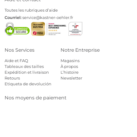
Toutes les rubriques d’aide
Courriel:
service@kastner-oehler.fr
Nos Services
Notre Entreprise
Aide et FAQ
Magasins
Tableaux des tailles
À propos
Expédition et livraison
L’histoire
Retours
Newsletter
Etiqueta de devolución
Nos moyens de paiement
Mastercard
Visa
Diners
Cb
Applepay
Amazon
Payp
Klarna