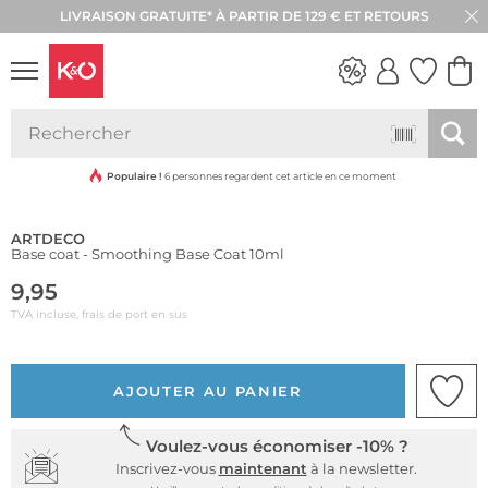
LIVRAISON GRATUITE* À PARTIR DE 129 € ET RETOURS
RETOUR SOUS 30 JOURS
LOOKS
WEDDING
VIBES
Populaire !
6 personnes regardent cet article en ce moment
ARTDECO
Base coat - Smoothing Base Coat 10ml
9,95
TVA incluse, frais de port en sus
AJOUTER AU PANIER
Voulez-vous économiser -10% ?
Inscrivez-vous
maintenant
à la newsletter.