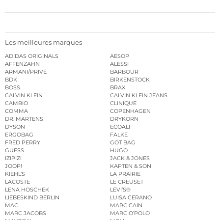
Les meilleures marques
ADIDAS ORIGINALS
AESOP
AFFENZAHN
ALESSI
ARMANI/PRIVÉ
BARBOUR
BDK
BIRKENSTOCK
BOSS
BRAX
CALVIN KLEIN
CALVIN KLEIN JEANS
CAMBIO
CLINIQUE
COMMA
COPENHAGEN
DR. MARTENS
DRYKORN
DYSON
ECOALF
ERGOBAG
FALKE
FRED PERRY
GOT BAG
GUESS
HUGO
IZIPIZI
JACK & JONES
JOOP!
KAPTEN & SON
KIEHL’S
LA PRAIRIE
LACOSTE
LE CREUSET
LENA HOSCHEK
LEVI’S®
LIEBESKIND BERLIN
LUISA CERANO
MAC
MARC CAIN
MARC JACOBS
MARC O’POLO