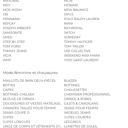
MAYORAL
MCM
MEY
MONARI
MOS MOSH
NEW BALANCE
ON
OPUS
PENN&INK
POLO RALPH LAUREN
REPLAY
RIANI
JOSEPH RIBKOFF
RICHROYAL
SAMSONITE
SATCH
SMEG
SOMEDAY
STEP BY STEP
TOMMY HILFIGER
TOM FORD
TOM TAILOR
TOMMY JEANS
VEE COLLECTIVE
VEJA
WEEKEND MAX MARA
WMF
YVES SAINT LAURENT
Mode féminine et chaussures
MAILLOTS DE BAIN DEUX-PIÈCES
BLAZER
BOTTES
BOTTINES
CAPES
CHAUSSETTES
BOTTINES CHELSEA
CHEMISIER PROFESSIONNEL
BLOUSE DE DIRNDL
DIRNDL & ROBES
DOUDOUNES ET VESTES MATELASSÉES
GILETS & CARDIGANS
GRANDES TAILLES POUR FEMME
JEANS POUR FEMME
JEANS COUPE O
WIDELEG JEANS
JUPES
JUPES COURTES
JUPES LONGUES
LEGGINGS
LINGE DE CORPS ET VÊTEMENTS D’INTÉRIEUR
LUNETTES DE SOLEIL