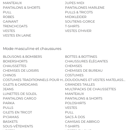
MANTEAUX
JUPES MIDI
PANTALONS & SHORTS
PANTALONES MARLENE
PULL
PULLS & TRICOTS
ROBES
MIDIKLEIDER
GAINANT
SOUTIENS-GORGE
TRENCHCOATS
T-SHIRTS
VESTES
VESTES D’HIVER
VESTES EN LAINE
Mode masculine et chaussures
BLOUSONS & BOMBERS
BOTTES & BOTTINES
BOXERSHORTS
CHAUSSURES ÉLÉGANTES
CHAUSSETTES
CHEMISES
CHEMISES DE LOISIRS
CHEMISES DE BUREAU
CHINOS
COSTUMES
COSTUMES TRADITIONNELS POUR HOMME
DOUDOUNES ET VESTES MATELASSÉES
GILETS & CARDIGANS
GRANDES TAILLES
JEANS
MULTIPACKS DE CHAUSSETTES
LUNETTES DE SOLEIL
MANTEAUX
PANTALONS CARGO
PANTALONS & SHORTS
PARKA
POLOSHIRTS
PULLS
VESTES
GILETS EN TRICOT
PULL
PYJAMAS
SACS À DOS
BASKETS
CAMISAS DE ABRIGO
SOUS-VÊTEMENTS
T-SHIRTS