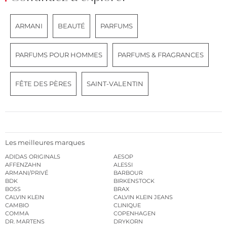
ARMANI
BEAUTÉ
PARFUMS
PARFUMS POUR HOMMES
PARFUMS & FRAGRANCES
FÊTE DES PÈRES
SAINT-VALENTIN
Les meilleures marques
ADIDAS ORIGINALS
AESOP
AFFENZAHN
ALESSI
ARMANI/PRIVÉ
BARBOUR
BDK
BIRKENSTOCK
BOSS
BRAX
CALVIN KLEIN
CALVIN KLEIN JEANS
CAMBIO
CLINIQUE
COMMA
COPENHAGEN
DR. MARTENS
DRYKORN