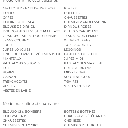
Mode féminine et chaussures
MAILLOTS DE BAIN DEUX-PIÈCES
BLAZER
BOTTES
BOTTINES
CAPES
CHAUSSETTES
BOTTINES CHELSEA
CHEMISIER PROFESSIONNEL
BLOUSE DE DIRNDL
DIRNDL & ROBES
DOUDOUNES ET VESTES MATELASSÉES
GILETS & CARDIGANS
GRANDES TAILLES POUR FEMME
JEANS POUR FEMME
JEANS COUPE O
WIDELEG JEANS
JUPES
JUPES COURTES
JUPES LONGUES
LEGGINGS
LINGE DE CORPS ET VÊTEMENTS D’INTÉRIEUR
LUNETTES DE SOLEIL
MANTEAUX
JUPES MIDI
PANTALONS & SHORTS
PANTALONES MARLENE
PULL
PULLS & TRICOTS
ROBES
MIDIKLEIDER
GAINANT
SOUTIENS-GORGE
TRENCHCOATS
T-SHIRTS
VESTES
VESTES D’HIVER
VESTES EN LAINE
Mode masculine et chaussures
BLOUSONS & BOMBERS
BOTTES & BOTTINES
BOXERSHORTS
CHAUSSURES ÉLÉGANTES
CHAUSSETTES
CHEMISES
CHEMISES DE LOISIRS
CHEMISES DE BUREAU