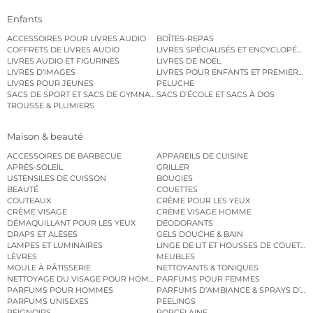
Enfants
ACCESSOIRES POUR LIVRES AUDIO
BOÎTES-REPAS
COFFRETS DE LIVRES AUDIO
LIVRES SPÉCIALISÉS ET ENCYCLOPÉDI
LIVRES AUDIO ET FIGURINES
LIVRES DE NOËL
LIVRES D’IMAGES
LIVRES POUR ENFANTS ET PREMIERS L
LIVRES POUR JEUNES
PELUCHE
SACS DE SPORT ET SACS DE GYMNASTIQUE
SACS D’ÉCOLE ET SACS À DOS
TROUSSE & PLUMIERS
Maison & beauté
ACCESSOIRES DE BARBECUE
APPAREILS DE CUISINE
APRÈS-SOLEIL
GRILLER
USTENSILES DE CUISSON
BOUGIES
BEAUTÉ
COUETTES
COUTEAUX
CRÈME POUR LES YEUX
CRÈME VISAGE
CRÈME VISAGE HOMME
DÉMAQUILLANT POUR LES YEUX
DÉODORANTS
DRAPS ET ALÈSES
GELS DOUCHE & BAIN
LAMPES ET LUMINAIRES
LINGE DE LIT ET HOUSSES DE COUETTE
LÈVRES
MEUBLES
MOULE À PÂTISSERIE
NETTOYANTS & TONIQUES
NETTOYAGE DU VISAGE POUR HOMMES
PARFUMS POUR FEMMES
PARFUMS POUR HOMMES
PARFUMS D’AMBIANCE & SPRAYS D’A
PARFUMS UNISEXES
PEELINGS
PEIGNOIRS
PORCELAINE