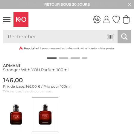
RETOUR SOUS 30 JOURS
LOOKS
WEDDING
VIBES
Populaire !
9 personnes ont actuellement cet article dans leur panier
ARMANI
Stronger With YOU Parfum 100ml
146,00
Prix de base: 146,00 € / Prix pour 100ml
TVA incluse, frais de port en sus