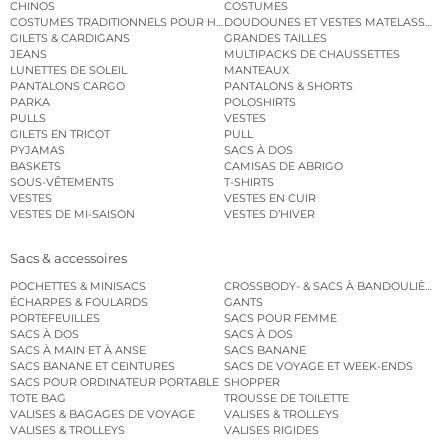
CHINOS
COSTUMES
COSTUMES TRADITIONNELS POUR HOMME
DOUDOUNES ET VESTES MATELASSÉES
GILETS & CARDIGANS
GRANDES TAILLES
JEANS
MULTIPACKS DE CHAUSSETTES
LUNETTES DE SOLEIL
MANTEAUX
PANTALONS CARGO
PANTALONS & SHORTS
PARKA
POLOSHIRTS
PULLS
VESTES
GILETS EN TRICOT
PULL
PYJAMAS
SACS À DOS
BASKETS
CAMISAS DE ABRIGO
SOUS-VÊTEMENTS
T-SHIRTS
VESTES
VESTES EN CUIR
VESTES DE MI-SAISON
VESTES D’HIVER
Sacs & accessoires
POCHETTES & MINISACS
CROSSBODY- & SACS À BANDOULIÈRE
ÉCHARPES & FOULARDS
GANTS
PORTEFEUILLES
SACS POUR FEMME
SACS À DOS
SACS À DOS
SACS À MAIN ET À ANSE
SACS BANANE
SACS BANANE ET CEINTURES
SACS DE VOYAGE ET WEEK-ENDS
SACS POUR ORDINATEUR PORTABLE
SHOPPER
TOTE BAG
TROUSSE DE TOILETTE
VALISES & BAGAGES DE VOYAGE
VALISES & TROLLEYS
VALISES & TROLLEYS
VALISES RIGIDES