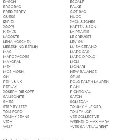
DYSON
ECOALF
ERGOBAG
FALKE
FRED PERRY
GOT BAG
GUESS
HUGO
IZIPIZI
JACK & JONES
JOOP!
KAPTEN & SON
KIEHL’S
LA PRAIRIE
LACOSTE
LE CREUSET
LENA HOSCHEK
LEVI’S®
LIEBESKIND BERLIN
LUISA CERANO
MAC
MARC CAIN
MARC JACOBS
MARC O’POLO
MAYORAL
MCM
MEY
MONARI
MOS MOSH
NEW BALANCE
ON
OPUS
PENN&INK
POLO RALPH LAUREN
REPLAY
RIANI
JOSEPH RIBKOFF
RICHROYAL
SAMSONITE
SATCH
SMEG
SOMEDAY
STEP BY STEP
TOMMY HILFIGER
TOM FORD
TOM TAILOR
TOMMY JEANS
VEE COLLECTIVE
VEJA
WEEKEND MAX MARA
WMF
YVES SAINT LAURENT