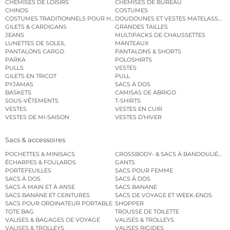
CHEMISES DE LOISIRS
CHEMISES DE BUREAU
CHINOS
COSTUMES
COSTUMES TRADITIONNELS POUR HOMME
DOUDOUNES ET VESTES MATELASSÉES
GILETS & CARDIGANS
GRANDES TAILLES
JEANS
MULTIPACKS DE CHAUSSETTES
LUNETTES DE SOLEIL
MANTEAUX
PANTALONS CARGO
PANTALONS & SHORTS
PARKA
POLOSHIRTS
PULLS
VESTES
GILETS EN TRICOT
PULL
PYJAMAS
SACS À DOS
BASKETS
CAMISAS DE ABRIGO
SOUS-VÊTEMENTS
T-SHIRTS
VESTES
VESTES EN CUIR
VESTES DE MI-SAISON
VESTES D’HIVER
Sacs & accessoires
POCHETTES & MINISACS
CROSSBODY- & SACS À BANDOULIÈRE
ÉCHARPES & FOULARDS
GANTS
PORTEFEUILLES
SACS POUR FEMME
SACS À DOS
SACS À DOS
SACS À MAIN ET À ANSE
SACS BANANE
SACS BANANE ET CEINTURES
SACS DE VOYAGE ET WEEK-ENDS
SACS POUR ORDINATEUR PORTABLE
SHOPPER
TOTE BAG
TROUSSE DE TOILETTE
VALISES & BAGAGES DE VOYAGE
VALISES & TROLLEYS
VALISES & TROLLEYS
VALISES RIGIDES