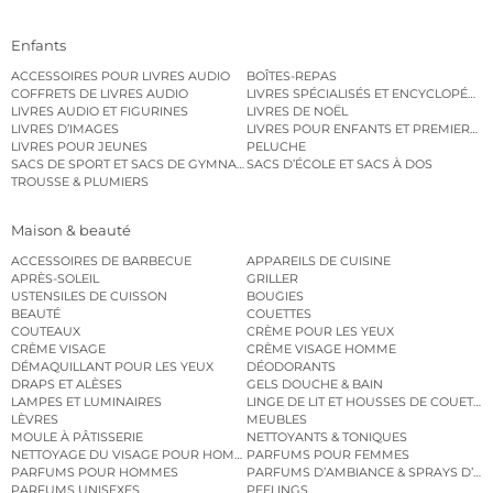
Enfants
ACCESSOIRES POUR LIVRES AUDIO
BOÎTES-REPAS
COFFRETS DE LIVRES AUDIO
LIVRES SPÉCIALISÉS ET ENCYCLOPÉDI
LIVRES AUDIO ET FIGURINES
LIVRES DE NOËL
LIVRES D’IMAGES
LIVRES POUR ENFANTS ET PREMIERS L
LIVRES POUR JEUNES
PELUCHE
SACS DE SPORT ET SACS DE GYMNASTIQUE
SACS D’ÉCOLE ET SACS À DOS
TROUSSE & PLUMIERS
Maison & beauté
ACCESSOIRES DE BARBECUE
APPAREILS DE CUISINE
APRÈS-SOLEIL
GRILLER
USTENSILES DE CUISSON
BOUGIES
BEAUTÉ
COUETTES
COUTEAUX
CRÈME POUR LES YEUX
CRÈME VISAGE
CRÈME VISAGE HOMME
DÉMAQUILLANT POUR LES YEUX
DÉODORANTS
DRAPS ET ALÈSES
GELS DOUCHE & BAIN
LAMPES ET LUMINAIRES
LINGE DE LIT ET HOUSSES DE COUETTE
LÈVRES
MEUBLES
MOULE À PÂTISSERIE
NETTOYANTS & TONIQUES
NETTOYAGE DU VISAGE POUR HOMMES
PARFUMS POUR FEMMES
PARFUMS POUR HOMMES
PARFUMS D’AMBIANCE & SPRAYS D’A
PARFUMS UNISEXES
PEELINGS