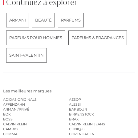
Continuez à explorer
ARMANI
BEAUTÉ
PARFUMS
PARFUMS POUR HOMMES
PARFUMS & FRAGRANCES
SAINT-VALENTIN
Les meilleures marques
ADIDAS ORIGINALS
AESOP
AFFENZAHN
ALESSI
ARMANI/PRIVÉ
BARBOUR
BDK
BIRKENSTOCK
BOSS
BRAX
CALVIN KLEIN
CALVIN KLEIN JEANS
CAMBIO
CLINIQUE
COMMA
COPENHAGEN