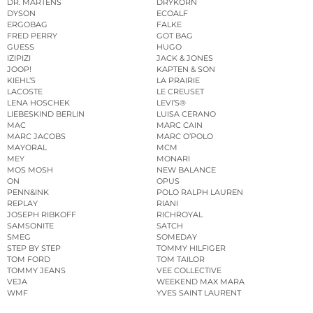
DR. MARTENS
DRYKORN
DYSON
ECOALF
ERGOBAG
FALKE
FRED PERRY
GOT BAG
GUESS
HUGO
IZIPIZI
JACK & JONES
JOOP!
KAPTEN & SON
KIEHL’S
LA PRAIRIE
LACOSTE
LE CREUSET
LENA HOSCHEK
LEVI’S®
LIEBESKIND BERLIN
LUISA CERANO
MAC
MARC CAIN
MARC JACOBS
MARC O’POLO
MAYORAL
MCM
MEY
MONARI
MOS MOSH
NEW BALANCE
ON
OPUS
PENN&INK
POLO RALPH LAUREN
REPLAY
RIANI
JOSEPH RIBKOFF
RICHROYAL
SAMSONITE
SATCH
SMEG
SOMEDAY
STEP BY STEP
TOMMY HILFIGER
TOM FORD
TOM TAILOR
TOMMY JEANS
VEE COLLECTIVE
VEJA
WEEKEND MAX MARA
WMF
YVES SAINT LAURENT