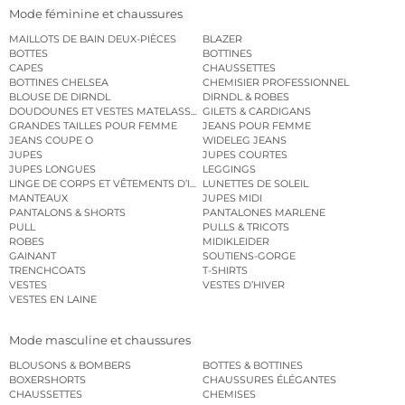
Mode féminine et chaussures
MAILLOTS DE BAIN DEUX-PIÈCES
BLAZER
BOTTES
BOTTINES
CAPES
CHAUSSETTES
BOTTINES CHELSEA
CHEMISIER PROFESSIONNEL
BLOUSE DE DIRNDL
DIRNDL & ROBES
DOUDOUNES ET VESTES MATELASSÉES
GILETS & CARDIGANS
GRANDES TAILLES POUR FEMME
JEANS POUR FEMME
JEANS COUPE O
WIDELEG JEANS
JUPES
JUPES COURTES
JUPES LONGUES
LEGGINGS
LINGE DE CORPS ET VÊTEMENTS D’INTÉRIEUR
LUNETTES DE SOLEIL
MANTEAUX
JUPES MIDI
PANTALONS & SHORTS
PANTALONES MARLENE
PULL
PULLS & TRICOTS
ROBES
MIDIKLEIDER
GAINANT
SOUTIENS-GORGE
TRENCHCOATS
T-SHIRTS
VESTES
VESTES D’HIVER
VESTES EN LAINE
Mode masculine et chaussures
BLOUSONS & BOMBERS
BOTTES & BOTTINES
BOXERSHORTS
CHAUSSURES ÉLÉGANTES
CHAUSSETTES
CHEMISES