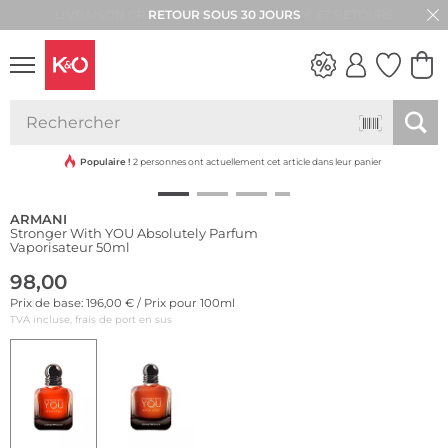
RETOUR SOUS 30 JOURS
LOOKS
WEDDING
VIBES
Populaire !
2 personnes ont actuellement cet article dans leur panier
ARMANI
Stronger With YOU Absolutely Parfum
Vaporisateur 50ml
98,00
Prix de base: 196,00 € / Prix pour 100ml
TVA incluse, frais de port en sus