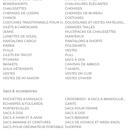
BOXERSHORTS
CHAUSSURES ÉLÉGANTES
CHAUSSETTES
CHEMISES
CHEMISES DE LOISIRS
CHEMISES DE BUREAU
CHINOS
COSTUMES
COSTUMES TRADITIONNELS POUR HOMME
DOUDOUNES ET VESTES MATELASSÉES
GILETS & CARDIGANS
GRANDES TAILLES
JEANS
MULTIPACKS DE CHAUSSETTES
LUNETTES DE SOLEIL
MANTEAUX
PANTALONS CARGO
PANTALONS & SHORTS
PARKA
POLOSHIRTS
PULLS
VESTES
GILETS EN TRICOT
PULL
PYJAMAS
SACS À DOS
BASKETS
CAMISAS DE ABRIGO
SOUS-VÊTEMENTS
T-SHIRTS
VESTES
VESTES EN CUIR
VESTES DE MI-SAISON
VESTES D’HIVER
Sacs & accessoires
POCHETTES & MINISACS
CROSSBODY- & SACS À BANDOULIÈRE
ÉCHARPES & FOULARDS
GANTS
PORTEFEUILLES
SACS POUR FEMME
SACS À DOS
SACS À DOS
SACS À MAIN ET À ANSE
SACS BANANE
SACS BANANE ET CEINTURES
SACS DE VOYAGE ET WEEK-ENDS
SACS POUR ORDINATEUR PORTABLE
SHOPPER