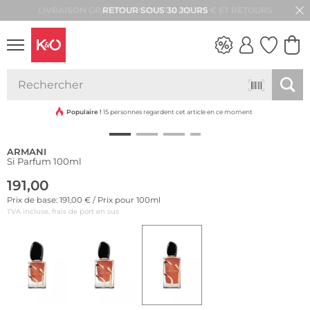
RETOUR SOUS 30 JOURS
LOOKS
WEDDING
VIBES
Populaire !
15 personnes regardent cet article en ce moment
ARMANI
Si Parfum 100ml
191,00
Prix de base: 191,00 € / Prix pour 100ml
TVA incluse, frais de port en sus