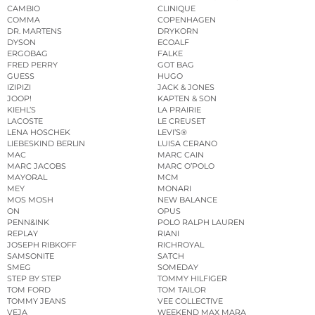
CAMBIO
CLINIQUE
COMMA
COPENHAGEN
DR. MARTENS
DRYKORN
DYSON
ECOALF
ERGOBAG
FALKE
FRED PERRY
GOT BAG
GUESS
HUGO
IZIPIZI
JACK & JONES
JOOP!
KAPTEN & SON
KIEHL’S
LA PRAIRIE
LACOSTE
LE CREUSET
LENA HOSCHEK
LEVI’S®
LIEBESKIND BERLIN
LUISA CERANO
MAC
MARC CAIN
MARC JACOBS
MARC O’POLO
MAYORAL
MCM
MEY
MONARI
MOS MOSH
NEW BALANCE
ON
OPUS
PENN&INK
POLO RALPH LAUREN
REPLAY
RIANI
JOSEPH RIBKOFF
RICHROYAL
SAMSONITE
SATCH
SMEG
SOMEDAY
STEP BY STEP
TOMMY HILFIGER
TOM FORD
TOM TAILOR
TOMMY JEANS
VEE COLLECTIVE
VEJA
WEEKEND MAX MARA