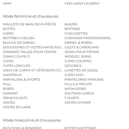
WMF
YVES SAINT LAURENT
Mode féminine et chaussures
MAILLOTS DE BAIN DEUX-PIÈCES
BLAZER
BOTTES
BOTTINES
CAPES
CHAUSSETTES
BOTTINES CHELSEA
CHEMISIER PROFESSIONNEL
BLOUSE DE DIRNDL
DIRNDL & ROBES
DOUDOUNES ET VESTES MATELASSÉES
GILETS & CARDIGANS
GRANDES TAILLES POUR FEMME
JEANS POUR FEMME
JEANS COUPE O
WIDELEG JEANS
JUPES
JUPES COURTES
JUPES LONGUES
LEGGINGS
LINGE DE CORPS ET VÊTEMENTS D’INTÉRIEUR
LUNETTES DE SOLEIL
MANTEAUX
JUPES MIDI
PANTALONS & SHORTS
PANTALONES MARLENE
PULL
PULLS & TRICOTS
ROBES
MIDIKLEIDER
GAINANT
SOUTIENS-GORGE
TRENCHCOATS
T-SHIRTS
VESTES
VESTES D’HIVER
VESTES EN LAINE
Mode masculine et chaussures
BLOUSONS & BOMBERS
BOTTES & BOTTINES