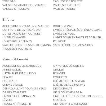
TOTE BAG
TROUSSE DE TOILETTE
VALISES & BAGAGES DE VOYAGE
VALISES & TROLLEYS
VALISES & TROLLEYS
VALISES RIGIDES
Enfants
ACCESSOIRES POUR LIVRES AUDIO
BOÎTES-REPAS
COFFRETS DE LIVRES AUDIO
LIVRES SPÉCIALISÉS ET ENCYCLOPÉDI
LIVRES AUDIO ET FIGURINES
LIVRES DE NOËL
LIVRES D’IMAGES
LIVRES POUR ENFANTS ET PREMIERS L
LIVRES POUR JEUNES
PELUCHE
SACS DE SPORT ET SACS DE GYMNASTIQUE
SACS D’ÉCOLE ET SACS À DOS
TROUSSE & PLUMIERS
Maison & beauté
ACCESSOIRES DE BARBECUE
APPAREILS DE CUISINE
APRÈS-SOLEIL
GRILLER
USTENSILES DE CUISSON
BOUGIES
BEAUTÉ
COUETTES
COUTEAUX
CRÈME POUR LES YEUX
CRÈME VISAGE
CRÈME VISAGE HOMME
DÉMAQUILLANT POUR LES YEUX
DÉODORANTS
DRAPS ET ALÈSES
GELS DOUCHE & BAIN
LAMPES ET LUMINAIRES
LINGE DE LIT ET HOUSSES DE COUETTE
LÈVRES
MEUBLES
MOULE À PÂTISSERIE
NETTOYANTS & TONIQUES