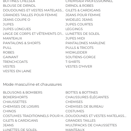
BOTTINES CHELSEA
CHEMISIER PROFESSIONNEL
BLOUSE DE DIRNDL
DIRNDL & ROBES
DOUDOUNES ET VESTES MATELASSÉES
GILETS & CARDIGANS
GRANDES TAILLES POUR FEMME
JEANS POUR FEMME
JEANS COUPE O
WIDELEG JEANS
JUPES
JUPES COURTES
JUPES LONGUES
LEGGINGS
LINGE DE CORPS ET VÊTEMENTS D’INTÉRIEUR
LUNETTES DE SOLEIL
MANTEAUX
JUPES MIDI
PANTALONS & SHORTS
PANTALONES MARLENE
PULL
PULLS & TRICOTS
ROBES
MIDIKLEIDER
GAINANT
SOUTIENS-GORGE
TRENCHCOATS
T-SHIRTS
VESTES
VESTES D’HIVER
VESTES EN LAINE
Mode masculine et chaussures
BLOUSONS & BOMBERS
BOTTES & BOTTINES
BOXERSHORTS
CHAUSSURES ÉLÉGANTES
CHAUSSETTES
CHEMISES
CHEMISES DE LOISIRS
CHEMISES DE BUREAU
CHINOS
COSTUMES
COSTUMES TRADITIONNELS POUR HOMME
DOUDOUNES ET VESTES MATELASSÉES
GILETS & CARDIGANS
GRANDES TAILLES
JEANS
MULTIPACKS DE CHAUSSETTES
LUNETTES DE SOLEIL
MANTEAUX