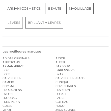
ARMANI COSMETICS
BEAUTÉ
MAQUILLAGE
LÈVRES
BRILLANT À LÈVRES
Les meilleures marques
ADIDAS ORIGINALS
AESOP
AFFENZAHN
ALESSI
ARMANI/PRIVÉ
BARBOUR
BDK
BIRKENSTOCK
BOSS
BRAX
CALVIN KLEIN
CALVIN KLEIN JEANS
CAMBIO
CLINIQUE
COMMA
COPENHAGEN
DR. MARTENS
DRYKORN
DYSON
ECOALF
ERGOBAG
FALKE
FRED PERRY
GOT BAG
GUESS
HUGO
IZIPIZI
JACK & JONES