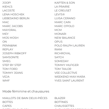
JOOP!
KAPTEN & SON
KIEHL’S
LA PRAIRIE
LACOSTE
LE CREUSET
LENA HOSCHEK
LEVI’S®
LIEBESKIND BERLIN
LUISA CERANO
MAC
MARC CAIN
MARC JACOBS
MARC O’POLO
MAYORAL
MCM
MEY
MONARI
MOS MOSH
NEW BALANCE
ON
OPUS
PENN&INK
POLO RALPH LAUREN
REPLAY
RIANI
JOSEPH RIBKOFF
RICHROYAL
SAMSONITE
SATCH
SMEG
SOMEDAY
STEP BY STEP
TOMMY HILFIGER
TOM FORD
TOM TAILOR
TOMMY JEANS
VEE COLLECTIVE
VEJA
WEEKEND MAX MARA
WMF
YVES SAINT LAURENT
Mode féminine et chaussures
MAILLOTS DE BAIN DEUX-PIÈCES
BLAZER
BOTTES
BOTTINES
CAPES
CHAUSSETTES