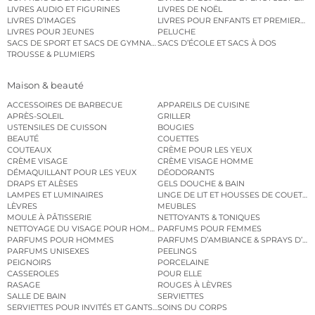
LIVRES AUDIO ET FIGURINES
LIVRES DE NOËL
LIVRES D’IMAGES
LIVRES POUR ENFANTS ET PREMIERS L
LIVRES POUR JEUNES
PELUCHE
SACS DE SPORT ET SACS DE GYMNASTIQUE
SACS D’ÉCOLE ET SACS À DOS
TROUSSE & PLUMIERS
Maison & beauté
ACCESSOIRES DE BARBECUE
APPAREILS DE CUISINE
APRÈS-SOLEIL
GRILLER
USTENSILES DE CUISSON
BOUGIES
BEAUTÉ
COUETTES
COUTEAUX
CRÈME POUR LES YEUX
CRÈME VISAGE
CRÈME VISAGE HOMME
DÉMAQUILLANT POUR LES YEUX
DÉODORANTS
DRAPS ET ALÈSES
GELS DOUCHE & BAIN
LAMPES ET LUMINAIRES
LINGE DE LIT ET HOUSSES DE COUETTE
LÈVRES
MEUBLES
MOULE À PÂTISSERIE
NETTOYANTS & TONIQUES
NETTOYAGE DU VISAGE POUR HOMMES
PARFUMS POUR FEMMES
PARFUMS POUR HOMMES
PARFUMS D’AMBIANCE & SPRAYS D’A
PARFUMS UNISEXES
PEELINGS
PEIGNOIRS
PORCELAINE
CASSEROLES
POUR ELLE
RASAGE
ROUGES À LÈVRES
SALLE DE BAIN
SERVIETTES
SERVIETTES POUR INVITÉS ET GANTS DE TOILETTE
SOINS DU CORPS