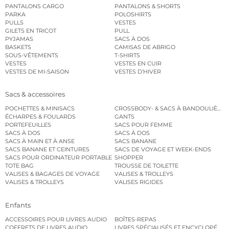
PANTALONS CARGO
PANTALONS & SHORTS
PARKA
POLOSHIRTS
PULLS
VESTES
GILETS EN TRICOT
PULL
PYJAMAS
SACS À DOS
BASKETS
CAMISAS DE ABRIGO
SOUS-VÊTEMENTS
T-SHIRTS
VESTES
VESTES EN CUIR
VESTES DE MI-SAISON
VESTES D’HIVER
Sacs & accessoires
POCHETTES & MINISACS
CROSSBODY- & SACS À BANDOULIÈRE
ÉCHARPES & FOULARDS
GANTS
PORTEFEUILLES
SACS POUR FEMME
SACS À DOS
SACS À DOS
SACS À MAIN ET À ANSE
SACS BANANE
SACS BANANE ET CEINTURES
SACS DE VOYAGE ET WEEK-ENDS
SACS POUR ORDINATEUR PORTABLE
SHOPPER
TOTE BAG
TROUSSE DE TOILETTE
VALISES & BAGAGES DE VOYAGE
VALISES & TROLLEYS
VALISES & TROLLEYS
VALISES RIGIDES
Enfants
ACCESSOIRES POUR LIVRES AUDIO
BOÎTES-REPAS
COFFRETS DE LIVRES AUDIO
LIVRES SPÉCIALISÉS ET ENCYCLOPÉDI