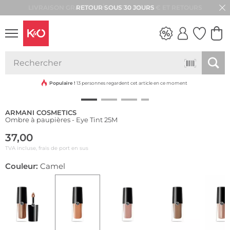
RETOUR SOUS 30 JOURS
LOOKS
WEDDING
VIBES
Populaire !
13 personnes regardent cet article en ce moment
ARMANI COSMETICS
Ombre à paupières - Eye Tint 25M
37,00
TVA incluse, frais de port en sus
Couleur:
Camel