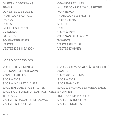
GILETS & CARDIGANS
GRANDES TAILLES
JEANS
MULTIPACKS DE CHAUSSETTES
LUNETTES DE SOLEIL
MANTEAUX
PANTALONS CARGO
PANTALONS & SHORTS
PARKA
POLOSHIRTS
PULLS
VESTES
GILETS EN TRICOT
PULL
PYJAMAS
SACS À DOS
BASKETS
CAMISAS DE ABRIGO
SOUS-VÊTEMENTS
T-SHIRTS
VESTES
VESTES EN CUIR
VESTES DE MI-SAISON
VESTES D’HIVER
Sacs & accessoires
POCHETTES & MINISACS
CROSSBODY- & SACS À BANDOULIÈRE
ÉCHARPES & FOULARDS
GANTS
PORTEFEUILLES
SACS POUR FEMME
SACS À DOS
SACS À DOS
SACS À MAIN ET À ANSE
SACS BANANE
SACS BANANE ET CEINTURES
SACS DE VOYAGE ET WEEK-ENDS
SACS POUR ORDINATEUR PORTABLE
SHOPPER
TOTE BAG
TROUSSE DE TOILETTE
VALISES & BAGAGES DE VOYAGE
VALISES & TROLLEYS
VALISES & TROLLEYS
VALISES RIGIDES