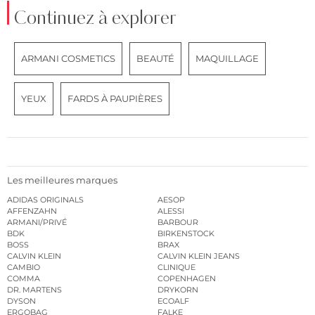
Continuez à explorer
ARMANI COSMETICS
BEAUTÉ
MAQUILLAGE
YEUX
FARDS À PAUPIÈRES
Les meilleures marques
ADIDAS ORIGINALS
AESOP
AFFENZAHN
ALESSI
ARMANI/PRIVÉ
BARBOUR
BDK
BIRKENSTOCK
BOSS
BRAX
CALVIN KLEIN
CALVIN KLEIN JEANS
CAMBIO
CLINIQUE
COMMA
COPENHAGEN
DR. MARTENS
DRYKORN
DYSON
ECOALF
ERGOBAG
FALKE