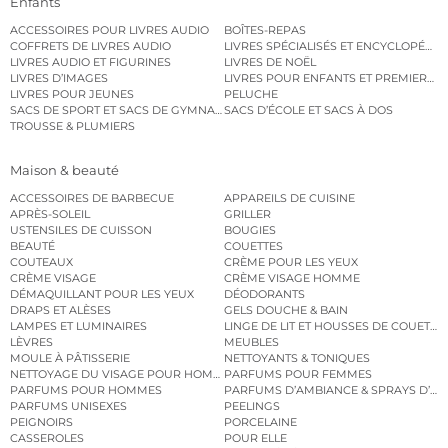
Enfants
ACCESSOIRES POUR LIVRES AUDIO
BOÎTES-REPAS
COFFRETS DE LIVRES AUDIO
LIVRES SPÉCIALISÉS ET ENCYCLOPÉDI
LIVRES AUDIO ET FIGURINES
LIVRES DE NOËL
LIVRES D’IMAGES
LIVRES POUR ENFANTS ET PREMIERS L
LIVRES POUR JEUNES
PELUCHE
SACS DE SPORT ET SACS DE GYMNASTIQUE
SACS D’ÉCOLE ET SACS À DOS
TROUSSE & PLUMIERS
Maison & beauté
ACCESSOIRES DE BARBECUE
APPAREILS DE CUISINE
APRÈS-SOLEIL
GRILLER
USTENSILES DE CUISSON
BOUGIES
BEAUTÉ
COUETTES
COUTEAUX
CRÈME POUR LES YEUX
CRÈME VISAGE
CRÈME VISAGE HOMME
DÉMAQUILLANT POUR LES YEUX
DÉODORANTS
DRAPS ET ALÈSES
GELS DOUCHE & BAIN
LAMPES ET LUMINAIRES
LINGE DE LIT ET HOUSSES DE COUETTE
LÈVRES
MEUBLES
MOULE À PÂTISSERIE
NETTOYANTS & TONIQUES
NETTOYAGE DU VISAGE POUR HOMMES
PARFUMS POUR FEMMES
PARFUMS POUR HOMMES
PARFUMS D’AMBIANCE & SPRAYS D’A
PARFUMS UNISEXES
PEELINGS
PEIGNOIRS
PORCELAINE
CASSEROLES
POUR ELLE