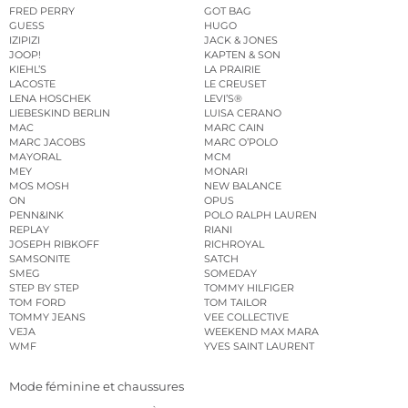
FRED PERRY
GOT BAG
GUESS
HUGO
IZIPIZI
JACK & JONES
JOOP!
KAPTEN & SON
KIEHL’S
LA PRAIRIE
LACOSTE
LE CREUSET
LENA HOSCHEK
LEVI’S®
LIEBESKIND BERLIN
LUISA CERANO
MAC
MARC CAIN
MARC JACOBS
MARC O’POLO
MAYORAL
MCM
MEY
MONARI
MOS MOSH
NEW BALANCE
ON
OPUS
PENN&INK
POLO RALPH LAUREN
REPLAY
RIANI
JOSEPH RIBKOFF
RICHROYAL
SAMSONITE
SATCH
SMEG
SOMEDAY
STEP BY STEP
TOMMY HILFIGER
TOM FORD
TOM TAILOR
TOMMY JEANS
VEE COLLECTIVE
VEJA
WEEKEND MAX MARA
WMF
YVES SAINT LAURENT
Mode féminine et chaussures