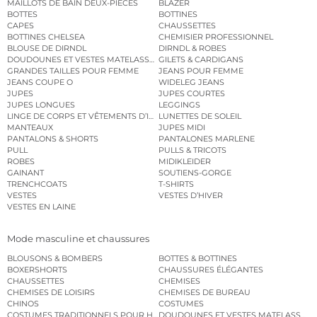
MAILLOTS DE BAIN DEUX-PIÈCES
BLAZER
BOTTES
BOTTINES
CAPES
CHAUSSETTES
BOTTINES CHELSEA
CHEMISIER PROFESSIONNEL
BLOUSE DE DIRNDL
DIRNDL & ROBES
DOUDOUNES ET VESTES MATELASSÉES
GILETS & CARDIGANS
GRANDES TAILLES POUR FEMME
JEANS POUR FEMME
JEANS COUPE O
WIDELEG JEANS
JUPES
JUPES COURTES
JUPES LONGUES
LEGGINGS
LINGE DE CORPS ET VÊTEMENTS D’INTÉRIEUR
LUNETTES DE SOLEIL
MANTEAUX
JUPES MIDI
PANTALONS & SHORTS
PANTALONES MARLENE
PULL
PULLS & TRICOTS
ROBES
MIDIKLEIDER
GAINANT
SOUTIENS-GORGE
TRENCHCOATS
T-SHIRTS
VESTES
VESTES D’HIVER
VESTES EN LAINE
Mode masculine et chaussures
BLOUSONS & BOMBERS
BOTTES & BOTTINES
BOXERSHORTS
CHAUSSURES ÉLÉGANTES
CHAUSSETTES
CHEMISES
CHEMISES DE LOISIRS
CHEMISES DE BUREAU
CHINOS
COSTUMES
COSTUMES TRADITIONNELS POUR HOMME
DOUDOUNES ET VESTES MATELASSÉES