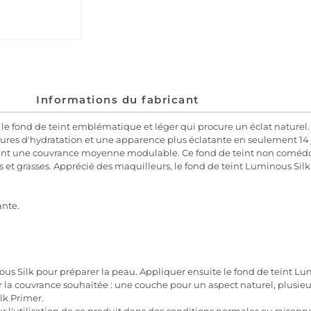
Informations du fabricant
 le fond de teint emblématique et léger qui procure un éclat naturel
heures d'hydratation et une apparence plus éclatante en seulement 14 j
 offrant une couvrance moyenne modulable. Ce fond de teint non comédo
s et grasses. Apprécié des maquilleurs, le fond de teint Luminous Silk
ante.
ous Silk pour préparer la peau. Appliquer ensuite le fond de teint L
r la couvrance souhaitée : une couche pour un aspect naturel, plusi
lk Primer.
r l'utilisation de ce produit dans des conditions normales ou raisonn