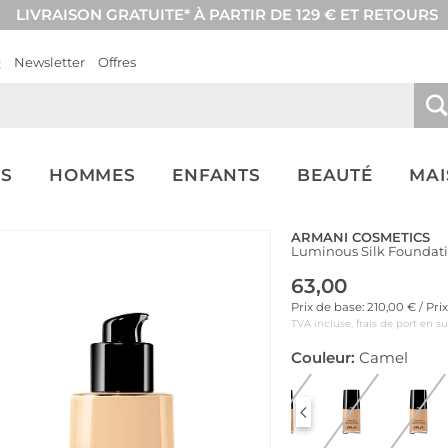
LIVRAISON GRATUITE* À PARTIR DE 129 € ET RETOURS
Q
Newsletter
Offres
S
HOMMES
ENFANTS
BEAUTÉ
MA
ARMANI COSMETICS
Luminous Silk Foundati
63,00
Prix de base: 210,00 € / Pr
TVA incluse, frais de port en s
Couleur:
Camel