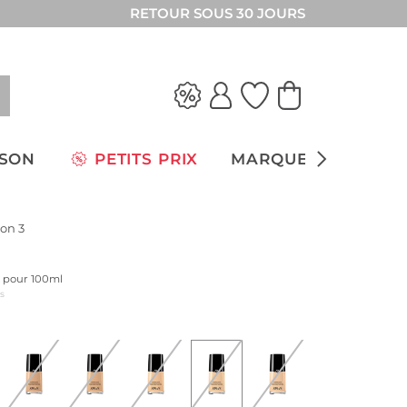
RETOUR SOUS 30 JOURS
ISON
PETITS PRIX
MARQUES
on 3
ix pour 100ml
us