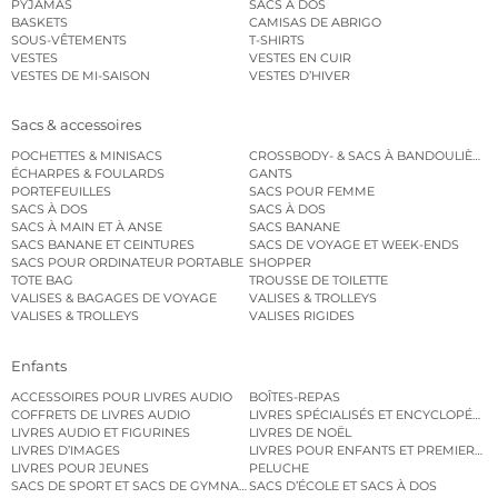
PYJAMAS
SACS À DOS
BASKETS
CAMISAS DE ABRIGO
SOUS-VÊTEMENTS
T-SHIRTS
VESTES
VESTES EN CUIR
VESTES DE MI-SAISON
VESTES D’HIVER
Sacs & accessoires
POCHETTES & MINISACS
CROSSBODY- & SACS À BANDOULIÈRE
ÉCHARPES & FOULARDS
GANTS
PORTEFEUILLES
SACS POUR FEMME
SACS À DOS
SACS À DOS
SACS À MAIN ET À ANSE
SACS BANANE
SACS BANANE ET CEINTURES
SACS DE VOYAGE ET WEEK-ENDS
SACS POUR ORDINATEUR PORTABLE
SHOPPER
TOTE BAG
TROUSSE DE TOILETTE
VALISES & BAGAGES DE VOYAGE
VALISES & TROLLEYS
VALISES & TROLLEYS
VALISES RIGIDES
Enfants
ACCESSOIRES POUR LIVRES AUDIO
BOÎTES-REPAS
COFFRETS DE LIVRES AUDIO
LIVRES SPÉCIALISÉS ET ENCYCLOPÉDI
LIVRES AUDIO ET FIGURINES
LIVRES DE NOËL
LIVRES D’IMAGES
LIVRES POUR ENFANTS ET PREMIERS L
LIVRES POUR JEUNES
PELUCHE
SACS DE SPORT ET SACS DE GYMNASTIQUE
SACS D’ÉCOLE ET SACS À DOS