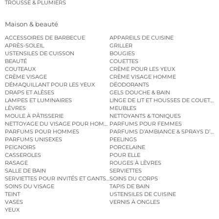
TROUSSE & PLUMIERS
Maison & beauté
ACCESSOIRES DE BARBECUE
APPAREILS DE CUISINE
APRÈS-SOLEIL
GRILLER
USTENSILES DE CUISSON
BOUGIES
BEAUTÉ
COUETTES
COUTEAUX
CRÈME POUR LES YEUX
CRÈME VISAGE
CRÈME VISAGE HOMME
DÉMAQUILLANT POUR LES YEUX
DÉODORANTS
DRAPS ET ALÈSES
GELS DOUCHE & BAIN
LAMPES ET LUMINAIRES
LINGE DE LIT ET HOUSSES DE COUETTE
LÈVRES
MEUBLES
MOULE À PÂTISSERIE
NETTOYANTS & TONIQUES
NETTOYAGE DU VISAGE POUR HOMMES
PARFUMS POUR FEMMES
PARFUMS POUR HOMMES
PARFUMS D’AMBIANCE & SPRAYS D’A
PARFUMS UNISEXES
PEELINGS
PEIGNOIRS
PORCELAINE
CASSEROLES
POUR ELLE
RASAGE
ROUGES À LÈVRES
SALLE DE BAIN
SERVIETTES
SERVIETTES POUR INVITÉS ET GANTS DE TOILETTE
SOINS DU CORPS
SOINS DU VISAGE
TAPIS DE BAIN
TEINT
USTENSILES DE CUISINE
VASES
VERNIS À ONGLES
YEUX