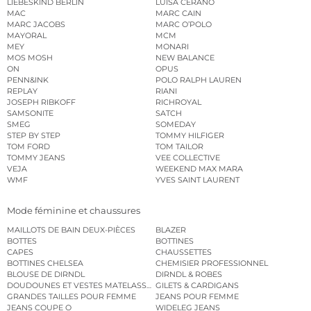
LIEBESKIND BERLIN
LUISA CERANO
MAC
MARC CAIN
MARC JACOBS
MARC O’POLO
MAYORAL
MCM
MEY
MONARI
MOS MOSH
NEW BALANCE
ON
OPUS
PENN&INK
POLO RALPH LAUREN
REPLAY
RIANI
JOSEPH RIBKOFF
RICHROYAL
SAMSONITE
SATCH
SMEG
SOMEDAY
STEP BY STEP
TOMMY HILFIGER
TOM FORD
TOM TAILOR
TOMMY JEANS
VEE COLLECTIVE
VEJA
WEEKEND MAX MARA
WMF
YVES SAINT LAURENT
Mode féminine et chaussures
MAILLOTS DE BAIN DEUX-PIÈCES
BLAZER
BOTTES
BOTTINES
CAPES
CHAUSSETTES
BOTTINES CHELSEA
CHEMISIER PROFESSIONNEL
BLOUSE DE DIRNDL
DIRNDL & ROBES
DOUDOUNES ET VESTES MATELASSÉES
GILETS & CARDIGANS
GRANDES TAILLES POUR FEMME
JEANS POUR FEMME
JEANS COUPE O
WIDELEG JEANS