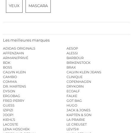
YEUX
MASCARA
Les meilleures marques
ADIDAS ORIGINALS
AESOP
AFFENZAHN
ALESSI
ARMANI/PRIVÉ
BARBOUR
BDK
BIRKENSTOCK
BOSS
BRAX
CALVIN KLEIN
CALVIN KLEIN JEANS
CAMBIO
CLINIQUE
COMMA
COPENHAGEN
DR. MARTENS
DRYKORN
DYSON
ECOALF
ERGOBAG
FALKE
FRED PERRY
GOT BAG
GUESS
HUGO
IZIPIZI
JACK & JONES
JOOP!
KAPTEN & SON
KIEHL’S
LA PRAIRIE
LACOSTE
LE CREUSET
LENA HOSCHEK
LEVI’S®