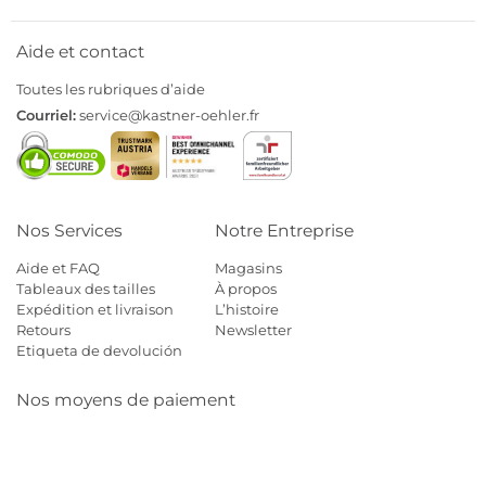
Aide et contact
Toutes les rubriques d’aide
Courriel:
service@kastner-oehler.fr
Nos Services
Notre Entreprise
Aide et FAQ
Magasins
Tableaux des tailles
À propos
Expédition et livraison
L’histoire
Retours
Newsletter
Etiqueta de devolución
Nos moyens de paiement
Mastercard
Visa
Diners
Cb
Applepay
Amazon
Payp
Klarna