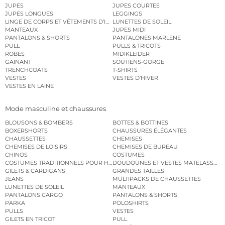
JUPES
JUPES COURTES
JUPES LONGUES
LEGGINGS
LINGE DE CORPS ET VÊTEMENTS D’INTÉRIEUR
LUNETTES DE SOLEIL
MANTEAUX
JUPES MIDI
PANTALONS & SHORTS
PANTALONES MARLENE
PULL
PULLS & TRICOTS
ROBES
MIDIKLEIDER
GAINANT
SOUTIENS-GORGE
TRENCHCOATS
T-SHIRTS
VESTES
VESTES D’HIVER
VESTES EN LAINE
Mode masculine et chaussures
BLOUSONS & BOMBERS
BOTTES & BOTTINES
BOXERSHORTS
CHAUSSURES ÉLÉGANTES
CHAUSSETTES
CHEMISES
CHEMISES DE LOISIRS
CHEMISES DE BUREAU
CHINOS
COSTUMES
COSTUMES TRADITIONNELS POUR HOMME
DOUDOUNES ET VESTES MATELASSÉES
GILETS & CARDIGANS
GRANDES TAILLES
JEANS
MULTIPACKS DE CHAUSSETTES
LUNETTES DE SOLEIL
MANTEAUX
PANTALONS CARGO
PANTALONS & SHORTS
PARKA
POLOSHIRTS
PULLS
VESTES
GILETS EN TRICOT
PULL