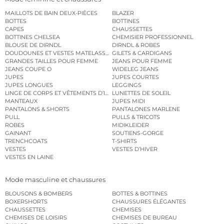
MAILLOTS DE BAIN DEUX-PIÈCES
BLAZER
BOTTES
BOTTINES
CAPES
CHAUSSETTES
BOTTINES CHELSEA
CHEMISIER PROFESSIONNEL
BLOUSE DE DIRNDL
DIRNDL & ROBES
DOUDOUNES ET VESTES MATELASSÉES
GILETS & CARDIGANS
GRANDES TAILLES POUR FEMME
JEANS POUR FEMME
JEANS COUPE O
WIDELEG JEANS
JUPES
JUPES COURTES
JUPES LONGUES
LEGGINGS
LINGE DE CORPS ET VÊTEMENTS D’INTÉRIEUR
LUNETTES DE SOLEIL
MANTEAUX
JUPES MIDI
PANTALONS & SHORTS
PANTALONES MARLENE
PULL
PULLS & TRICOTS
ROBES
MIDIKLEIDER
GAINANT
SOUTIENS-GORGE
TRENCHCOATS
T-SHIRTS
VESTES
VESTES D’HIVER
VESTES EN LAINE
Mode masculine et chaussures
BLOUSONS & BOMBERS
BOTTES & BOTTINES
BOXERSHORTS
CHAUSSURES ÉLÉGANTES
CHAUSSETTES
CHEMISES
CHEMISES DE LOISIRS
CHEMISES DE BUREAU