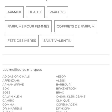
ARMANI
BEAUTÉ
PARFUMS
PARFUMS POUR FEMMES
COFFRETS DE PARFUM
FÊTE DES MÈRES
SAINT-VALENTIN
Les meilleures marques
ADIDAS ORIGINALS
AESOP
AFFENZAHN
ALESSI
ARMANI/PRIVÉ
BARBOUR
BDK
BIRKENSTOCK
BOSS
BRAX
CALVIN KLEIN
CALVIN KLEIN JEANS
CAMBIO
CLINIQUE
COMMA
COPENHAGEN
DR. MARTENS
DRYKORN