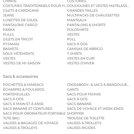
CHINOS
COSTUMES
COSTUMES TRADITIONNELS POUR HOMME
DOUDOUNES ET VESTES MATELASSÉES
GILETS & CARDIGANS
GRANDES TAILLES
JEANS
MULTIPACKS DE CHAUSSETTES
LUNETTES DE SOLEIL
MANTEAUX
PANTALONS CARGO
PANTALONS & SHORTS
PARKA
POLOSHIRTS
PULLS
VESTES
GILETS EN TRICOT
PULL
PYJAMAS
SACS À DOS
BASKETS
CAMISAS DE ABRIGO
SOUS-VÊTEMENTS
T-SHIRTS
VESTES
VESTES EN CUIR
VESTES DE MI-SAISON
VESTES D’HIVER
Sacs & accessoires
POCHETTES & MINISACS
CROSSBODY- & SACS À BANDOULIÈRE
ÉCHARPES & FOULARDS
GANTS
PORTEFEUILLES
SACS POUR FEMME
SACS À DOS
SACS À DOS
SACS À MAIN ET À ANSE
SACS BANANE
SACS BANANE ET CEINTURES
SACS DE VOYAGE ET WEEK-ENDS
SACS POUR ORDINATEUR PORTABLE
SHOPPER
TOTE BAG
TROUSSE DE TOILETTE
VALISES & BAGAGES DE VOYAGE
VALISES & TROLLEYS
VALISES & TROLLEYS
VALISES RIGIDES