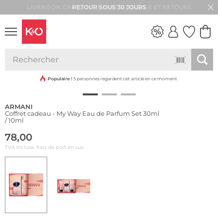
RETOUR SOUS 30 JOURS
LOOKS
WEDDING
VIBES
Populaire !
5 personnes regardent cet article en ce moment
ARMANI
Coffret cadeau - My Way Eau de Parfum Set 30ml
/ 10ml
78,00
TVA incluse, frais de port en sus