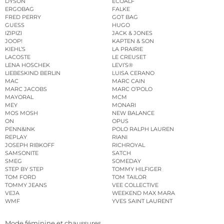
DYSON
ECOALF
ERGOBAG
FALKE
FRED PERRY
GOT BAG
GUESS
HUGO
IZIPIZI
JACK & JONES
JOOP!
KAPTEN & SON
KIEHL’S
LA PRAIRIE
LACOSTE
LE CREUSET
LENA HOSCHEK
LEVI’S®
LIEBESKIND BERLIN
LUISA CERANO
MAC
MARC CAIN
MARC JACOBS
MARC O’POLO
MAYORAL
MCM
MEY
MONARI
MOS MOSH
NEW BALANCE
ON
OPUS
PENN&INK
POLO RALPH LAUREN
REPLAY
RIANI
JOSEPH RIBKOFF
RICHROYAL
SAMSONITE
SATCH
SMEG
SOMEDAY
STEP BY STEP
TOMMY HILFIGER
TOM FORD
TOM TAILOR
TOMMY JEANS
VEE COLLECTIVE
VEJA
WEEKEND MAX MARA
WMF
YVES SAINT LAURENT
Mode féminine et chaussures