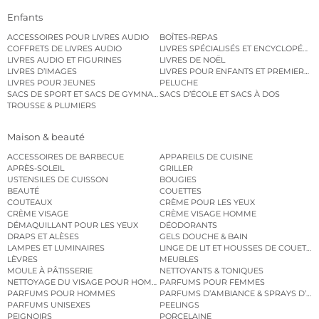
Enfants
ACCESSOIRES POUR LIVRES AUDIO
BOÎTES-REPAS
COFFRETS DE LIVRES AUDIO
LIVRES SPÉCIALISÉS ET ENCYCLOPÉDI
LIVRES AUDIO ET FIGURINES
LIVRES DE NOËL
LIVRES D’IMAGES
LIVRES POUR ENFANTS ET PREMIERS L
LIVRES POUR JEUNES
PELUCHE
SACS DE SPORT ET SACS DE GYMNASTIQUE
SACS D’ÉCOLE ET SACS À DOS
TROUSSE & PLUMIERS
Maison & beauté
ACCESSOIRES DE BARBECUE
APPAREILS DE CUISINE
APRÈS-SOLEIL
GRILLER
USTENSILES DE CUISSON
BOUGIES
BEAUTÉ
COUETTES
COUTEAUX
CRÈME POUR LES YEUX
CRÈME VISAGE
CRÈME VISAGE HOMME
DÉMAQUILLANT POUR LES YEUX
DÉODORANTS
DRAPS ET ALÈSES
GELS DOUCHE & BAIN
LAMPES ET LUMINAIRES
LINGE DE LIT ET HOUSSES DE COUETTE
LÈVRES
MEUBLES
MOULE À PÂTISSERIE
NETTOYANTS & TONIQUES
NETTOYAGE DU VISAGE POUR HOMMES
PARFUMS POUR FEMMES
PARFUMS POUR HOMMES
PARFUMS D’AMBIANCE & SPRAYS D’A
PARFUMS UNISEXES
PEELINGS
PEIGNOIRS
PORCELAINE