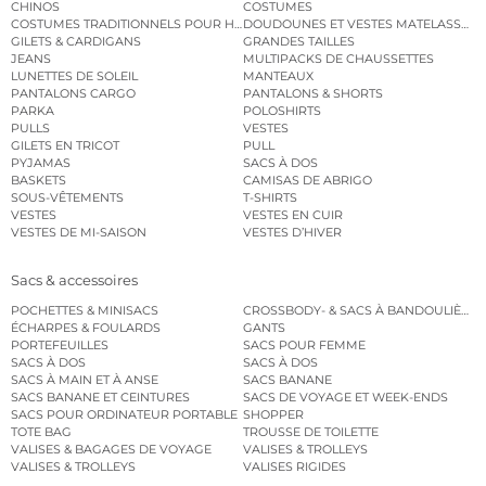
CHINOS
COSTUMES
COSTUMES TRADITIONNELS POUR HOMME
DOUDOUNES ET VESTES MATELASSÉES
GILETS & CARDIGANS
GRANDES TAILLES
JEANS
MULTIPACKS DE CHAUSSETTES
LUNETTES DE SOLEIL
MANTEAUX
PANTALONS CARGO
PANTALONS & SHORTS
PARKA
POLOSHIRTS
PULLS
VESTES
GILETS EN TRICOT
PULL
PYJAMAS
SACS À DOS
BASKETS
CAMISAS DE ABRIGO
SOUS-VÊTEMENTS
T-SHIRTS
VESTES
VESTES EN CUIR
VESTES DE MI-SAISON
VESTES D’HIVER
Sacs & accessoires
POCHETTES & MINISACS
CROSSBODY- & SACS À BANDOULIÈRE
ÉCHARPES & FOULARDS
GANTS
PORTEFEUILLES
SACS POUR FEMME
SACS À DOS
SACS À DOS
SACS À MAIN ET À ANSE
SACS BANANE
SACS BANANE ET CEINTURES
SACS DE VOYAGE ET WEEK-ENDS
SACS POUR ORDINATEUR PORTABLE
SHOPPER
TOTE BAG
TROUSSE DE TOILETTE
VALISES & BAGAGES DE VOYAGE
VALISES & TROLLEYS
VALISES & TROLLEYS
VALISES RIGIDES