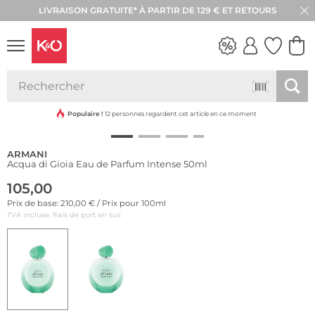
LIVRAISON GRATUITE* À PARTIR DE 129 € ET RETOURS
RETOUR SOUS 30 JOURS
LOOKS
WEDDING
VIBES
Populaire !
12 personnes regardent cet article en ce moment
ARMANI
Acqua di Gioia Eau de Parfum Intense 50ml
105,00
Prix de base: 210,00 € / Prix pour 100ml
TVA incluse, frais de port en sus