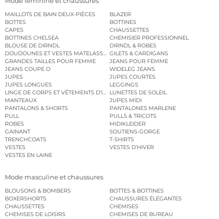
Mode féminine et chaussures
MAILLOTS DE BAIN DEUX-PIÈCES
BLAZER
BOTTES
BOTTINES
CAPES
CHAUSSETTES
BOTTINES CHELSEA
CHEMISIER PROFESSIONNEL
BLOUSE DE DIRNDL
DIRNDL & ROBES
DOUDOUNES ET VESTES MATELASSÉES
GILETS & CARDIGANS
GRANDES TAILLES POUR FEMME
JEANS POUR FEMME
JEANS COUPE O
WIDELEG JEANS
JUPES
JUPES COURTES
JUPES LONGUES
LEGGINGS
LINGE DE CORPS ET VÊTEMENTS D’INTÉRIEUR
LUNETTES DE SOLEIL
MANTEAUX
JUPES MIDI
PANTALONS & SHORTS
PANTALONES MARLENE
PULL
PULLS & TRICOTS
ROBES
MIDIKLEIDER
GAINANT
SOUTIENS-GORGE
TRENCHCOATS
T-SHIRTS
VESTES
VESTES D’HIVER
VESTES EN LAINE
Mode masculine et chaussures
BLOUSONS & BOMBERS
BOTTES & BOTTINES
BOXERSHORTS
CHAUSSURES ÉLÉGANTES
CHAUSSETTES
CHEMISES
CHEMISES DE LOISIRS
CHEMISES DE BUREAU