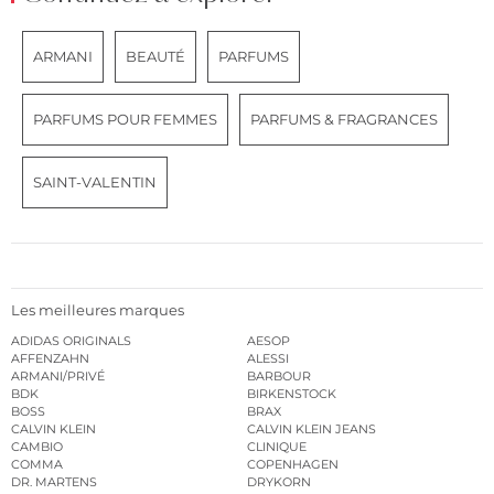
ARMANI
BEAUTÉ
PARFUMS
PARFUMS POUR FEMMES
PARFUMS & FRAGRANCES
SAINT-VALENTIN
Les meilleures marques
ADIDAS ORIGINALS
AESOP
AFFENZAHN
ALESSI
ARMANI/PRIVÉ
BARBOUR
BDK
BIRKENSTOCK
BOSS
BRAX
CALVIN KLEIN
CALVIN KLEIN JEANS
CAMBIO
CLINIQUE
COMMA
COPENHAGEN
DR. MARTENS
DRYKORN