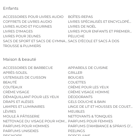
Enfants
ACCESSOIRES POUR LIVRES AUDIO
BOÎTES-REPAS
COFFRETS DE LIVRES AUDIO
LIVRES SPÉCIALISÉS ET ENCYCLOPÉDI
LIVRES AUDIO ET FIGURINES
LIVRES DE NOËL
LIVRES D’IMAGES
LIVRES POUR ENFANTS ET PREMIERS L
LIVRES POUR JEUNES
PELUCHE
SACS DE SPORT ET SACS DE GYMNASTIQUE
SACS D’ÉCOLE ET SACS À DOS
TROUSSE & PLUMIERS
Maison & beauté
ACCESSOIRES DE BARBECUE
APPAREILS DE CUISINE
APRÈS-SOLEIL
GRILLER
USTENSILES DE CUISSON
BOUGIES
BEAUTÉ
COUETTES
COUTEAUX
CRÈME POUR LES YEUX
CRÈME VISAGE
CRÈME VISAGE HOMME
DÉMAQUILLANT POUR LES YEUX
DÉODORANTS
DRAPS ET ALÈSES
GELS DOUCHE & BAIN
LAMPES ET LUMINAIRES
LINGE DE LIT ET HOUSSES DE COUETTE
LÈVRES
MEUBLES
MOULE À PÂTISSERIE
NETTOYANTS & TONIQUES
NETTOYAGE DU VISAGE POUR HOMMES
PARFUMS POUR FEMMES
PARFUMS POUR HOMMES
PARFUMS D’AMBIANCE & SPRAYS D’A
PARFUMS UNISEXES
PEELINGS
PEIGNOIRS
PORCELAINE