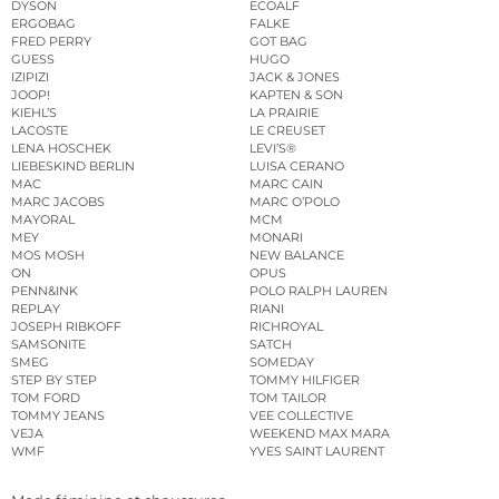
DYSON
ECOALF
ERGOBAG
FALKE
FRED PERRY
GOT BAG
GUESS
HUGO
IZIPIZI
JACK & JONES
JOOP!
KAPTEN & SON
KIEHL’S
LA PRAIRIE
LACOSTE
LE CREUSET
LENA HOSCHEK
LEVI’S®
LIEBESKIND BERLIN
LUISA CERANO
MAC
MARC CAIN
MARC JACOBS
MARC O’POLO
MAYORAL
MCM
MEY
MONARI
MOS MOSH
NEW BALANCE
ON
OPUS
PENN&INK
POLO RALPH LAUREN
REPLAY
RIANI
JOSEPH RIBKOFF
RICHROYAL
SAMSONITE
SATCH
SMEG
SOMEDAY
STEP BY STEP
TOMMY HILFIGER
TOM FORD
TOM TAILOR
TOMMY JEANS
VEE COLLECTIVE
VEJA
WEEKEND MAX MARA
WMF
YVES SAINT LAURENT