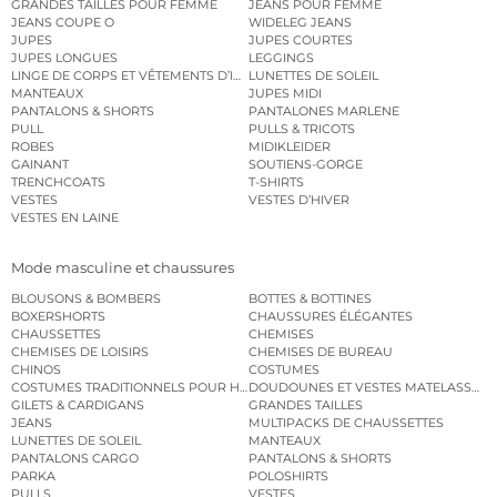
GRANDES TAILLES POUR FEMME
JEANS POUR FEMME
JEANS COUPE O
WIDELEG JEANS
JUPES
JUPES COURTES
JUPES LONGUES
LEGGINGS
LINGE DE CORPS ET VÊTEMENTS D’INTÉRIEUR
LUNETTES DE SOLEIL
MANTEAUX
JUPES MIDI
PANTALONS & SHORTS
PANTALONES MARLENE
PULL
PULLS & TRICOTS
ROBES
MIDIKLEIDER
GAINANT
SOUTIENS-GORGE
TRENCHCOATS
T-SHIRTS
VESTES
VESTES D’HIVER
VESTES EN LAINE
Mode masculine et chaussures
BLOUSONS & BOMBERS
BOTTES & BOTTINES
BOXERSHORTS
CHAUSSURES ÉLÉGANTES
CHAUSSETTES
CHEMISES
CHEMISES DE LOISIRS
CHEMISES DE BUREAU
CHINOS
COSTUMES
COSTUMES TRADITIONNELS POUR HOMME
DOUDOUNES ET VESTES MATELASSÉES
GILETS & CARDIGANS
GRANDES TAILLES
JEANS
MULTIPACKS DE CHAUSSETTES
LUNETTES DE SOLEIL
MANTEAUX
PANTALONS CARGO
PANTALONS & SHORTS
PARKA
POLOSHIRTS
PULLS
VESTES