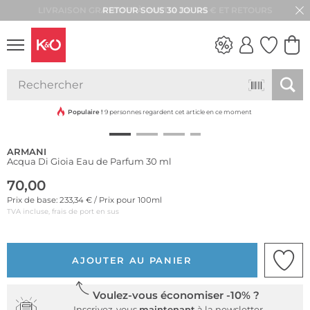
RETOUR SOUS 30 JOURS
LOOKS
WEDDING
VIBES
Populaire !
9 personnes regardent cet article en ce moment
ARMANI
Acqua Di Gioia Eau de Parfum 30 ml
70,00
Prix de base: 233,34 € / Prix pour 100ml
TVA incluse, frais de port en sus
AJOUTER AU PANIER
Voulez-vous économiser -10% ?
Inscrivez-vous
maintenant
à la newsletter.