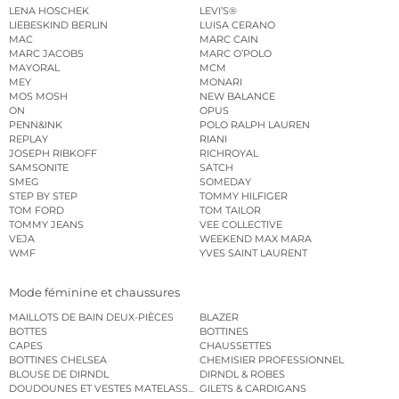
LENA HOSCHEK
LEVI’S®
LIEBESKIND BERLIN
LUISA CERANO
MAC
MARC CAIN
MARC JACOBS
MARC O’POLO
MAYORAL
MCM
MEY
MONARI
MOS MOSH
NEW BALANCE
ON
OPUS
PENN&INK
POLO RALPH LAUREN
REPLAY
RIANI
JOSEPH RIBKOFF
RICHROYAL
SAMSONITE
SATCH
SMEG
SOMEDAY
STEP BY STEP
TOMMY HILFIGER
TOM FORD
TOM TAILOR
TOMMY JEANS
VEE COLLECTIVE
VEJA
WEEKEND MAX MARA
WMF
YVES SAINT LAURENT
Mode féminine et chaussures
MAILLOTS DE BAIN DEUX-PIÈCES
BLAZER
BOTTES
BOTTINES
CAPES
CHAUSSETTES
BOTTINES CHELSEA
CHEMISIER PROFESSIONNEL
BLOUSE DE DIRNDL
DIRNDL & ROBES
DOUDOUNES ET VESTES MATELASSÉES
GILETS & CARDIGANS