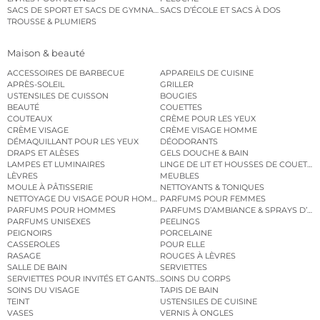
SACS DE SPORT ET SACS DE GYMNASTIQUE
SACS D’ÉCOLE ET SACS À DOS
TROUSSE & PLUMIERS
Maison & beauté
ACCESSOIRES DE BARBECUE
APPAREILS DE CUISINE
APRÈS-SOLEIL
GRILLER
USTENSILES DE CUISSON
BOUGIES
BEAUTÉ
COUETTES
COUTEAUX
CRÈME POUR LES YEUX
CRÈME VISAGE
CRÈME VISAGE HOMME
DÉMAQUILLANT POUR LES YEUX
DÉODORANTS
DRAPS ET ALÈSES
GELS DOUCHE & BAIN
LAMPES ET LUMINAIRES
LINGE DE LIT ET HOUSSES DE COUETTE
LÈVRES
MEUBLES
MOULE À PÂTISSERIE
NETTOYANTS & TONIQUES
NETTOYAGE DU VISAGE POUR HOMMES
PARFUMS POUR FEMMES
PARFUMS POUR HOMMES
PARFUMS D’AMBIANCE & SPRAYS D’A
PARFUMS UNISEXES
PEELINGS
PEIGNOIRS
PORCELAINE
CASSEROLES
POUR ELLE
RASAGE
ROUGES À LÈVRES
SALLE DE BAIN
SERVIETTES
SERVIETTES POUR INVITÉS ET GANTS DE TOILETTE
SOINS DU CORPS
SOINS DU VISAGE
TAPIS DE BAIN
TEINT
USTENSILES DE CUISINE
VASES
VERNIS À ONGLES