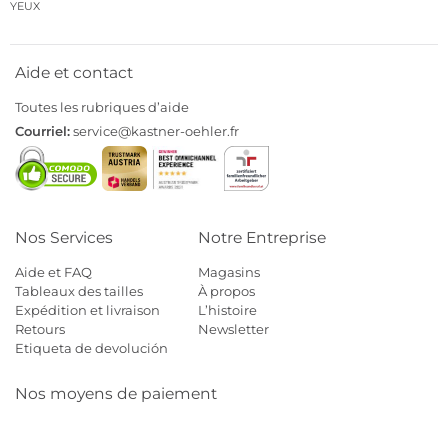
YEUX
Aide et contact
Toutes les rubriques d’aide
Courriel:
service@kastner-oehler.fr
Nos Services
Notre Entreprise
Aide et FAQ
Magasins
Tableaux des tailles
À propos
Expédition et livraison
L’histoire
Retours
Newsletter
Etiqueta de devolución
Nos moyens de paiement
Mastercard
Visa
Diners
Cb
Applepay
Amazon
Payp