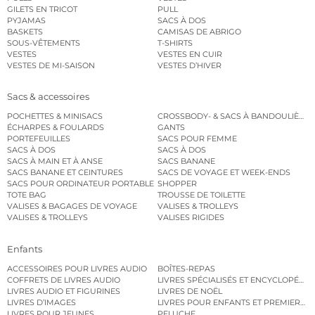
GILETS EN TRICOT
PULL
PYJAMAS
SACS À DOS
BASKETS
CAMISAS DE ABRIGO
SOUS-VÊTEMENTS
T-SHIRTS
VESTES
VESTES EN CUIR
VESTES DE MI-SAISON
VESTES D’HIVER
Sacs & accessoires
POCHETTES & MINISACS
CROSSBODY- & SACS À BANDOULIÈRE
ÉCHARPES & FOULARDS
GANTS
PORTEFEUILLES
SACS POUR FEMME
SACS À DOS
SACS À DOS
SACS À MAIN ET À ANSE
SACS BANANE
SACS BANANE ET CEINTURES
SACS DE VOYAGE ET WEEK-ENDS
SACS POUR ORDINATEUR PORTABLE
SHOPPER
TOTE BAG
TROUSSE DE TOILETTE
VALISES & BAGAGES DE VOYAGE
VALISES & TROLLEYS
VALISES & TROLLEYS
VALISES RIGIDES
Enfants
ACCESSOIRES POUR LIVRES AUDIO
BOÎTES-REPAS
COFFRETS DE LIVRES AUDIO
LIVRES SPÉCIALISÉS ET ENCYCLOPÉDI
LIVRES AUDIO ET FIGURINES
LIVRES DE NOËL
LIVRES D’IMAGES
LIVRES POUR ENFANTS ET PREMIERS L
LIVRES POUR JEUNES
PELUCHE