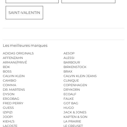
SAINT-VALENTIN
Les meilleures marques
ADIDAS ORIGINALS
AESOP
AFFENZAHN
ALESSI
ARMANI/PRIVÉ
BARBOUR
BDK
BIRKENSTOCK
BOSS
BRAX
CALVIN KLEIN
CALVIN KLEIN JEANS
CAMBIO
CLINIQUE
COMMA
COPENHAGEN
DR. MARTENS
DRYKORN
DYSON
ECOALF
ERGOBAG
FALKE
FRED PERRY
GOT BAG
GUESS
HUGO
IZIPIZI
JACK & JONES
JOOP!
KAPTEN & SON
KIEHL’S
LA PRAIRIE
LACOSTE
LE CREUSET