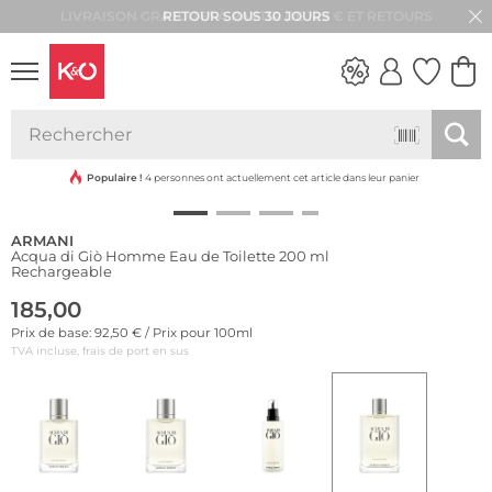
RETOUR SOUS 30 JOURS
LOOKS
WEDDING
VIBES
Populaire !
4 personnes ont actuellement cet article dans leur panier
ARMANI
Acqua di Giò Homme Eau de Toilette 200 ml
Rechargeable
185,00
Prix de base: 92,50 € / Prix pour 100ml
TVA incluse, frais de port en sus