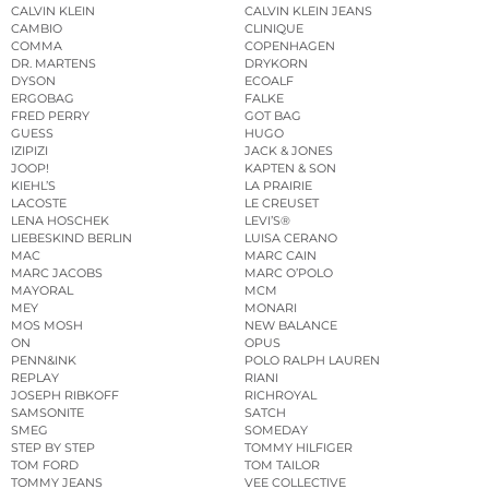
CALVIN KLEIN
CALVIN KLEIN JEANS
CAMBIO
CLINIQUE
COMMA
COPENHAGEN
DR. MARTENS
DRYKORN
DYSON
ECOALF
ERGOBAG
FALKE
FRED PERRY
GOT BAG
GUESS
HUGO
IZIPIZI
JACK & JONES
JOOP!
KAPTEN & SON
KIEHL’S
LA PRAIRIE
LACOSTE
LE CREUSET
LENA HOSCHEK
LEVI’S®
LIEBESKIND BERLIN
LUISA CERANO
MAC
MARC CAIN
MARC JACOBS
MARC O’POLO
MAYORAL
MCM
MEY
MONARI
MOS MOSH
NEW BALANCE
ON
OPUS
PENN&INK
POLO RALPH LAUREN
REPLAY
RIANI
JOSEPH RIBKOFF
RICHROYAL
SAMSONITE
SATCH
SMEG
SOMEDAY
STEP BY STEP
TOMMY HILFIGER
TOM FORD
TOM TAILOR
TOMMY JEANS
VEE COLLECTIVE