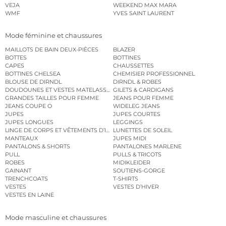
VEJA
WEEKEND MAX MARA
WMF
YVES SAINT LAURENT
Mode féminine et chaussures
MAILLOTS DE BAIN DEUX-PIÈCES
BLAZER
BOTTES
BOTTINES
CAPES
CHAUSSETTES
BOTTINES CHELSEA
CHEMISIER PROFESSIONNEL
BLOUSE DE DIRNDL
DIRNDL & ROBES
DOUDOUNES ET VESTES MATELASSÉES
GILETS & CARDIGANS
GRANDES TAILLES POUR FEMME
JEANS POUR FEMME
JEANS COUPE O
WIDELEG JEANS
JUPES
JUPES COURTES
JUPES LONGUES
LEGGINGS
LINGE DE CORPS ET VÊTEMENTS D’INTÉRIEUR
LUNETTES DE SOLEIL
MANTEAUX
JUPES MIDI
PANTALONS & SHORTS
PANTALONES MARLENE
PULL
PULLS & TRICOTS
ROBES
MIDIKLEIDER
GAINANT
SOUTIENS-GORGE
TRENCHCOATS
T-SHIRTS
VESTES
VESTES D’HIVER
VESTES EN LAINE
Mode masculine et chaussures