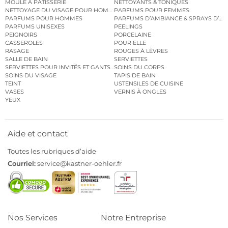
MOULE À PÂTISSERIE
NETTOYANTS & TONIQUES
NETTOYAGE DU VISAGE POUR HOMMES
PARFUMS POUR FEMMES
PARFUMS POUR HOMMES
PARFUMS D’AMBIANCE & SPRAYS D’A
PARFUMS UNISEXES
PEELINGS
PEIGNOIRS
PORCELAINE
CASSEROLES
POUR ELLE
RASAGE
ROUGES À LÈVRES
SALLE DE BAIN
SERVIETTES
SERVIETTES POUR INVITÉS ET GANTS DE TOILETTE
SOINS DU CORPS
SOINS DU VISAGE
TAPIS DE BAIN
TEINT
USTENSILES DE CUISINE
VASES
VERNIS À ONGLES
YEUX
Aide et contact
Toutes les rubriques d’aide
Courriel:
service@kastner-oehler.fr
Nos Services
Notre Entreprise