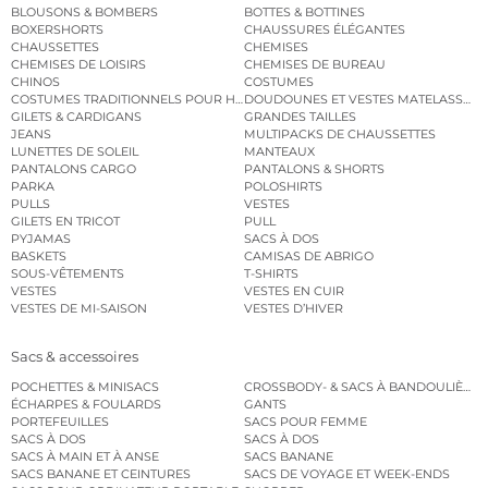
BLOUSONS & BOMBERS
BOTTES & BOTTINES
BOXERSHORTS
CHAUSSURES ÉLÉGANTES
CHAUSSETTES
CHEMISES
CHEMISES DE LOISIRS
CHEMISES DE BUREAU
CHINOS
COSTUMES
COSTUMES TRADITIONNELS POUR HOMME
DOUDOUNES ET VESTES MATELASSÉES
GILETS & CARDIGANS
GRANDES TAILLES
JEANS
MULTIPACKS DE CHAUSSETTES
LUNETTES DE SOLEIL
MANTEAUX
PANTALONS CARGO
PANTALONS & SHORTS
PARKA
POLOSHIRTS
PULLS
VESTES
GILETS EN TRICOT
PULL
PYJAMAS
SACS À DOS
BASKETS
CAMISAS DE ABRIGO
SOUS-VÊTEMENTS
T-SHIRTS
VESTES
VESTES EN CUIR
VESTES DE MI-SAISON
VESTES D’HIVER
Sacs & accessoires
POCHETTES & MINISACS
CROSSBODY- & SACS À BANDOULIÈRE
ÉCHARPES & FOULARDS
GANTS
PORTEFEUILLES
SACS POUR FEMME
SACS À DOS
SACS À DOS
SACS À MAIN ET À ANSE
SACS BANANE
SACS BANANE ET CEINTURES
SACS DE VOYAGE ET WEEK-ENDS