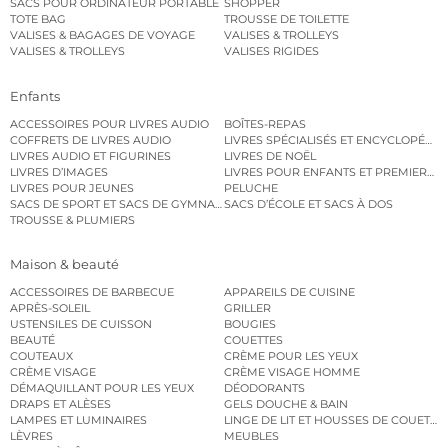
SACS POUR ORDINATEUR PORTABLE
SHOPPER
TOTE BAG
TROUSSE DE TOILETTE
VALISES & BAGAGES DE VOYAGE
VALISES & TROLLEYS
VALISES & TROLLEYS
VALISES RIGIDES
Enfants
ACCESSOIRES POUR LIVRES AUDIO
BOÎTES-REPAS
COFFRETS DE LIVRES AUDIO
LIVRES SPÉCIALISÉS ET ENCYCLOPÉDI
LIVRES AUDIO ET FIGURINES
LIVRES DE NOËL
LIVRES D’IMAGES
LIVRES POUR ENFANTS ET PREMIERS L
LIVRES POUR JEUNES
PELUCHE
SACS DE SPORT ET SACS DE GYMNASTIQUE
SACS D’ÉCOLE ET SACS À DOS
TROUSSE & PLUMIERS
Maison & beauté
ACCESSOIRES DE BARBECUE
APPAREILS DE CUISINE
APRÈS-SOLEIL
GRILLER
USTENSILES DE CUISSON
BOUGIES
BEAUTÉ
COUETTES
COUTEAUX
CRÈME POUR LES YEUX
CRÈME VISAGE
CRÈME VISAGE HOMME
DÉMAQUILLANT POUR LES YEUX
DÉODORANTS
DRAPS ET ALÈSES
GELS DOUCHE & BAIN
LAMPES ET LUMINAIRES
LINGE DE LIT ET HOUSSES DE COUETTE
LÈVRES
MEUBLES