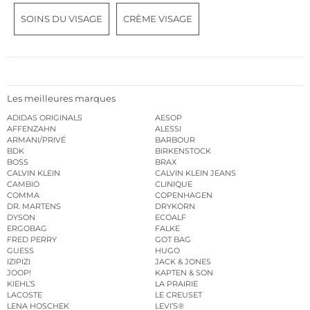
SOINS DU VISAGE
CRÈME VISAGE
Les meilleures marques
ADIDAS ORIGINALS
AESOP
AFFENZAHN
ALESSI
ARMANI/PRIVÉ
BARBOUR
BDK
BIRKENSTOCK
BOSS
BRAX
CALVIN KLEIN
CALVIN KLEIN JEANS
CAMBIO
CLINIQUE
COMMA
COPENHAGEN
DR. MARTENS
DRYKORN
DYSON
ECOALF
ERGOBAG
FALKE
FRED PERRY
GOT BAG
GUESS
HUGO
IZIPIZI
JACK & JONES
JOOP!
KAPTEN & SON
KIEHL’S
LA PRAIRIE
LACOSTE
LE CREUSET
LENA HOSCHEK
LEVI’S®