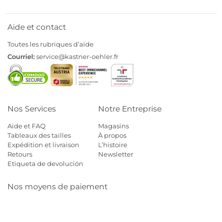
Aide et contact
Toutes les rubriques d’aide
Courriel:
service@kastner-oehler.fr
Nos Services
Notre Entreprise
Aide et FAQ
Magasins
Tableaux des tailles
À propos
Expédition et livraison
L’histoire
Retours
Newsletter
Etiqueta de devolución
Nos moyens de paiement
Mastercard
Visa
Diners
Cb
Applepay
Amazon
Payp