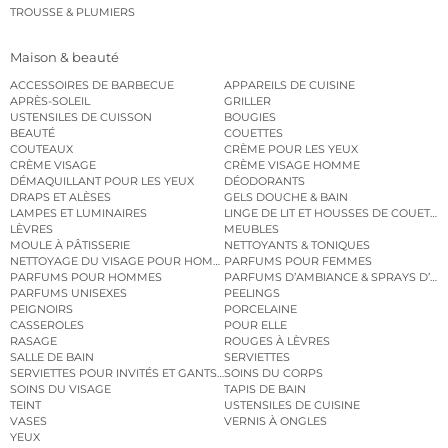
TROUSSE & PLUMIERS
Maison & beauté
ACCESSOIRES DE BARBECUE
APPAREILS DE CUISINE
APRÈS-SOLEIL
GRILLER
USTENSILES DE CUISSON
BOUGIES
BEAUTÉ
COUETTES
COUTEAUX
CRÈME POUR LES YEUX
CRÈME VISAGE
CRÈME VISAGE HOMME
DÉMAQUILLANT POUR LES YEUX
DÉODORANTS
DRAPS ET ALÈSES
GELS DOUCHE & BAIN
LAMPES ET LUMINAIRES
LINGE DE LIT ET HOUSSES DE COUETTE
LÈVRES
MEUBLES
MOULE À PÂTISSERIE
NETTOYANTS & TONIQUES
NETTOYAGE DU VISAGE POUR HOMMES
PARFUMS POUR FEMMES
PARFUMS POUR HOMMES
PARFUMS D’AMBIANCE & SPRAYS D’A
PARFUMS UNISEXES
PEELINGS
PEIGNOIRS
PORCELAINE
CASSEROLES
POUR ELLE
RASAGE
ROUGES À LÈVRES
SALLE DE BAIN
SERVIETTES
SERVIETTES POUR INVITÉS ET GANTS DE TOILETTE
SOINS DU CORPS
SOINS DU VISAGE
TAPIS DE BAIN
TEINT
USTENSILES DE CUISINE
VASES
VERNIS À ONGLES
YEUX