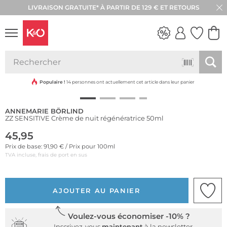
LIVRAISON GRATUITE* À PARTIR DE 129 € ET RETOURS
RETOUR SOUS 30 JOURS
Durable
LOOKS
WEDDING
VIBES
Populaire !
14 personnes ont actuellement cet article dans leur panier
ANNEMARIE BÖRLIND
ZZ SENSITIVE Crème de nuit régénératrice 50ml
45,95
Prix de base: 91,90 € / Prix pour 100ml
TVA incluse, frais de port en sus
AJOUTER AU PANIER
Voulez-vous économiser -10% ?
Inscrivez-vous
maintenant
à la newsletter.