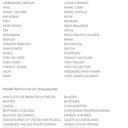
LIEBESKIND BERLIN
LUISA CERANO
MAC
MARC CAIN
MARC JACOBS
MARC O’POLO
MAYORAL
MCM
MEY
MONARI
MOS MOSH
NEW BALANCE
ON
OPUS
PENN&INK
POLO RALPH LAUREN
REPLAY
RIANI
JOSEPH RIBKOFF
RICHROYAL
SAMSONITE
SATCH
SMEG
SOMEDAY
STEP BY STEP
TOMMY HILFIGER
TOM FORD
TOM TAILOR
TOMMY JEANS
VEE COLLECTIVE
VEJA
WEEKEND MAX MARA
WMF
YVES SAINT LAURENT
Mode féminine et chaussures
MAILLOTS DE BAIN DEUX-PIÈCES
BLAZER
BOTTES
BOTTINES
CAPES
CHAUSSETTES
BOTTINES CHELSEA
CHEMISIER PROFESSIONNEL
BLOUSE DE DIRNDL
DIRNDL & ROBES
DOUDOUNES ET VESTES MATELASSÉES
GILETS & CARDIGANS
GRANDES TAILLES POUR FEMME
JEANS POUR FEMME