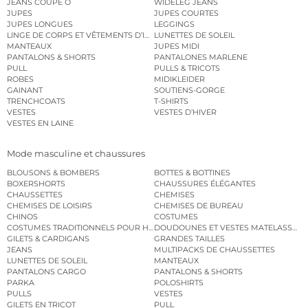
JEANS COUPE O
WIDELEG JEANS
JUPES
JUPES COURTES
JUPES LONGUES
LEGGINGS
LINGE DE CORPS ET VÊTEMENTS D’INTÉRIEUR
LUNETTES DE SOLEIL
MANTEAUX
JUPES MIDI
PANTALONS & SHORTS
PANTALONES MARLENE
PULL
PULLS & TRICOTS
ROBES
MIDIKLEIDER
GAINANT
SOUTIENS-GORGE
TRENCHCOATS
T-SHIRTS
VESTES
VESTES D’HIVER
VESTES EN LAINE
Mode masculine et chaussures
BLOUSONS & BOMBERS
BOTTES & BOTTINES
BOXERSHORTS
CHAUSSURES ÉLÉGANTES
CHAUSSETTES
CHEMISES
CHEMISES DE LOISIRS
CHEMISES DE BUREAU
CHINOS
COSTUMES
COSTUMES TRADITIONNELS POUR HOMME
DOUDOUNES ET VESTES MATELASSÉES
GILETS & CARDIGANS
GRANDES TAILLES
JEANS
MULTIPACKS DE CHAUSSETTES
LUNETTES DE SOLEIL
MANTEAUX
PANTALONS CARGO
PANTALONS & SHORTS
PARKA
POLOSHIRTS
PULLS
VESTES
GILETS EN TRICOT
PULL