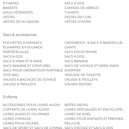
PYJAMAS
SACS À DOS
BASKETS
CAMISAS DE ABRIGO
SOUS-VÊTEMENTS
T-SHIRTS
VESTES
VESTES EN CUIR
VESTES DE MI-SAISON
VESTES D’HIVER
Sacs & accessoires
POCHETTES & MINISACS
CROSSBODY- & SACS À BANDOULIÈRE
ÉCHARPES & FOULARDS
GANTS
PORTEFEUILLES
SACS POUR FEMME
SACS À DOS
SACS À DOS
SACS À MAIN ET À ANSE
SACS BANANE
SACS BANANE ET CEINTURES
SACS DE VOYAGE ET WEEK-ENDS
SACS POUR ORDINATEUR PORTABLE
SHOPPER
TOTE BAG
TROUSSE DE TOILETTE
VALISES & BAGAGES DE VOYAGE
VALISES & TROLLEYS
VALISES & TROLLEYS
VALISES RIGIDES
Enfants
ACCESSOIRES POUR LIVRES AUDIO
BOÎTES-REPAS
COFFRETS DE LIVRES AUDIO
LIVRES SPÉCIALISÉS ET ENCYCLOPÉDI
LIVRES AUDIO ET FIGURINES
LIVRES DE NOËL
LIVRES D’IMAGES
LIVRES POUR ENFANTS ET PREMIERS L
LIVRES POUR JEUNES
PELUCHE
SACS DE SPORT ET SACS DE GYMNASTIQUE
SACS D’ÉCOLE ET SACS À DOS