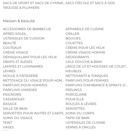
SACS DE SPORT ET SACS DE GYMNASTIQUE
SACS D’ÉCOLE ET SACS À DOS
TROUSSE & PLUMIERS
Maison & beauté
ACCESSOIRES DE BARBECUE
APPAREILS DE CUISINE
APRÈS-SOLEIL
GRILLER
USTENSILES DE CUISSON
BOUGIES
BEAUTÉ
COUETTES
COUTEAUX
CRÈME POUR LES YEUX
CRÈME VISAGE
CRÈME VISAGE HOMME
DÉMAQUILLANT POUR LES YEUX
DÉODORANTS
DRAPS ET ALÈSES
GELS DOUCHE & BAIN
LAMPES ET LUMINAIRES
LINGE DE LIT ET HOUSSES DE COUETTE
LÈVRES
MEUBLES
MOULE À PÂTISSERIE
NETTOYANTS & TONIQUES
NETTOYAGE DU VISAGE POUR HOMMES
PARFUMS POUR FEMMES
PARFUMS POUR HOMMES
PARFUMS D’AMBIANCE & SPRAYS D’A
PARFUMS UNISEXES
PEELINGS
PEIGNOIRS
PORCELAINE
CASSEROLES
POUR ELLE
RASAGE
ROUGES À LÈVRES
SALLE DE BAIN
SERVIETTES
SERVIETTES POUR INVITÉS ET GANTS DE TOILETTE
SOINS DU CORPS
SOINS DU VISAGE
TAPIS DE BAIN
TEINT
USTENSILES DE CUISINE
VASES
VERNIS À ONGLES