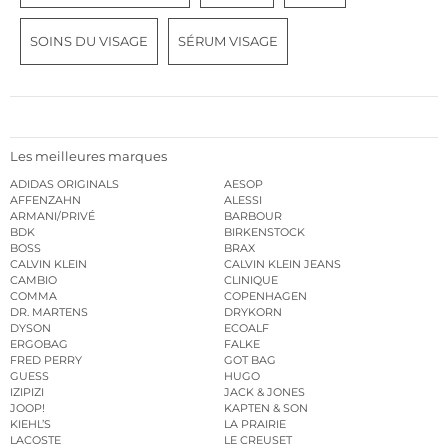
SOINS DU VISAGE
SÉRUM VISAGE
Les meilleures marques
ADIDAS ORIGINALS
AESOP
AFFENZAHN
ALESSI
ARMANI/PRIVÉ
BARBOUR
BDK
BIRKENSTOCK
BOSS
BRAX
CALVIN KLEIN
CALVIN KLEIN JEANS
CAMBIO
CLINIQUE
COMMA
COPENHAGEN
DR. MARTENS
DRYKORN
DYSON
ECOALF
ERGOBAG
FALKE
FRED PERRY
GOT BAG
GUESS
HUGO
IZIPIZI
JACK & JONES
JOOP!
KAPTEN & SON
KIEHL’S
LA PRAIRIE
LACOSTE
LE CREUSET