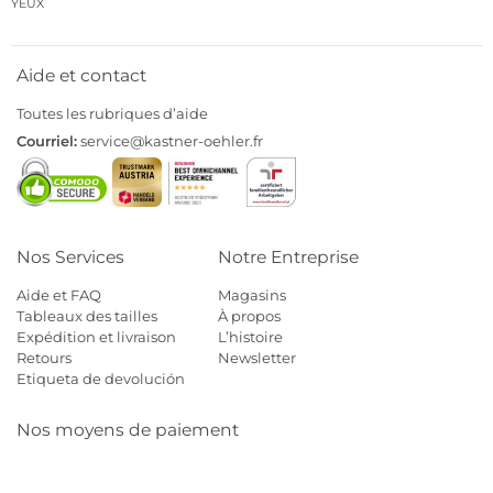
YEUX
Aide et contact
Toutes les rubriques d’aide
Courriel:
service@kastner-oehler.fr
Nos Services
Notre Entreprise
Aide et FAQ
Magasins
Tableaux des tailles
À propos
Expédition et livraison
L’histoire
Retours
Newsletter
Etiqueta de devolución
Nos moyens de paiement
Mastercard
Visa
Diners
Cb
Applepay
Amazon
Payp