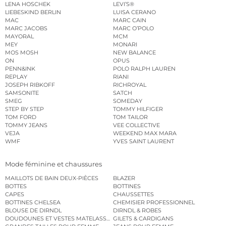
LENA HOSCHEK
LEVI’S®
LIEBESKIND BERLIN
LUISA CERANO
MAC
MARC CAIN
MARC JACOBS
MARC O’POLO
MAYORAL
MCM
MEY
MONARI
MOS MOSH
NEW BALANCE
ON
OPUS
PENN&INK
POLO RALPH LAUREN
REPLAY
RIANI
JOSEPH RIBKOFF
RICHROYAL
SAMSONITE
SATCH
SMEG
SOMEDAY
STEP BY STEP
TOMMY HILFIGER
TOM FORD
TOM TAILOR
TOMMY JEANS
VEE COLLECTIVE
VEJA
WEEKEND MAX MARA
WMF
YVES SAINT LAURENT
Mode féminine et chaussures
MAILLOTS DE BAIN DEUX-PIÈCES
BLAZER
BOTTES
BOTTINES
CAPES
CHAUSSETTES
BOTTINES CHELSEA
CHEMISIER PROFESSIONNEL
BLOUSE DE DIRNDL
DIRNDL & ROBES
DOUDOUNES ET VESTES MATELASSÉES
GILETS & CARDIGANS