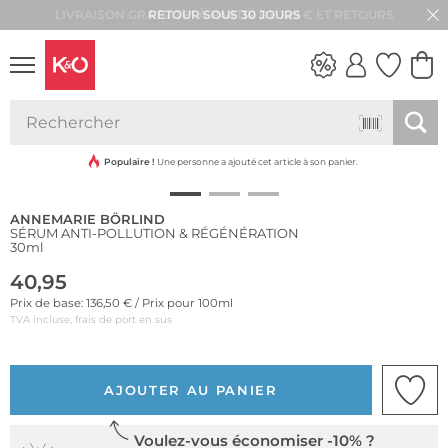
RETOUR SOUS 30 JOURS
Durable
LOOKS
WEDDING
VIBES
Populaire !
Une personne a ajouté cet article à son panier.
ANNEMARIE BÖRLIND
SÉRUM ANTI-POLLUTION & RÉGÉNÉRATION
30ml
40,95
Prix de base: 136,50 € / Prix pour 100ml
TVA incluse, frais de port en sus
AJOUTER AU PANIER
Voulez-vous économiser -10% ?