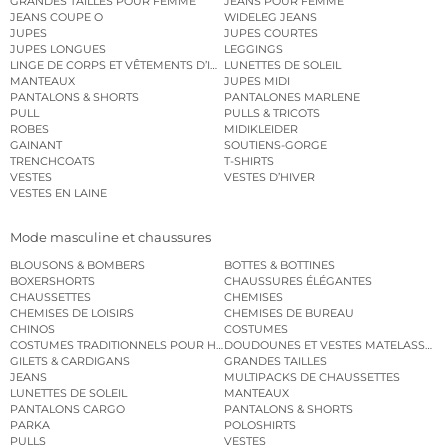
GRANDES TAILLES POUR FEMME
JEANS POUR FEMME
JEANS COUPE O
WIDELEG JEANS
JUPES
JUPES COURTES
JUPES LONGUES
LEGGINGS
LINGE DE CORPS ET VÊTEMENTS D’INTÉRIEUR
LUNETTES DE SOLEIL
MANTEAUX
JUPES MIDI
PANTALONS & SHORTS
PANTALONES MARLENE
PULL
PULLS & TRICOTS
ROBES
MIDIKLEIDER
GAINANT
SOUTIENS-GORGE
TRENCHCOATS
T-SHIRTS
VESTES
VESTES D’HIVER
VESTES EN LAINE
Mode masculine et chaussures
BLOUSONS & BOMBERS
BOTTES & BOTTINES
BOXERSHORTS
CHAUSSURES ÉLÉGANTES
CHAUSSETTES
CHEMISES
CHEMISES DE LOISIRS
CHEMISES DE BUREAU
CHINOS
COSTUMES
COSTUMES TRADITIONNELS POUR HOMME
DOUDOUNES ET VESTES MATELASSÉES
GILETS & CARDIGANS
GRANDES TAILLES
JEANS
MULTIPACKS DE CHAUSSETTES
LUNETTES DE SOLEIL
MANTEAUX
PANTALONS CARGO
PANTALONS & SHORTS
PARKA
POLOSHIRTS
PULLS
VESTES