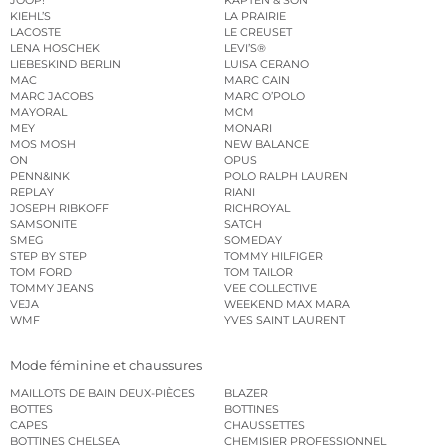
JOOP!
KAPTEN & SON
KIEHL’S
LA PRAIRIE
LACOSTE
LE CREUSET
LENA HOSCHEK
LEVI’S®
LIEBESKIND BERLIN
LUISA CERANO
MAC
MARC CAIN
MARC JACOBS
MARC O’POLO
MAYORAL
MCM
MEY
MONARI
MOS MOSH
NEW BALANCE
ON
OPUS
PENN&INK
POLO RALPH LAUREN
REPLAY
RIANI
JOSEPH RIBKOFF
RICHROYAL
SAMSONITE
SATCH
SMEG
SOMEDAY
STEP BY STEP
TOMMY HILFIGER
TOM FORD
TOM TAILOR
TOMMY JEANS
VEE COLLECTIVE
VEJA
WEEKEND MAX MARA
WMF
YVES SAINT LAURENT
Mode féminine et chaussures
MAILLOTS DE BAIN DEUX-PIÈCES
BLAZER
BOTTES
BOTTINES
CAPES
CHAUSSETTES
BOTTINES CHELSEA
CHEMISIER PROFESSIONNEL