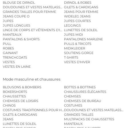
BLOUSE DE DIRNDL
DIRNDL & ROBES
DOUDOUNES ET VESTES MATELASSÉES
GILETS & CARDIGANS
GRANDES TAILLES POUR FEMME
JEANS POUR FEMME
JEANS COUPE O
WIDELEG JEANS
JUPES
JUPES COURTES
JUPES LONGUES
LEGGINGS
LINGE DE CORPS ET VÊTEMENTS D’INTÉRIEUR
LUNETTES DE SOLEIL
MANTEAUX
JUPES MIDI
PANTALONS & SHORTS
PANTALONES MARLENE
PULL
PULLS & TRICOTS
ROBES
MIDIKLEIDER
GAINANT
SOUTIENS-GORGE
TRENCHCOATS
T-SHIRTS
VESTES
VESTES D’HIVER
VESTES EN LAINE
Mode masculine et chaussures
BLOUSONS & BOMBERS
BOTTES & BOTTINES
BOXERSHORTS
CHAUSSURES ÉLÉGANTES
CHAUSSETTES
CHEMISES
CHEMISES DE LOISIRS
CHEMISES DE BUREAU
CHINOS
COSTUMES
COSTUMES TRADITIONNELS POUR HOMME
DOUDOUNES ET VESTES MATELASSÉES
GILETS & CARDIGANS
GRANDES TAILLES
JEANS
MULTIPACKS DE CHAUSSETTES
LUNETTES DE SOLEIL
MANTEAUX