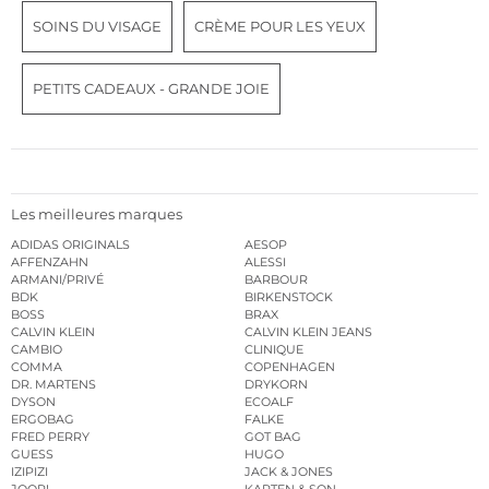
SOINS DU VISAGE
CRÈME POUR LES YEUX
PETITS CADEAUX - GRANDE JOIE
Les meilleures marques
ADIDAS ORIGINALS
AESOP
AFFENZAHN
ALESSI
ARMANI/PRIVÉ
BARBOUR
BDK
BIRKENSTOCK
BOSS
BRAX
CALVIN KLEIN
CALVIN KLEIN JEANS
CAMBIO
CLINIQUE
COMMA
COPENHAGEN
DR. MARTENS
DRYKORN
DYSON
ECOALF
ERGOBAG
FALKE
FRED PERRY
GOT BAG
GUESS
HUGO
IZIPIZI
JACK & JONES