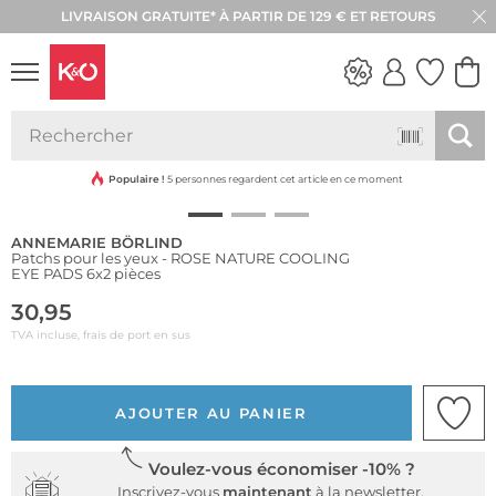
LIVRAISON GRATUITE* À PARTIR DE 129 € ET RETOURS
RETOUR SOUS 30 JOURS
Durable
LOOKS
WEDDING
VIBES
Populaire !
5 personnes regardent cet article en ce moment
ANNEMARIE BÖRLIND
Patchs pour les yeux - ROSE NATURE COOLING
EYE PADS 6x2 pièces
30,95
TVA incluse, frais de port en sus
AJOUTER AU PANIER
Voulez-vous économiser -10% ?
Inscrivez-vous
maintenant
à la newsletter.