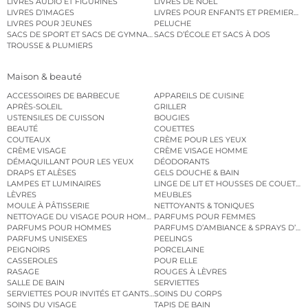
LIVRES AUDIO ET FIGURINES
LIVRES DE NOËL
LIVRES D’IMAGES
LIVRES POUR ENFANTS ET PREMIERS L
LIVRES POUR JEUNES
PELUCHE
SACS DE SPORT ET SACS DE GYMNASTIQUE
SACS D’ÉCOLE ET SACS À DOS
TROUSSE & PLUMIERS
Maison & beauté
ACCESSOIRES DE BARBECUE
APPAREILS DE CUISINE
APRÈS-SOLEIL
GRILLER
USTENSILES DE CUISSON
BOUGIES
BEAUTÉ
COUETTES
COUTEAUX
CRÈME POUR LES YEUX
CRÈME VISAGE
CRÈME VISAGE HOMME
DÉMAQUILLANT POUR LES YEUX
DÉODORANTS
DRAPS ET ALÈSES
GELS DOUCHE & BAIN
LAMPES ET LUMINAIRES
LINGE DE LIT ET HOUSSES DE COUETTE
LÈVRES
MEUBLES
MOULE À PÂTISSERIE
NETTOYANTS & TONIQUES
NETTOYAGE DU VISAGE POUR HOMMES
PARFUMS POUR FEMMES
PARFUMS POUR HOMMES
PARFUMS D’AMBIANCE & SPRAYS D’A
PARFUMS UNISEXES
PEELINGS
PEIGNOIRS
PORCELAINE
CASSEROLES
POUR ELLE
RASAGE
ROUGES À LÈVRES
SALLE DE BAIN
SERVIETTES
SERVIETTES POUR INVITÉS ET GANTS DE TOILETTE
SOINS DU CORPS
SOINS DU VISAGE
TAPIS DE BAIN