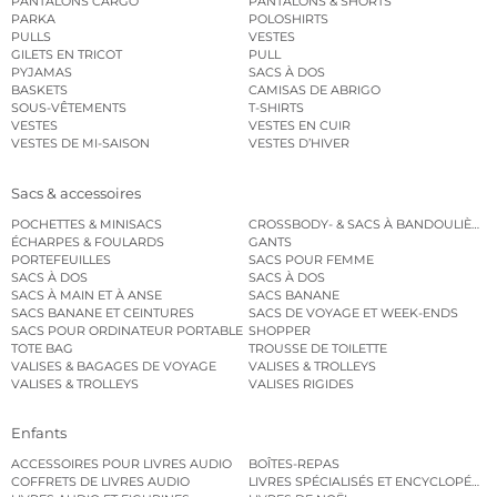
PANTALONS CARGO
PANTALONS & SHORTS
PARKA
POLOSHIRTS
PULLS
VESTES
GILETS EN TRICOT
PULL
PYJAMAS
SACS À DOS
BASKETS
CAMISAS DE ABRIGO
SOUS-VÊTEMENTS
T-SHIRTS
VESTES
VESTES EN CUIR
VESTES DE MI-SAISON
VESTES D’HIVER
Sacs & accessoires
POCHETTES & MINISACS
CROSSBODY- & SACS À BANDOULIÈRE
ÉCHARPES & FOULARDS
GANTS
PORTEFEUILLES
SACS POUR FEMME
SACS À DOS
SACS À DOS
SACS À MAIN ET À ANSE
SACS BANANE
SACS BANANE ET CEINTURES
SACS DE VOYAGE ET WEEK-ENDS
SACS POUR ORDINATEUR PORTABLE
SHOPPER
TOTE BAG
TROUSSE DE TOILETTE
VALISES & BAGAGES DE VOYAGE
VALISES & TROLLEYS
VALISES & TROLLEYS
VALISES RIGIDES
Enfants
ACCESSOIRES POUR LIVRES AUDIO
BOÎTES-REPAS
COFFRETS DE LIVRES AUDIO
LIVRES SPÉCIALISÉS ET ENCYCLOPÉDI