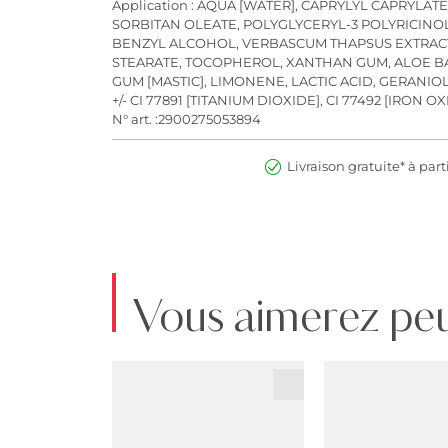
Application : AQUA [WATER], CAPRYLYL CAPRYLA
SORBITAN OLEATE, POLYGLYCERYL-3 POLYRICINOL
BENZYL ALCOHOL, VERBASCUM THAPSUS EXTRACT
STEARATE, TOCOPHEROL, XANTHAN GUM, ALOE BA
GUM [MASTIC], LIMONENE, LACTIC ACID, GERANIO
+/- CI 77891 [TITANIUM DIOXIDE], CI 77492 [IRON O
N° art. :2900275053894
Livraison gratuite* à part
Vous aimerez peu