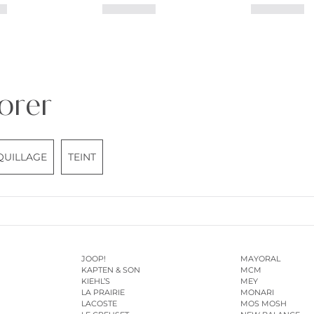
orer
UILLAGE
TEINT
JOOP!
MAYORAL
KAPTEN & SON
MCM
KIEHL’S
MEY
LA PRAIRIE
MONARI
LACOSTE
MOS MOSH