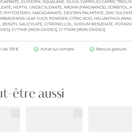
TE/CAPRATE, GLYCERIN, SQUALANE, SILICA, CAPRYLIC/ CAPRIC TRI
EATE, HEPTYL UNDECYLENATE, AROMA [FRAGRANCE], SORBITOL, MI
, PHYTOSTERYL MACADAMIATE, DEXTRIN PALMITATE, ZINC SULFA
RBADENSIS LEAF JUICE POWDER, CITRIC ACID, HELIANTHUS ANNUU
L, BENZYL SALICYLATE, CITRONELLOL, SODIUM BENZOATE, POTASS
XIDES], CI 77491 [IRON OXIDES], CI 77499 [IRON OXIDES]
ir de 129 €
Achat sur compte
Retours gratuits
t-être aussi