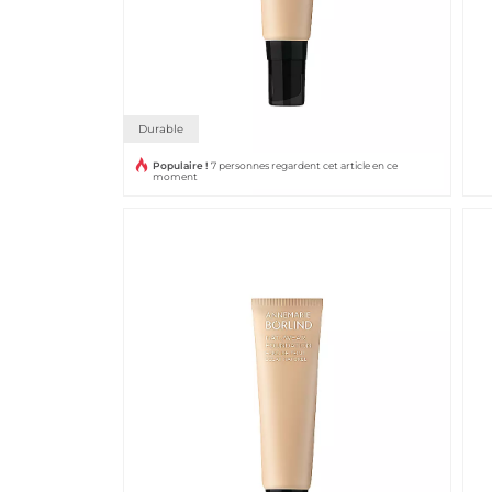
Durable
Populaire !
7 personnes regardent cet article en ce
moment