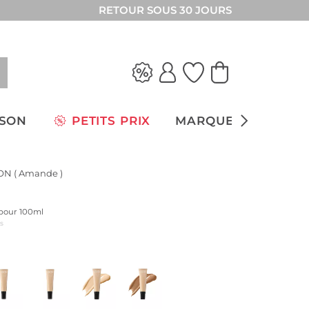
RETOUR SOUS 30 JOURS
ISON
PETITS PRIX
MARQUES
N ( Amande )
x pour 100ml
us