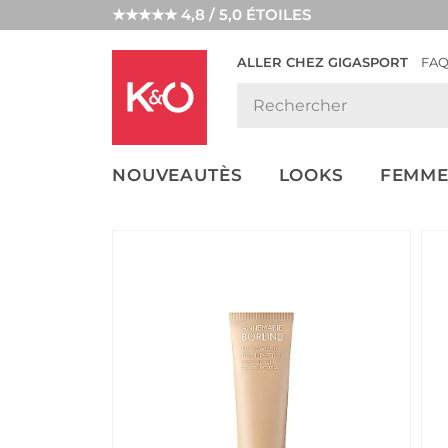
★★★★★ 4,8 / 5,0 ÉTOILES
ALLER CHEZ GIGASPORT
FA
NOS
LOOKS
WEDDING
ENDANCES
VIBES
NOUVEAUTÈS
LOOKS
FEMME