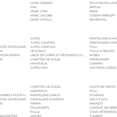
LUISA CERANO
POLO RALPH LAU
MAC
REPLAY
MARC CAIN
RIANI
MARC JACOBS
JOSEPH RIBKOFF
MARC O’POLO
RICHROYAL
L
JUPES
PANTALONS & SH
JUPES COURTES
PANTALONES MA
STES MATELASSÉES
JUPES LONGUES
PULL
NS
LEGGINGS
PULLS & TRICOTS
 POUR FEMME
LINGE DE CORPS ET VÊTEMENTS D’INTÉRIEUR
ROBES
ME
LUNETTES DE SOLEIL
MIDIKLEIDER
MANTEAUX
GAINANT
JUPES MIDI
SOUTIENS-GORGE
LUNETTES DE SOLEIL
GILETS EN TRICOT
MANTEAUX
PULL
TIONNELS POUR HOMME
PANTALONS CARGO
PYJAMAS
STES MATELASSÉES
PANTALONS & SHORTS
SACS À DOS
NS
PARKA
BASKETS
POLOSHIRTS
CAMISAS DE ABRI
PULLS
SOUS-VÊTEMENTS
HAUSSETTES
VESTES
T-SHIRTS