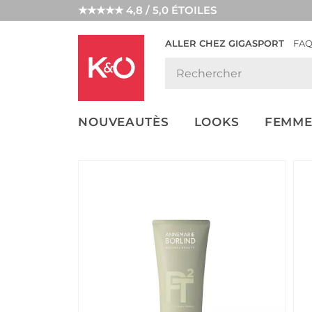
★★★★★ 4,8 / 5,0 ÉTOILES
ALLER CHEZ GIGASPORT
FA
NOS
LOOKS
WEDDING
ENDANCES
VIBES
NOUVEAUTÈS
LOOKS
FEMME