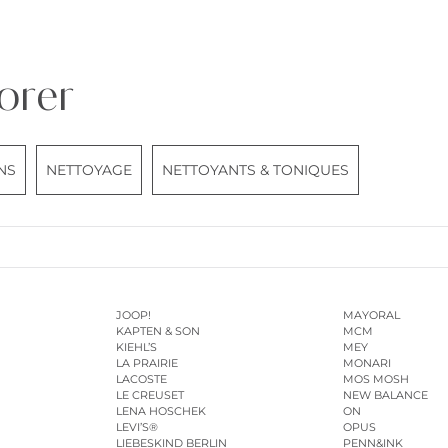
orer
NS
NETTOYAGE
NETTOYANTS & TONIQUES
JOOP!
MAYORAL
KAPTEN & SON
MCM
KIEHL’S
MEY
LA PRAIRIE
MONARI
LACOSTE
MOS MOSH
LE CREUSET
NEW BALANCE
LENA HOSCHEK
ON
LEVI’S®
OPUS
LIEBESKIND BERLIN
PENN&INK