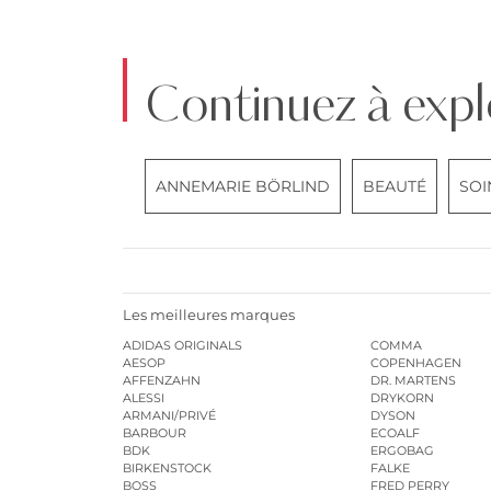
Continuez à expl
ANNEMARIE BÖRLIND
BEAUTÉ
SOI
Les meilleures marques
ADIDAS ORIGINALS
COMMA
AESOP
COPENHAGEN
AFFENZAHN
DR. MARTENS
ALESSI
DRYKORN
ARMANI/PRIVÉ
DYSON
BARBOUR
ECOALF
BDK
ERGOBAG
BIRKENSTOCK
FALKE
BOSS
FRED PERRY