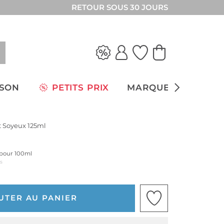
RETOUR SOUS 30 JOURS
ISON
PETITS PRIX
MARQUES
 Soyeux 125ml
x pour 100ml
us
UTER AU PANIER