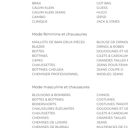
BRAX
GOT BAG
CALVIN KLEIN
GUESS
CALVIN KLEIN JEANS
HUGO
CAMBIO
IZIPIZI
CLINIQUE
JACK & JONES
Mode féminine et chaussures
MAILLOTS DE BAIN DEUX-PIÈCES
BLOUSE DE DIRND
BLAZER
DIRNDL & ROBES
BOTTES
DOUDOUNES ET VE
BOTTINES
GILETS & CARDIGA
CAPES
GRANDES TAILLES
CHAUSSETTES
JEANS POUR FEM
BOTTINES CHELSEA
JEANS COUPE O
CHEMISIER PROFESSIONNEL
WIDELEG JEANS
Mode masculine et chaussures
BLOUSONS & BOMBERS
CHINOS
BOTTES & BOTTINES
COSTUMES
BOXERSHORTS
COSTUMES TRADI
CHAUSSURES ÉLÉGANTES
DOUDOUNES ET VE
CHAUSSETTES
GILETS & CARDIGA
CHEMISES
GRANDES TAILLES
CHEMISES DE LOISIRS
JEANS
CHEMISES DE BUREAU
MULTIPACKS DE C