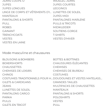
JEANS COUPE O
WIDELEG JEANS
JUPES
JUPES COURTES
JUPES LONGUES
LEGGINGS
LINGE DE CORPS ET VÊTEMENTS D’INTÉRIEUR
LUNETTES DE SOLEIL
MANTEAUX
JUPES MIDI
PANTALONS & SHORTS
PANTALONES MARLENE
PULL
PULLS & TRICOTS
ROBES
MIDIKLEIDER
GAINANT
SOUTIENS-GORGE
TRENCHCOATS
T-SHIRTS
VESTES
VESTES D’HIVER
VESTES EN LAINE
Mode masculine et chaussures
BLOUSONS & BOMBERS
BOTTES & BOTTINES
BOXERSHORTS
CHAUSSURES ÉLÉGANTES
CHAUSSETTES
CHEMISES
CHEMISES DE LOISIRS
CHEMISES DE BUREAU
CHINOS
COSTUMES
COSTUMES TRADITIONNELS POUR HOMME
DOUDOUNES ET VESTES MATELASSÉES
GILETS & CARDIGANS
GRANDES TAILLES
JEANS
MULTIPACKS DE CHAUSSETTES
LUNETTES DE SOLEIL
MANTEAUX
PANTALONS CARGO
PANTALONS & SHORTS
PARKA
POLOSHIRTS
PULLS
VESTES
GILETS EN TRICOT
PULL