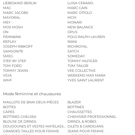
LIEBESKIND BERLIN
LUISA CERANO
MAC
MARC CAIN
MARC JACOBS
MARC O’POLO
MAYORAL
MCM
MEY
MONARI
MOS MOSH
NEW BALANCE
ON
OPUS
PENN&INK
POLO RALPH LAUREN
REPLAY
RIANI
JOSEPH RIBKOFF
RICHROYAL
SAMSONITE
SATCH
SMEG
SOMEDAY
STEP BY STEP
TOMMY HILFIGER
TOM FORD
TOM TAILOR
TOMMY JEANS
VEE COLLECTIVE
VEJA
WEEKEND MAX MARA
WMF
YVES SAINT LAURENT
Mode féminine et chaussures
MAILLOTS DE BAIN DEUX-PIÈCES
BLAZER
BOTTES
BOTTINES
CAPES
CHAUSSETTES
BOTTINES CHELSEA
CHEMISIER PROFESSIONNEL
BLOUSE DE DIRNDL
DIRNDL & ROBES
DOUDOUNES ET VESTES MATELASSÉES
GILETS & CARDIGANS
GRANDES TAILLES POUR FEMME
JEANS POUR FEMME