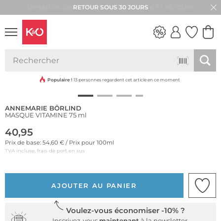
RETOUR SOUS 30 JOURS
Durable
LOOKS
WEDDING
VIBES
Populaire !
13 personnes regardent cet article en ce moment
ANNEMARIE BÖRLIND
MASQUE VITAMINE 75 ml
40,95
Prix de base: 54,60 € / Prix pour 100ml
TVA incluse, frais de port en sus
AJOUTER AU PANIER
Voulez-vous économiser -10% ?
Inscrivez-vous
maintenant
à la newsletter.