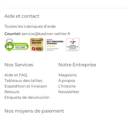
Aide et contact
Toutes les rubriques d’aide
Courriel:
service@kastner-oehler.fr
Nos Services
Notre Entreprise
Aide et FAQ
Magasins
Tableaux des tailles
À propos
Expédition et livraison
L’histoire
Retours
Newsletter
Etiqueta de devolución
Nos moyens de paiement
Mastercard
Visa
Diners
Cb
Applepay
Amazon
Payp