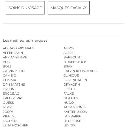
SOINS DU VISAGE
MASQUES FACIAUX
Les meilleures marques
ADIDAS ORIGINALS
AESOP
AFFENZAHN
ALESSI
ARMANI/PRIVÉ
BARBOUR
BDK
BIRKENSTOCK
BOSS
BRAX
CALVIN KLEIN
CALVIN KLEIN JEANS
CAMBIO
CLINIQUE
COMMA
COPENHAGEN
DR. MARTENS
DRYKORN
DYSON
ECOALF
ERGOBAG
FALKE
FRED PERRY
GOT BAG
GUESS
HUGO
IZIPIZI
JACK & JONES
JOOP!
KAPTEN & SON
KIEHL’S
LA PRAIRIE
LACOSTE
LE CREUSET
LENA HOSCHEK
LEVI’S®