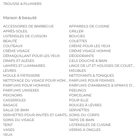
TROUSSE & PLUMIERS
Maison & beauté
ACCESSOIRES DE BARBECUE
APPAREILS DE CUISINE
APRÈS-SOLEIL
GRILLER
USTENSILES DE CUISSON
BOUGIES
BEAUTÉ
COUETTES
COUTEAUX
CRÈME POUR LES YEUX
CRÈME VISAGE
CRÈME VISAGE HOMME
DÉMAQUILLANT POUR LES YEUX
DÉODORANTS
DRAPS ET ALÈSES
GELS DOUCHE & BAIN
LAMPES ET LUMINAIRES
LINGE DE LIT ET HOUSSES DE COUETTE
LÈVRES
MEUBLES
MOULE À PÂTISSERIE
NETTOYANTS & TONIQUES
NETTOYAGE DU VISAGE POUR HOMMES
PARFUMS POUR FEMMES
PARFUMS POUR HOMMES
PARFUMS D’AMBIANCE & SPRAYS D’A
PARFUMS UNISEXES
PEELINGS
PEIGNOIRS
PORCELAINE
CASSEROLES
POUR ELLE
RASAGE
ROUGES À LÈVRES
SALLE DE BAIN
SERVIETTES
SERVIETTES POUR INVITÉS ET GANTS DE TOILETTE
SOINS DU CORPS
SOINS DU VISAGE
TAPIS DE BAIN
TEINT
USTENSILES DE CUISINE
VASES
VERNIS À ONGLES
YEUX