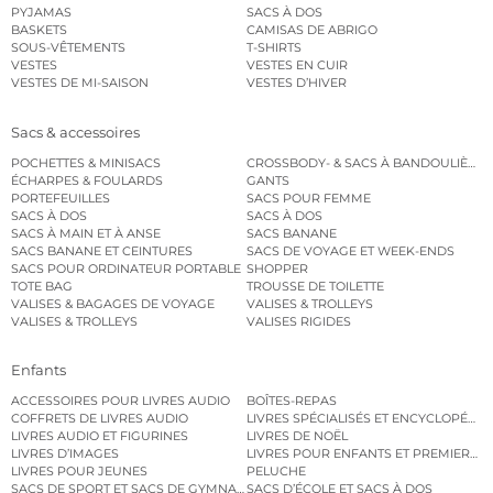
PYJAMAS
SACS À DOS
BASKETS
CAMISAS DE ABRIGO
SOUS-VÊTEMENTS
T-SHIRTS
VESTES
VESTES EN CUIR
VESTES DE MI-SAISON
VESTES D’HIVER
Sacs & accessoires
POCHETTES & MINISACS
CROSSBODY- & SACS À BANDOULIÈRE
ÉCHARPES & FOULARDS
GANTS
PORTEFEUILLES
SACS POUR FEMME
SACS À DOS
SACS À DOS
SACS À MAIN ET À ANSE
SACS BANANE
SACS BANANE ET CEINTURES
SACS DE VOYAGE ET WEEK-ENDS
SACS POUR ORDINATEUR PORTABLE
SHOPPER
TOTE BAG
TROUSSE DE TOILETTE
VALISES & BAGAGES DE VOYAGE
VALISES & TROLLEYS
VALISES & TROLLEYS
VALISES RIGIDES
Enfants
ACCESSOIRES POUR LIVRES AUDIO
BOÎTES-REPAS
COFFRETS DE LIVRES AUDIO
LIVRES SPÉCIALISÉS ET ENCYCLOPÉDI
LIVRES AUDIO ET FIGURINES
LIVRES DE NOËL
LIVRES D’IMAGES
LIVRES POUR ENFANTS ET PREMIERS L
LIVRES POUR JEUNES
PELUCHE
SACS DE SPORT ET SACS DE GYMNASTIQUE
SACS D’ÉCOLE ET SACS À DOS