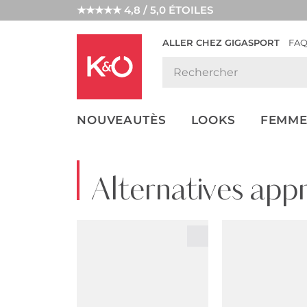
★★★★★ 4,8 / 5,0 ÉTOILES
ALLER CHEZ GIGASPORT
FA
NOS
LOOKS
WEDDING
ENDANCES
VIBES
NOUVEAUTÈS
LOOKS
FEMME
Alternatives app