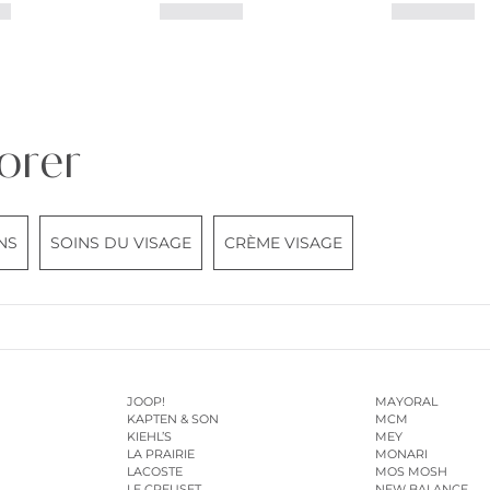
orer
NS
SOINS DU VISAGE
CRÈME VISAGE
JOOP!
MAYORAL
KAPTEN & SON
MCM
KIEHL’S
MEY
LA PRAIRIE
MONARI
LACOSTE
MOS MOSH
LE CREUSET
NEW BALANCE