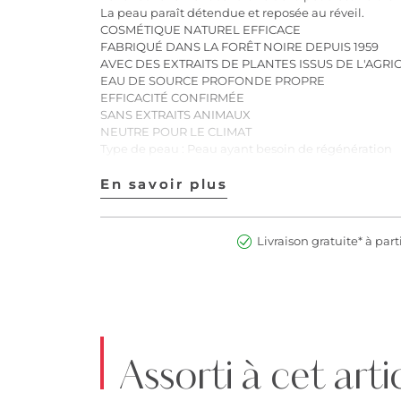
La peau paraît détendue et reposée au réveil.
COSMÉTIQUE NATUREL EFFICACE
FABRIQUÉ DANS LA FORÊT NOIRE DEPUIS 1959
AVEC DES EXTRAITS DE PLANTES ISSUS DE L'AGRI
EAU DE SOURCE PROFONDE PROPRE
EFFICACITÉ CONFIRMÉE
SANS EXTRAITS ANIMAUX
NEUTRE POUR LE CLIMAT
Type de peau : Peau ayant besoin de régénération
Application :
Appliquer et masser le soir sur la peau nettoyée et t
En savoir plus
En savoir plus
INCIS:
AQUA [WATER], SESAMUM INDICUM SEED OIL [SESA
BUTYROSPERMUM PARKII BUTTER [SHEA], CERA A
Livraison gratuite* à part
EXTRACT, PANTHENYL ETHYL ETHER, BRASSICA CA
DAUCUS CAROTA SATIVA ROOT EXTRACT [CAROT], 
PALMITATE, PYRIDOXINE TRIPALMITATE, XANTHAN
CHONDRUS CRISPUS POWDER [CARRAGEENAN], SAL
COUMARIN, LINALOOL, LECITHIN, AMYL CINNAMA
CITRATE, CITRIC ACID
N° art. :2900279287639
Assorti à cet arti