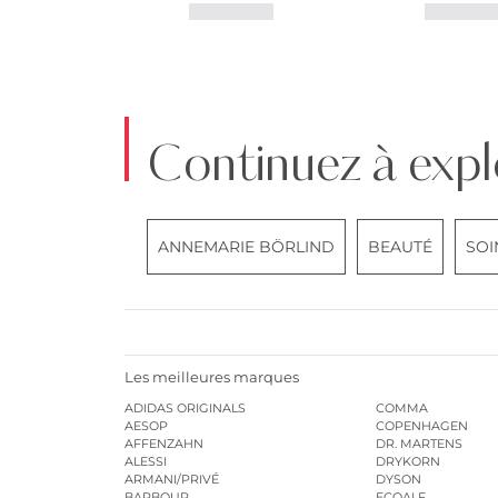
Continuez à expl
ANNEMARIE BÖRLIND
BEAUTÉ
SOI
Les meilleures marques
ADIDAS ORIGINALS
COMMA
AESOP
COPENHAGEN
AFFENZAHN
DR. MARTENS
ALESSI
DRYKORN
ARMANI/PRIVÉ
DYSON
BARBOUR
ECOALF