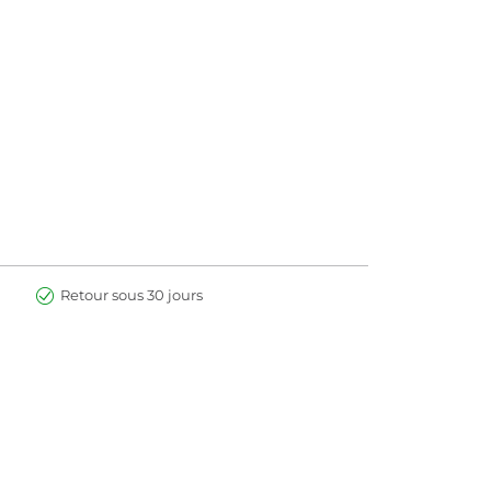
 LACTATE, CETYL PALMITATE, BEHENYL ALCOHOL,
 ACID, PALMITIC ACID, HYPERICUM PERFORATUM
Retour sous 30 jours
/CAPRIC TRIGLYCERIDE, AROMA [FRAGRANCE],
INALIS FLOWER EXTRACT, ARGININE, ASCORBYL
CT, ECHINACEA ANGUSTIFOLIA EXTRACT,
FLOWER EXTRACT [MATRICARIA], TOCOPHEROL,
 EUGENOL, HYDROGENATED PALM GLYCERIDES