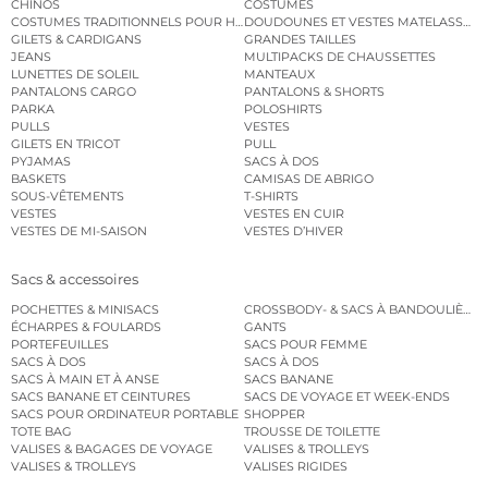
CHINOS
COSTUMES
COSTUMES TRADITIONNELS POUR HOMME
DOUDOUNES ET VESTES MATELASSÉES
GILETS & CARDIGANS
GRANDES TAILLES
JEANS
MULTIPACKS DE CHAUSSETTES
LUNETTES DE SOLEIL
MANTEAUX
PANTALONS CARGO
PANTALONS & SHORTS
PARKA
POLOSHIRTS
PULLS
VESTES
GILETS EN TRICOT
PULL
PYJAMAS
SACS À DOS
BASKETS
CAMISAS DE ABRIGO
SOUS-VÊTEMENTS
T-SHIRTS
VESTES
VESTES EN CUIR
VESTES DE MI-SAISON
VESTES D’HIVER
Sacs & accessoires
POCHETTES & MINISACS
CROSSBODY- & SACS À BANDOULIÈRE
ÉCHARPES & FOULARDS
GANTS
PORTEFEUILLES
SACS POUR FEMME
SACS À DOS
SACS À DOS
SACS À MAIN ET À ANSE
SACS BANANE
SACS BANANE ET CEINTURES
SACS DE VOYAGE ET WEEK-ENDS
SACS POUR ORDINATEUR PORTABLE
SHOPPER
TOTE BAG
TROUSSE DE TOILETTE
VALISES & BAGAGES DE VOYAGE
VALISES & TROLLEYS
VALISES & TROLLEYS
VALISES RIGIDES