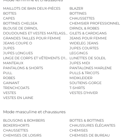
MAILLOTS DE BAIN DEUX-PIÈCES
BLAZER
BOTTES
BOTTINES
CAPES
CHAUSSETTES
BOTTINES CHELSEA
CHEMISIER PROFESSIONNEL
BLOUSE DE DIRNDL
DIRNDL & ROBES
DOUDOUNES ET VESTES MATELASSÉES
GILETS & CARDIGANS
GRANDES TAILLES POUR FEMME
JEANS POUR FEMME
JEANS COUPE O
WIDELEG JEANS
JUPES
JUPES COURTES
JUPES LONGUES
LEGGINGS
LINGE DE CORPS ET VÊTEMENTS D’INTÉRIEUR
LUNETTES DE SOLEIL
MANTEAUX
JUPES MIDI
PANTALONS & SHORTS
PANTALONES MARLENE
PULL
PULLS & TRICOTS
ROBES
MIDIKLEIDER
GAINANT
SOUTIENS-GORGE
TRENCHCOATS
T-SHIRTS
VESTES
VESTES D’HIVER
VESTES EN LAINE
Mode masculine et chaussures
BLOUSONS & BOMBERS
BOTTES & BOTTINES
BOXERSHORTS
CHAUSSURES ÉLÉGANTES
CHAUSSETTES
CHEMISES
CHEMISES DE LOISIRS
CHEMISES DE BUREAU