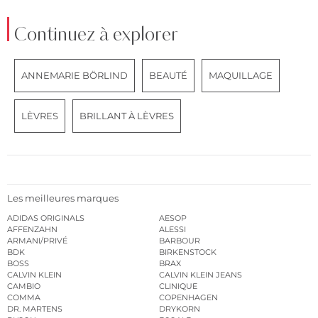
Continuez à explorer
ANNEMARIE BÖRLIND
BEAUTÉ
MAQUILLAGE
LÈVRES
BRILLANT À LÈVRES
Les meilleures marques
ADIDAS ORIGINALS
AESOP
AFFENZAHN
ALESSI
ARMANI/PRIVÉ
BARBOUR
BDK
BIRKENSTOCK
BOSS
BRAX
CALVIN KLEIN
CALVIN KLEIN JEANS
CAMBIO
CLINIQUE
COMMA
COPENHAGEN
DR. MARTENS
DRYKORN