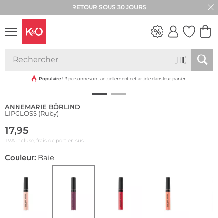
RETOUR SOUS 30 JOURS
Durable
LOOKS
WEDDING
VIBES
Populaire !
3 personnes ont actuellement cet article dans leur panier
ANNEMARIE BÖRLIND
LIPGLOSS (Ruby)
17,95
TVA incluse, frais de port en sus
Couleur:
Baie