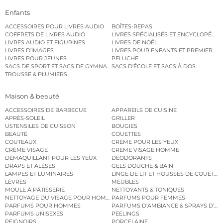
Enfants
ACCESSOIRES POUR LIVRES AUDIO
BOÎTES-REPAS
COFFRETS DE LIVRES AUDIO
LIVRES SPÉCIALISÉS ET ENCYCLOPÉDI
LIVRES AUDIO ET FIGURINES
LIVRES DE NOËL
LIVRES D’IMAGES
LIVRES POUR ENFANTS ET PREMIERS L
LIVRES POUR JEUNES
PELUCHE
SACS DE SPORT ET SACS DE GYMNASTIQUE
SACS D’ÉCOLE ET SACS À DOS
TROUSSE & PLUMIERS
Maison & beauté
ACCESSOIRES DE BARBECUE
APPAREILS DE CUISINE
APRÈS-SOLEIL
GRILLER
USTENSILES DE CUISSON
BOUGIES
BEAUTÉ
COUETTES
COUTEAUX
CRÈME POUR LES YEUX
CRÈME VISAGE
CRÈME VISAGE HOMME
DÉMAQUILLANT POUR LES YEUX
DÉODORANTS
DRAPS ET ALÈSES
GELS DOUCHE & BAIN
LAMPES ET LUMINAIRES
LINGE DE LIT ET HOUSSES DE COUETTE
LÈVRES
MEUBLES
MOULE À PÂTISSERIE
NETTOYANTS & TONIQUES
NETTOYAGE DU VISAGE POUR HOMMES
PARFUMS POUR FEMMES
PARFUMS POUR HOMMES
PARFUMS D’AMBIANCE & SPRAYS D’A
PARFUMS UNISEXES
PEELINGS
PEIGNOIRS
PORCELAINE