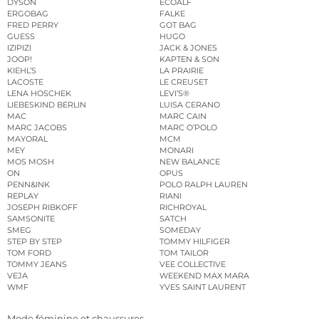
DYSON
ECOALF
ERGOBAG
FALKE
FRED PERRY
GOT BAG
GUESS
HUGO
IZIPIZI
JACK & JONES
JOOP!
KAPTEN & SON
KIEHL’S
LA PRAIRIE
LACOSTE
LE CREUSET
LENA HOSCHEK
LEVI’S®
LIEBESKIND BERLIN
LUISA CERANO
MAC
MARC CAIN
MARC JACOBS
MARC O’POLO
MAYORAL
MCM
MEY
MONARI
MOS MOSH
NEW BALANCE
ON
OPUS
PENN&INK
POLO RALPH LAUREN
REPLAY
RIANI
JOSEPH RIBKOFF
RICHROYAL
SAMSONITE
SATCH
SMEG
SOMEDAY
STEP BY STEP
TOMMY HILFIGER
TOM FORD
TOM TAILOR
TOMMY JEANS
VEE COLLECTIVE
VEJA
WEEKEND MAX MARA
WMF
YVES SAINT LAURENT
Mode féminine et chaussures