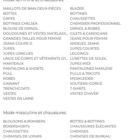
MAILLOTS DE BAIN DEUX-PIÈCES
BLAZER
BOTTES
BOTTINES
CAPES
CHAUSSETTES
BOTTINES CHELSEA
CHEMISIER PROFESSIONNEL
BLOUSE DE DIRNDL
DIRNDL & ROBES
DOUDOUNES ET VESTES MATELASSÉES
GILETS & CARDIGANS
GRANDES TAILLES POUR FEMME
JEANS POUR FEMME
JEANS COUPE O
WIDELEG JEANS
JUPES
JUPES COURTES
JUPES LONGUES
LEGGINGS
LINGE DE CORPS ET VÊTEMENTS D’INTÉRIEUR
LUNETTES DE SOLEIL
MANTEAUX
JUPES MIDI
PANTALONS & SHORTS
PANTALONES MARLENE
PULL
PULLS & TRICOTS
ROBES
MIDIKLEIDER
GAINANT
SOUTIENS-GORGE
TRENCHCOATS
T-SHIRTS
VESTES
VESTES D’HIVER
VESTES EN LAINE
Mode masculine et chaussures
BLOUSONS & BOMBERS
BOTTES & BOTTINES
BOXERSHORTS
CHAUSSURES ÉLÉGANTES
CHAUSSETTES
CHEMISES
CHEMISES DE LOISIRS
CHEMISES DE BUREAU