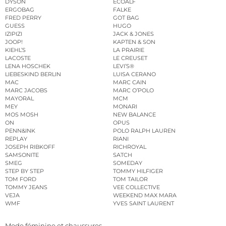
DYSON
ECOALF
ERGOBAG
FALKE
FRED PERRY
GOT BAG
GUESS
HUGO
IZIPIZI
JACK & JONES
JOOP!
KAPTEN & SON
KIEHL’S
LA PRAIRIE
LACOSTE
LE CREUSET
LENA HOSCHEK
LEVI’S®
LIEBESKIND BERLIN
LUISA CERANO
MAC
MARC CAIN
MARC JACOBS
MARC O’POLO
MAYORAL
MCM
MEY
MONARI
MOS MOSH
NEW BALANCE
ON
OPUS
PENN&INK
POLO RALPH LAUREN
REPLAY
RIANI
JOSEPH RIBKOFF
RICHROYAL
SAMSONITE
SATCH
SMEG
SOMEDAY
STEP BY STEP
TOMMY HILFIGER
TOM FORD
TOM TAILOR
TOMMY JEANS
VEE COLLECTIVE
VEJA
WEEKEND MAX MARA
WMF
YVES SAINT LAURENT
Mode féminine et chaussures