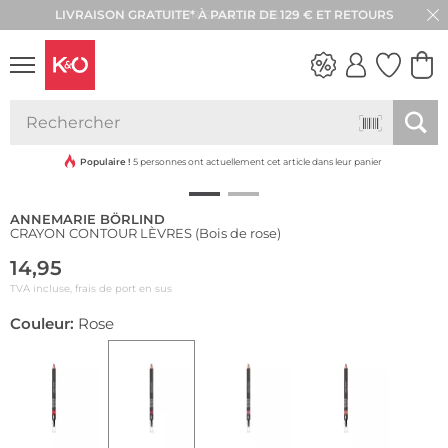
LIVRAISON GRATUITE* À PARTIR DE 129 € ET RETOURS
RETOUR SOUS 30 JOURS
Durable
LOOKS
WEDDING
VIBES
Populaire !
5 personnes ont actuellement cet article dans leur panier
ANNEMARIE BÖRLIND
CRAYON CONTOUR LÈVRES (Bois de rose)
14,95
TVA incluse, frais de port en sus
Couleur:
Rose