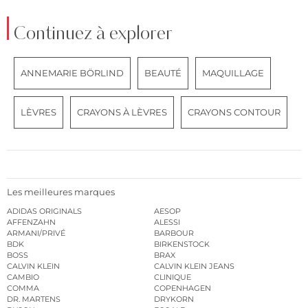
Continuez à explorer
ANNEMARIE BÖRLIND
BEAUTÉ
MAQUILLAGE
LÈVRES
CRAYONS À LÈVRES
CRAYONS CONTOUR
Les meilleures marques
ADIDAS ORIGINALS
AESOP
AFFENZAHN
ALESSI
ARMANI/PRIVÉ
BARBOUR
BDK
BIRKENSTOCK
BOSS
BRAX
CALVIN KLEIN
CALVIN KLEIN JEANS
CAMBIO
CLINIQUE
COMMA
COPENHAGEN
DR. MARTENS
DRYKORN