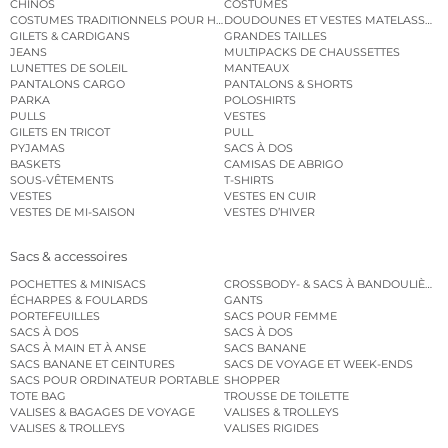
CHINOS
COSTUMES
COSTUMES TRADITIONNELS POUR HOMME
DOUDOUNES ET VESTES MATELASSÉES
GILETS & CARDIGANS
GRANDES TAILLES
JEANS
MULTIPACKS DE CHAUSSETTES
LUNETTES DE SOLEIL
MANTEAUX
PANTALONS CARGO
PANTALONS & SHORTS
PARKA
POLOSHIRTS
PULLS
VESTES
GILETS EN TRICOT
PULL
PYJAMAS
SACS À DOS
BASKETS
CAMISAS DE ABRIGO
SOUS-VÊTEMENTS
T-SHIRTS
VESTES
VESTES EN CUIR
VESTES DE MI-SAISON
VESTES D’HIVER
Sacs & accessoires
POCHETTES & MINISACS
CROSSBODY- & SACS À BANDOULIÈRE
ÉCHARPES & FOULARDS
GANTS
PORTEFEUILLES
SACS POUR FEMME
SACS À DOS
SACS À DOS
SACS À MAIN ET À ANSE
SACS BANANE
SACS BANANE ET CEINTURES
SACS DE VOYAGE ET WEEK-ENDS
SACS POUR ORDINATEUR PORTABLE
SHOPPER
TOTE BAG
TROUSSE DE TOILETTE
VALISES & BAGAGES DE VOYAGE
VALISES & TROLLEYS
VALISES & TROLLEYS
VALISES RIGIDES