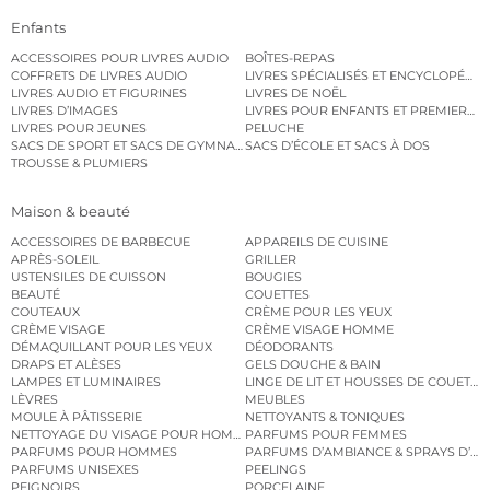
Enfants
ACCESSOIRES POUR LIVRES AUDIO
BOÎTES-REPAS
COFFRETS DE LIVRES AUDIO
LIVRES SPÉCIALISÉS ET ENCYCLOPÉDI
LIVRES AUDIO ET FIGURINES
LIVRES DE NOËL
LIVRES D’IMAGES
LIVRES POUR ENFANTS ET PREMIERS L
LIVRES POUR JEUNES
PELUCHE
SACS DE SPORT ET SACS DE GYMNASTIQUE
SACS D’ÉCOLE ET SACS À DOS
TROUSSE & PLUMIERS
Maison & beauté
ACCESSOIRES DE BARBECUE
APPAREILS DE CUISINE
APRÈS-SOLEIL
GRILLER
USTENSILES DE CUISSON
BOUGIES
BEAUTÉ
COUETTES
COUTEAUX
CRÈME POUR LES YEUX
CRÈME VISAGE
CRÈME VISAGE HOMME
DÉMAQUILLANT POUR LES YEUX
DÉODORANTS
DRAPS ET ALÈSES
GELS DOUCHE & BAIN
LAMPES ET LUMINAIRES
LINGE DE LIT ET HOUSSES DE COUETTE
LÈVRES
MEUBLES
MOULE À PÂTISSERIE
NETTOYANTS & TONIQUES
NETTOYAGE DU VISAGE POUR HOMMES
PARFUMS POUR FEMMES
PARFUMS POUR HOMMES
PARFUMS D’AMBIANCE & SPRAYS D’A
PARFUMS UNISEXES
PEELINGS
PEIGNOIRS
PORCELAINE