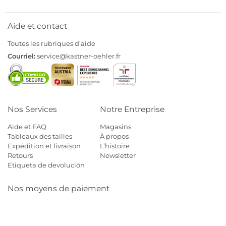
Aide et contact
Toutes les rubriques d’aide
Courriel:
service@kastner-oehler.fr
Nos Services
Notre Entreprise
Aide et FAQ
Magasins
Tableaux des tailles
À propos
Expédition et livraison
L’histoire
Retours
Newsletter
Etiqueta de devolución
Nos moyens de paiement
Mastercard
Visa
Diners
Cb
Applepay
Amazon
Payp