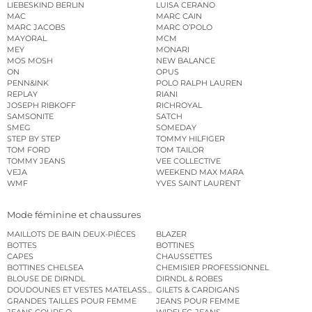
LIEBESKIND BERLIN
LUISA CERANO
MAC
MARC CAIN
MARC JACOBS
MARC O’POLO
MAYORAL
MCM
MEY
MONARI
MOS MOSH
NEW BALANCE
ON
OPUS
PENN&INK
POLO RALPH LAUREN
REPLAY
RIANI
JOSEPH RIBKOFF
RICHROYAL
SAMSONITE
SATCH
SMEG
SOMEDAY
STEP BY STEP
TOMMY HILFIGER
TOM FORD
TOM TAILOR
TOMMY JEANS
VEE COLLECTIVE
VEJA
WEEKEND MAX MARA
WMF
YVES SAINT LAURENT
Mode féminine et chaussures
MAILLOTS DE BAIN DEUX-PIÈCES
BLAZER
BOTTES
BOTTINES
CAPES
CHAUSSETTES
BOTTINES CHELSEA
CHEMISIER PROFESSIONNEL
BLOUSE DE DIRNDL
DIRNDL & ROBES
DOUDOUNES ET VESTES MATELASSÉES
GILETS & CARDIGANS
GRANDES TAILLES POUR FEMME
JEANS POUR FEMME
JEANS COUPE O
WIDELEG JEANS