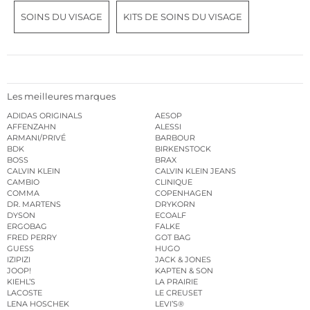
SOINS DU VISAGE
KITS DE SOINS DU VISAGE
Les meilleures marques
ADIDAS ORIGINALS
AESOP
AFFENZAHN
ALESSI
ARMANI/PRIVÉ
BARBOUR
BDK
BIRKENSTOCK
BOSS
BRAX
CALVIN KLEIN
CALVIN KLEIN JEANS
CAMBIO
CLINIQUE
COMMA
COPENHAGEN
DR. MARTENS
DRYKORN
DYSON
ECOALF
ERGOBAG
FALKE
FRED PERRY
GOT BAG
GUESS
HUGO
IZIPIZI
JACK & JONES
JOOP!
KAPTEN & SON
KIEHL’S
LA PRAIRIE
LACOSTE
LE CREUSET
LENA HOSCHEK
LEVI’S®