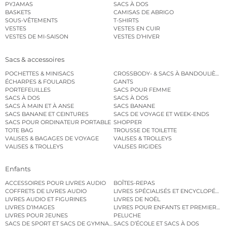
PYJAMAS
SACS À DOS
BASKETS
CAMISAS DE ABRIGO
SOUS-VÊTEMENTS
T-SHIRTS
VESTES
VESTES EN CUIR
VESTES DE MI-SAISON
VESTES D’HIVER
Sacs & accessoires
POCHETTES & MINISACS
CROSSBODY- & SACS À BANDOULIÈRE
ÉCHARPES & FOULARDS
GANTS
PORTEFEUILLES
SACS POUR FEMME
SACS À DOS
SACS À DOS
SACS À MAIN ET À ANSE
SACS BANANE
SACS BANANE ET CEINTURES
SACS DE VOYAGE ET WEEK-ENDS
SACS POUR ORDINATEUR PORTABLE
SHOPPER
TOTE BAG
TROUSSE DE TOILETTE
VALISES & BAGAGES DE VOYAGE
VALISES & TROLLEYS
VALISES & TROLLEYS
VALISES RIGIDES
Enfants
ACCESSOIRES POUR LIVRES AUDIO
BOÎTES-REPAS
COFFRETS DE LIVRES AUDIO
LIVRES SPÉCIALISÉS ET ENCYCLOPÉDI
LIVRES AUDIO ET FIGURINES
LIVRES DE NOËL
LIVRES D’IMAGES
LIVRES POUR ENFANTS ET PREMIERS L
LIVRES POUR JEUNES
PELUCHE
SACS DE SPORT ET SACS DE GYMNASTIQUE
SACS D’ÉCOLE ET SACS À DOS