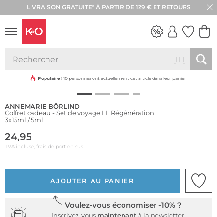
LIVRAISON GRATUITE* À PARTIR DE 129 € ET RETOURS
RETOUR SOUS 30 JOURS
Durable
LOOKS
WEDDING
VIBES
Populaire !
10 personnes ont actuellement cet article dans leur panier
ANNEMARIE BÖRLIND
Coffret cadeau - Set de voyage LL Régénération
3x15ml / 5ml
24,95
TVA incluse, frais de port en sus
AJOUTER AU PANIER
Voulez-vous économiser -10% ?
Inscrivez-vous
maintenant
à la newsletter.