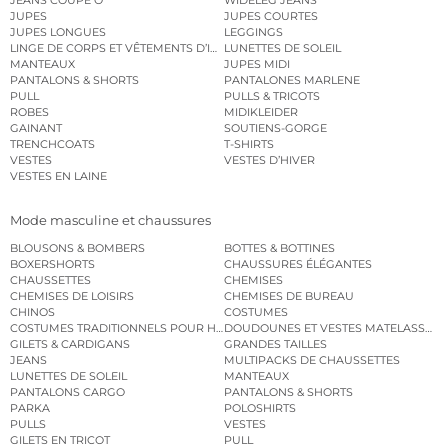
JUPES
JUPES COURTES
JUPES LONGUES
LEGGINGS
LINGE DE CORPS ET VÊTEMENTS D’INTÉRIEUR
LUNETTES DE SOLEIL
MANTEAUX
JUPES MIDI
PANTALONS & SHORTS
PANTALONES MARLENE
PULL
PULLS & TRICOTS
ROBES
MIDIKLEIDER
GAINANT
SOUTIENS-GORGE
TRENCHCOATS
T-SHIRTS
VESTES
VESTES D’HIVER
VESTES EN LAINE
Mode masculine et chaussures
BLOUSONS & BOMBERS
BOTTES & BOTTINES
BOXERSHORTS
CHAUSSURES ÉLÉGANTES
CHAUSSETTES
CHEMISES
CHEMISES DE LOISIRS
CHEMISES DE BUREAU
CHINOS
COSTUMES
COSTUMES TRADITIONNELS POUR HOMME
DOUDOUNES ET VESTES MATELASSÉES
GILETS & CARDIGANS
GRANDES TAILLES
JEANS
MULTIPACKS DE CHAUSSETTES
LUNETTES DE SOLEIL
MANTEAUX
PANTALONS CARGO
PANTALONS & SHORTS
PARKA
POLOSHIRTS
PULLS
VESTES
GILETS EN TRICOT
PULL