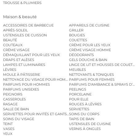
TROUSSE & PLUMIERS
Maison & beauté
ACCESSOIRES DE BARBECUE
APPAREILS DE CUISINE
APRÈS-SOLEIL
GRILLER
USTENSILES DE CUISSON
BOUGIES
BEAUTÉ
COUETTES
COUTEAUX
CRÈME POUR LES YEUX
CRÈME VISAGE
CRÈME VISAGE HOMME
DÉMAQUILLANT POUR LES YEUX
DÉODORANTS
DRAPS ET ALÈSES
GELS DOUCHE & BAIN
LAMPES ET LUMINAIRES
LINGE DE LIT ET HOUSSES DE COUETTE
LÈVRES
MEUBLES
MOULE À PÂTISSERIE
NETTOYANTS & TONIQUES
NETTOYAGE DU VISAGE POUR HOMMES
PARFUMS POUR FEMMES
PARFUMS POUR HOMMES
PARFUMS D’AMBIANCE & SPRAYS D’A
PARFUMS UNISEXES
PEELINGS
PEIGNOIRS
PORCELAINE
CASSEROLES
POUR ELLE
RASAGE
ROUGES À LÈVRES
SALLE DE BAIN
SERVIETTES
SERVIETTES POUR INVITÉS ET GANTS DE TOILETTE
SOINS DU CORPS
SOINS DU VISAGE
TAPIS DE BAIN
TEINT
USTENSILES DE CUISINE
VASES
VERNIS À ONGLES
YEUX