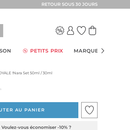
RETOUR SOUS 30 JOURS
ISON
PETITS PRIX
MARQUES
OYALE !Nara Set 50ml / 30ml
us
UTER AU PANIER
Voulez-vous économiser -10% ?