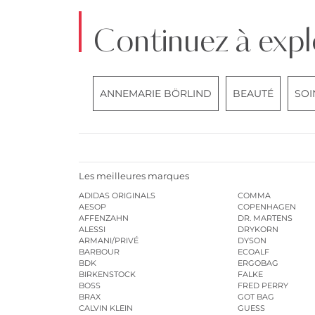
Continuez à expl
ANNEMARIE BÖRLIND
BEAUTÉ
SOI
Les meilleures marques
ADIDAS ORIGINALS
COMMA
AESOP
COPENHAGEN
AFFENZAHN
DR. MARTENS
ALESSI
DRYKORN
ARMANI/PRIVÉ
DYSON
BARBOUR
ECOALF
BDK
ERGOBAG
BIRKENSTOCK
FALKE
BOSS
FRED PERRY
BRAX
GOT BAG
CALVIN KLEIN
GUESS