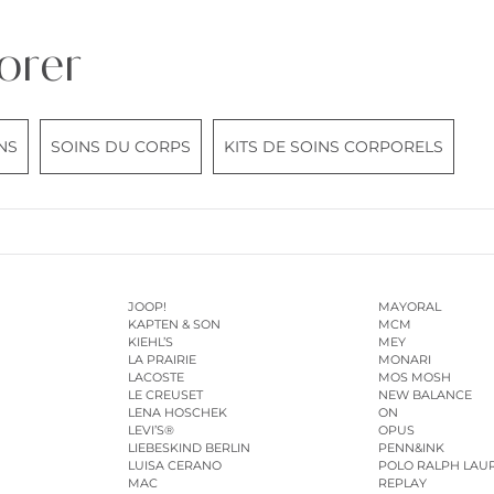
orer
NS
SOINS DU CORPS
KITS DE SOINS CORPORELS
JOOP!
MAYORAL
KAPTEN & SON
MCM
KIEHL’S
MEY
LA PRAIRIE
MONARI
LACOSTE
MOS MOSH
LE CREUSET
NEW BALANCE
LENA HOSCHEK
ON
LEVI’S®
OPUS
LIEBESKIND BERLIN
PENN&INK
LUISA CERANO
POLO RALPH LAU
MAC
REPLAY