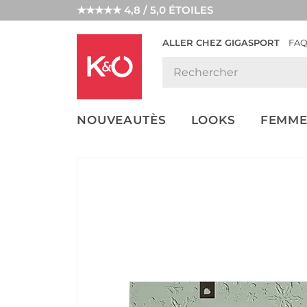
★★★★★ 4,8 / 5,0 ÉTOILES
ALLER CHEZ GIGASPORT
FA
NOS
LOOKS
WEDDING
ENDANCES
VIBES
NOUVEAUTÈS
LOOKS
FEMME