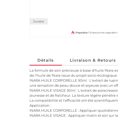
Durable
Populaire !
10 personnes regardent 
Détails
Livraison & Retours
La formule de soin précieuse à base d'huile !Nara exc
de l'huile de !Nara issue du projet socio-écologiqu
!NARA HUILE CORPORELLE 50ml : L'extrait de lupin bl
une sensation de peau douce et soyeuse avec un ef
!NARA HUILE VISAGE 30ml : L'extrait de paracresson 
jeunesse et de fraîcheur. La texture légère pénètre
La compatibilité et l'efficacité ont été scientifiq
Application :
!NARA HUILE CORPORELLE : Appliquer quotidienneme
!NARA HUILE VISAGE : Appliquer matin et soir sur la