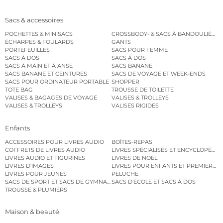
Sacs & accessoires
POCHETTES & MINISACS
CROSSBODY- & SACS À BANDOULIÈRE
ÉCHARPES & FOULARDS
GANTS
PORTEFEUILLES
SACS POUR FEMME
SACS À DOS
SACS À DOS
SACS À MAIN ET À ANSE
SACS BANANE
SACS BANANE ET CEINTURES
SACS DE VOYAGE ET WEEK-ENDS
SACS POUR ORDINATEUR PORTABLE
SHOPPER
TOTE BAG
TROUSSE DE TOILETTE
VALISES & BAGAGES DE VOYAGE
VALISES & TROLLEYS
VALISES & TROLLEYS
VALISES RIGIDES
Enfants
ACCESSOIRES POUR LIVRES AUDIO
BOÎTES-REPAS
COFFRETS DE LIVRES AUDIO
LIVRES SPÉCIALISÉS ET ENCYCLOPÉDI
LIVRES AUDIO ET FIGURINES
LIVRES DE NOËL
LIVRES D’IMAGES
LIVRES POUR ENFANTS ET PREMIERS L
LIVRES POUR JEUNES
PELUCHE
SACS DE SPORT ET SACS DE GYMNASTIQUE
SACS D’ÉCOLE ET SACS À DOS
TROUSSE & PLUMIERS
Maison & beauté