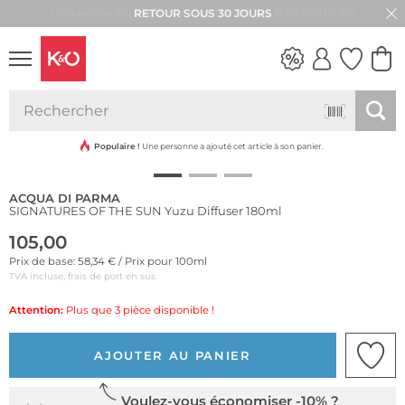
RETOUR SOUS 30 JOURS
LOOKS
WEDDING
VIBES
Populaire !
Une personne a ajouté cet article à son panier.
ACQUA DI PARMA
SIGNATURES OF THE SUN Yuzu Diffuser 180ml
105,00
Prix de base: 58,34 € / Prix pour 100ml
TVA incluse, frais de port en sus
Attention:
Plus que 3 pièce disponible !
AJOUTER AU PANIER
Voulez-vous économiser -10% ?