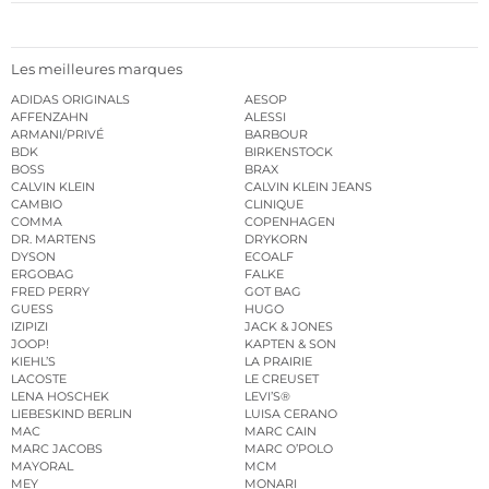
Les meilleures marques
ADIDAS ORIGINALS
AESOP
AFFENZAHN
ALESSI
ARMANI/PRIVÉ
BARBOUR
BDK
BIRKENSTOCK
BOSS
BRAX
CALVIN KLEIN
CALVIN KLEIN JEANS
CAMBIO
CLINIQUE
COMMA
COPENHAGEN
DR. MARTENS
DRYKORN
DYSON
ECOALF
ERGOBAG
FALKE
FRED PERRY
GOT BAG
GUESS
HUGO
IZIPIZI
JACK & JONES
JOOP!
KAPTEN & SON
KIEHL’S
LA PRAIRIE
LACOSTE
LE CREUSET
LENA HOSCHEK
LEVI’S®
LIEBESKIND BERLIN
LUISA CERANO
MAC
MARC CAIN
MARC JACOBS
MARC O’POLO
MAYORAL
MCM
MEY
MONARI