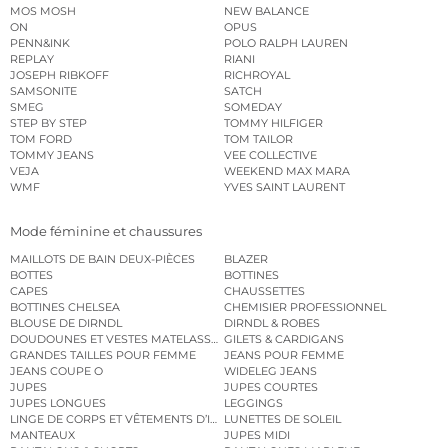
MOS MOSH
NEW BALANCE
ON
OPUS
PENN&INK
POLO RALPH LAUREN
REPLAY
RIANI
JOSEPH RIBKOFF
RICHROYAL
SAMSONITE
SATCH
SMEG
SOMEDAY
STEP BY STEP
TOMMY HILFIGER
TOM FORD
TOM TAILOR
TOMMY JEANS
VEE COLLECTIVE
VEJA
WEEKEND MAX MARA
WMF
YVES SAINT LAURENT
Mode féminine et chaussures
MAILLOTS DE BAIN DEUX-PIÈCES
BLAZER
BOTTES
BOTTINES
CAPES
CHAUSSETTES
BOTTINES CHELSEA
CHEMISIER PROFESSIONNEL
BLOUSE DE DIRNDL
DIRNDL & ROBES
DOUDOUNES ET VESTES MATELASSÉES
GILETS & CARDIGANS
GRANDES TAILLES POUR FEMME
JEANS POUR FEMME
JEANS COUPE O
WIDELEG JEANS
JUPES
JUPES COURTES
JUPES LONGUES
LEGGINGS
LINGE DE CORPS ET VÊTEMENTS D’INTÉRIEUR
LUNETTES DE SOLEIL
MANTEAUX
JUPES MIDI