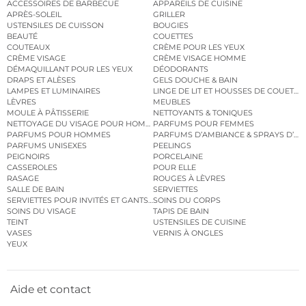
ACCESSOIRES DE BARBECUE
APPAREILS DE CUISINE
APRÈS-SOLEIL
GRILLER
USTENSILES DE CUISSON
BOUGIES
BEAUTÉ
COUETTES
COUTEAUX
CRÈME POUR LES YEUX
CRÈME VISAGE
CRÈME VISAGE HOMME
DÉMAQUILLANT POUR LES YEUX
DÉODORANTS
DRAPS ET ALÈSES
GELS DOUCHE & BAIN
LAMPES ET LUMINAIRES
LINGE DE LIT ET HOUSSES DE COUETTE
LÈVRES
MEUBLES
MOULE À PÂTISSERIE
NETTOYANTS & TONIQUES
NETTOYAGE DU VISAGE POUR HOMMES
PARFUMS POUR FEMMES
PARFUMS POUR HOMMES
PARFUMS D’AMBIANCE & SPRAYS D’A
PARFUMS UNISEXES
PEELINGS
PEIGNOIRS
PORCELAINE
CASSEROLES
POUR ELLE
RASAGE
ROUGES À LÈVRES
SALLE DE BAIN
SERVIETTES
SERVIETTES POUR INVITÉS ET GANTS DE TOILETTE
SOINS DU CORPS
SOINS DU VISAGE
TAPIS DE BAIN
TEINT
USTENSILES DE CUISINE
VASES
VERNIS À ONGLES
YEUX
Aide et contact