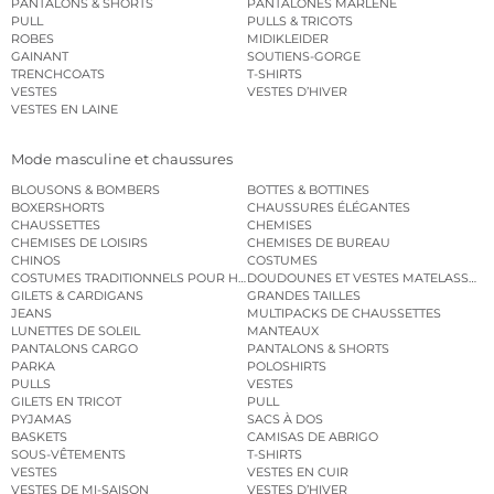
PANTALONS & SHORTS
PANTALONES MARLENE
PULL
PULLS & TRICOTS
ROBES
MIDIKLEIDER
GAINANT
SOUTIENS-GORGE
TRENCHCOATS
T-SHIRTS
VESTES
VESTES D’HIVER
VESTES EN LAINE
Mode masculine et chaussures
BLOUSONS & BOMBERS
BOTTES & BOTTINES
BOXERSHORTS
CHAUSSURES ÉLÉGANTES
CHAUSSETTES
CHEMISES
CHEMISES DE LOISIRS
CHEMISES DE BUREAU
CHINOS
COSTUMES
COSTUMES TRADITIONNELS POUR HOMME
DOUDOUNES ET VESTES MATELASSÉES
GILETS & CARDIGANS
GRANDES TAILLES
JEANS
MULTIPACKS DE CHAUSSETTES
LUNETTES DE SOLEIL
MANTEAUX
PANTALONS CARGO
PANTALONS & SHORTS
PARKA
POLOSHIRTS
PULLS
VESTES
GILETS EN TRICOT
PULL
PYJAMAS
SACS À DOS
BASKETS
CAMISAS DE ABRIGO
SOUS-VÊTEMENTS
T-SHIRTS
VESTES
VESTES EN CUIR
VESTES DE MI-SAISON
VESTES D’HIVER