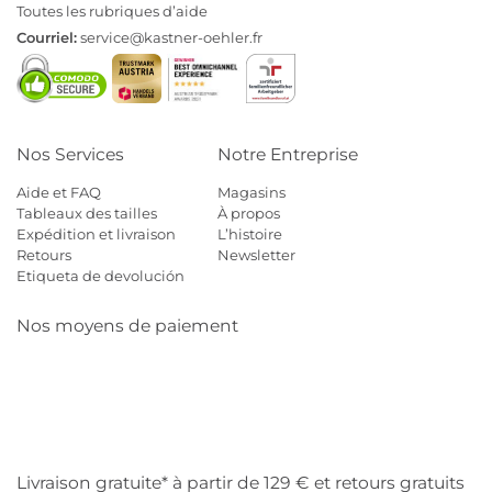
Toutes les rubriques d’aide
Courriel:
service@kastner-oehler.fr
Nos Services
Notre Entreprise
Aide et FAQ
Magasins
Tableaux des tailles
À propos
Expédition et livraison
L’histoire
Retours
Newsletter
Etiqueta de devolución
Nos moyens de paiement
Mastercard
Visa
Diners
Cb
Applepay
Amazon
Payp
Klarna
Livraison gratuite* à partir de 129 € et retours gratuits