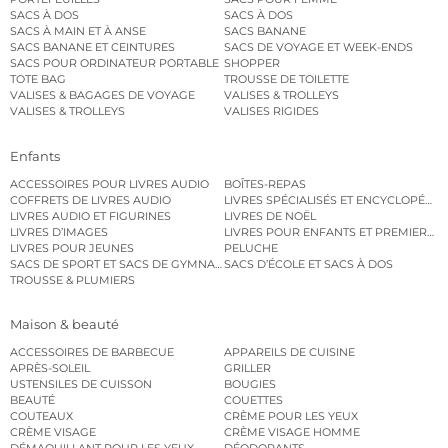
SACS À DOS
SACS À DOS
SACS À MAIN ET À ANSE
SACS BANANE
SACS BANANE ET CEINTURES
SACS DE VOYAGE ET WEEK-ENDS
SACS POUR ORDINATEUR PORTABLE
SHOPPER
TOTE BAG
TROUSSE DE TOILETTE
VALISES & BAGAGES DE VOYAGE
VALISES & TROLLEYS
VALISES & TROLLEYS
VALISES RIGIDES
Enfants
ACCESSOIRES POUR LIVRES AUDIO
BOÎTES-REPAS
COFFRETS DE LIVRES AUDIO
LIVRES SPÉCIALISÉS ET ENCYCLOPÉDI
LIVRES AUDIO ET FIGURINES
LIVRES DE NOËL
LIVRES D’IMAGES
LIVRES POUR ENFANTS ET PREMIERS L
LIVRES POUR JEUNES
PELUCHE
SACS DE SPORT ET SACS DE GYMNASTIQUE
SACS D’ÉCOLE ET SACS À DOS
TROUSSE & PLUMIERS
Maison & beauté
ACCESSOIRES DE BARBECUE
APPAREILS DE CUISINE
APRÈS-SOLEIL
GRILLER
USTENSILES DE CUISSON
BOUGIES
BEAUTÉ
COUETTES
COUTEAUX
CRÈME POUR LES YEUX
CRÈME VISAGE
CRÈME VISAGE HOMME