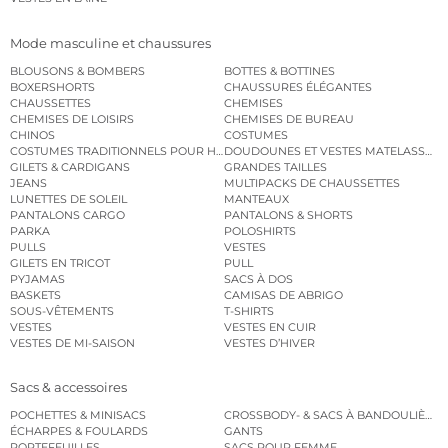
Mode masculine et chaussures
BLOUSONS & BOMBERS
BOTTES & BOTTINES
BOXERSHORTS
CHAUSSURES ÉLÉGANTES
CHAUSSETTES
CHEMISES
CHEMISES DE LOISIRS
CHEMISES DE BUREAU
CHINOS
COSTUMES
COSTUMES TRADITIONNELS POUR HOMME
DOUDOUNES ET VESTES MATELASSÉES
GILETS & CARDIGANS
GRANDES TAILLES
JEANS
MULTIPACKS DE CHAUSSETTES
LUNETTES DE SOLEIL
MANTEAUX
PANTALONS CARGO
PANTALONS & SHORTS
PARKA
POLOSHIRTS
PULLS
VESTES
GILETS EN TRICOT
PULL
PYJAMAS
SACS À DOS
BASKETS
CAMISAS DE ABRIGO
SOUS-VÊTEMENTS
T-SHIRTS
VESTES
VESTES EN CUIR
VESTES DE MI-SAISON
VESTES D’HIVER
Sacs & accessoires
POCHETTES & MINISACS
CROSSBODY- & SACS À BANDOULIÈRE
ÉCHARPES & FOULARDS
GANTS
PORTEFEUILLES
SACS POUR FEMME