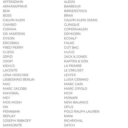
AFFENZAHN
ALESSI
ARMANI/PRIVÉ
BARBOUR
BDK
BIRKENSTOCK
BOSS
BRAX
CALVIN KLEIN
CALVIN KLEIN JEANS
CAMBIO
CLINIQUE
COMMA
COPENHAGEN
DR. MARTENS
DRYKORN
DYSON
ECOALF
ERGOBAG
FALKE
FRED PERRY
GOT BAG
GUESS
HUGO
IZIPIZI
JACK & JONES
JOOP!
KAPTEN & SON
KIEHL’S
LA PRAIRIE
LACOSTE
LE CREUSET
LENA HOSCHEK
LEVI’S®
LIEBESKIND BERLIN
LUISA CERANO
MAC
MARC CAIN
MARC JACOBS
MARC O’POLO
MAYORAL
MCM
MEY
MONARI
MOS MOSH
NEW BALANCE
ON
OPUS
PENN&INK
POLO RALPH LAUREN
REPLAY
RIANI
JOSEPH RIBKOFF
RICHROYAL
SAMSONITE
SATCH