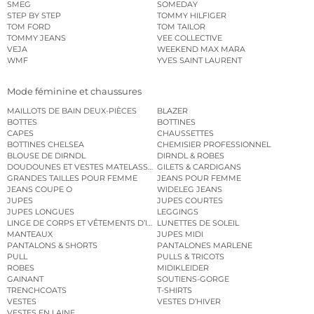
SMEG
SOMEDAY
STEP BY STEP
TOMMY HILFIGER
TOM FORD
TOM TAILOR
TOMMY JEANS
VEE COLLECTIVE
VEJA
WEEKEND MAX MARA
WMF
YVES SAINT LAURENT
Mode féminine et chaussures
MAILLOTS DE BAIN DEUX-PIÈCES
BLAZER
BOTTES
BOTTINES
CAPES
CHAUSSETTES
BOTTINES CHELSEA
CHEMISIER PROFESSIONNEL
BLOUSE DE DIRNDL
DIRNDL & ROBES
DOUDOUNES ET VESTES MATELASSÉES
GILETS & CARDIGANS
GRANDES TAILLES POUR FEMME
JEANS POUR FEMME
JEANS COUPE O
WIDELEG JEANS
JUPES
JUPES COURTES
JUPES LONGUES
LEGGINGS
LINGE DE CORPS ET VÊTEMENTS D’INTÉRIEUR
LUNETTES DE SOLEIL
MANTEAUX
JUPES MIDI
PANTALONS & SHORTS
PANTALONES MARLENE
PULL
PULLS & TRICOTS
ROBES
MIDIKLEIDER
GAINANT
SOUTIENS-GORGE
TRENCHCOATS
T-SHIRTS
VESTES
VESTES D’HIVER
VESTES EN LAINE