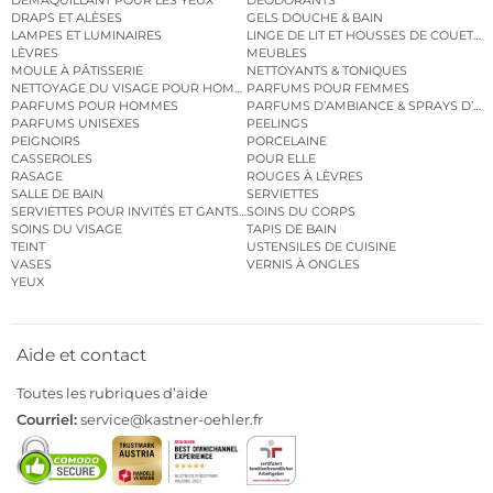
DÉMAQUILLANT POUR LES YEUX
DÉODORANTS
DRAPS ET ALÈSES
GELS DOUCHE & BAIN
LAMPES ET LUMINAIRES
LINGE DE LIT ET HOUSSES DE COUETTE
LÈVRES
MEUBLES
MOULE À PÂTISSERIE
NETTOYANTS & TONIQUES
NETTOYAGE DU VISAGE POUR HOMMES
PARFUMS POUR FEMMES
PARFUMS POUR HOMMES
PARFUMS D’AMBIANCE & SPRAYS D’A
PARFUMS UNISEXES
PEELINGS
PEIGNOIRS
PORCELAINE
CASSEROLES
POUR ELLE
RASAGE
ROUGES À LÈVRES
SALLE DE BAIN
SERVIETTES
SERVIETTES POUR INVITÉS ET GANTS DE TOILETTE
SOINS DU CORPS
SOINS DU VISAGE
TAPIS DE BAIN
TEINT
USTENSILES DE CUISINE
VASES
VERNIS À ONGLES
YEUX
Aide et contact
Toutes les rubriques d’aide
Courriel:
service@kastner-oehler.fr