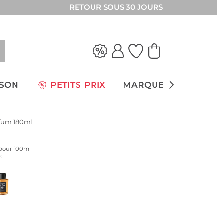
RETOUR SOUS 30 JOURS
ISON
PETITS PRIX
MARQUES
rfum 180ml
x pour 100ml
us