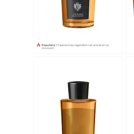
Populaire !
11 personnes regardent cet article en ce
moment