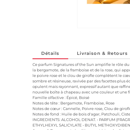
Détails
Livraison & Retours
Ce parfum Signatures of the Sun amplifie le rôle d
la bergamote, de la framboise et de la rose, qui ap
le poivre rose et le clou de girofle complètent le cœ
sombre et résineuse, ravivée par des facettes plus éc
opulent mais rayonnant, expressif autant que raffin
nouvelle boîte à chapeau avec une couleur et une fin
Famille olfactive : Épicé, Boisé
Notes de tête : Bergamote, Framboise, Rose
Notes de cœur : Cannelle, Poivre rose, Clou de girofl
Notes de fond : Huile de bois d'agar, Patchouli, Ci
INGREDIENTS: ALCOHOL DENAT. • PARFUM (FRA
ETHYLHEXYL SALICYLATE • BUTYL METHOXYDIBENZ