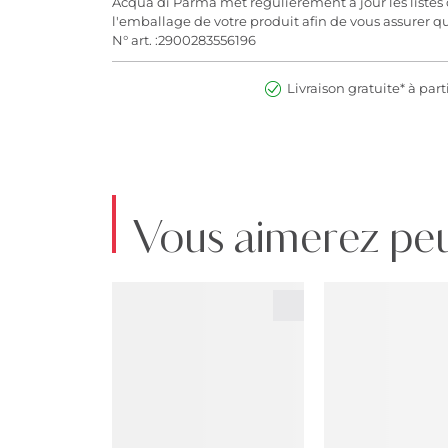
Acqua di Parma met régulièrement à jour les listes d'
l'emballage de votre produit afin de vous assurer q
N° art. :2900283556196
Livraison gratuite* à part
Vous aimerez peu