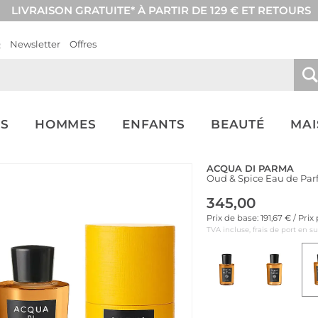
LIVRAISON GRATUITE* À PARTIR DE 129 € ET RETOURS
Q
Newsletter
Offres
S
HOMMES
ENFANTS
BEAUTÉ
MA
ACQUA DI PARMA
Oud & Spice Eau de Pa
345,00
Prix de base: 191,67 € / Pri
TVA incluse, frais de port en s