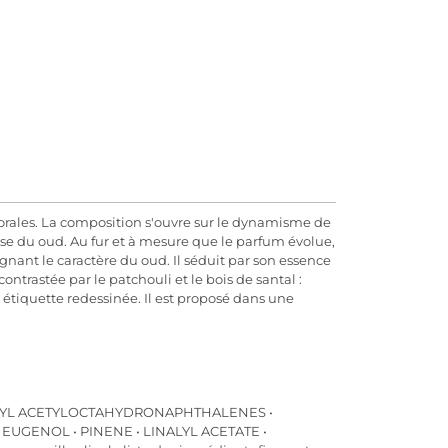
orales. La composition s'ouvre sur le dynamisme de
nse du oud. Au fur et à mesure que le parfum évolue,
lignant le caractère du oud. Il séduit par son essence
ntrastée par le patchouli et le bois de santal :
 étiquette redessinée. Il est proposé dans une
THYL ACETYLOCTAHYDRONAPHTHALENES •
UGENOL • PINENE • LINALYL ACETATE •