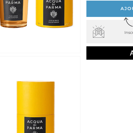
AJO
Insc