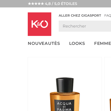
★★★★★ 4,8 / 5,0 ÉTOILES
ALLER CHEZ GIGASPORT
FA
NOS
LOOKS
WEDDING
ENDANCES
VIBES
NOUVEAUTÈS
LOOKS
FEMME