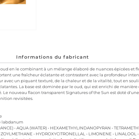
Informations du fabricant
u oud en le combinant à un mélange élaboré de nuances épicées et fl
portent une fraîcheur éclatante et contrastent avec la profondeur inte
ur avec un piquant texturé, de la chaleur et de la vitalité, tout en sou
latantes. La base est dominée par le oud, qui est enrichi de manière co
é. Le nouveau flacon transparent Signatures of the Sun est doté d'une
ition revisitées.
e
ste labdanum
GRANCE) • AQUA (WATER) • HEXAMETHYLINDANOPYRAN • TETRAME
OYLMETHANE • HYDROXYCITRONELLAL • LIMONENE • LINALOOL • E