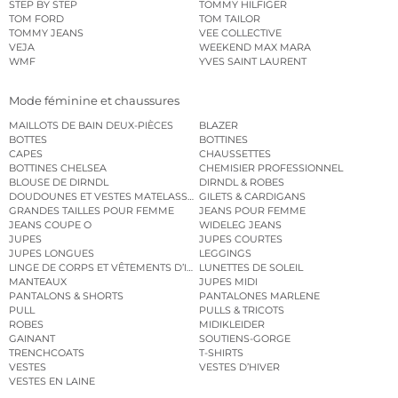
STEP BY STEP
TOMMY HILFIGER
TOM FORD
TOM TAILOR
TOMMY JEANS
VEE COLLECTIVE
VEJA
WEEKEND MAX MARA
WMF
YVES SAINT LAURENT
Mode féminine et chaussures
MAILLOTS DE BAIN DEUX-PIÈCES
BLAZER
BOTTES
BOTTINES
CAPES
CHAUSSETTES
BOTTINES CHELSEA
CHEMISIER PROFESSIONNEL
BLOUSE DE DIRNDL
DIRNDL & ROBES
DOUDOUNES ET VESTES MATELASSÉES
GILETS & CARDIGANS
GRANDES TAILLES POUR FEMME
JEANS POUR FEMME
JEANS COUPE O
WIDELEG JEANS
JUPES
JUPES COURTES
JUPES LONGUES
LEGGINGS
LINGE DE CORPS ET VÊTEMENTS D’INTÉRIEUR
LUNETTES DE SOLEIL
MANTEAUX
JUPES MIDI
PANTALONS & SHORTS
PANTALONES MARLENE
PULL
PULLS & TRICOTS
ROBES
MIDIKLEIDER
GAINANT
SOUTIENS-GORGE
TRENCHCOATS
T-SHIRTS
VESTES
VESTES D’HIVER
VESTES EN LAINE