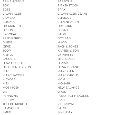
ARMANI/PRIVÉ
BARBOUR
BDK
BIRKENSTOCK
BOSS
BRAX
CALVIN KLEIN
CALVIN KLEIN JEANS
CAMBIO
CLINIQUE
COMMA
COPENHAGEN
DR. MARTENS
DRYKORN
DYSON
ECOALF
ERGOBAG
FALKE
FRED PERRY
GOT BAG
GUESS
HUGO
IZIPIZI
JACK & JONES
JOOP!
KAPTEN & SON
KIEHL’S
LA PRAIRIE
LACOSTE
LE CREUSET
LENA HOSCHEK
LEVI’S®
LIEBESKIND BERLIN
LUISA CERANO
MAC
MARC CAIN
MARC JACOBS
MARC O’POLO
MAYORAL
MCM
MEY
MONARI
MOS MOSH
NEW BALANCE
ON
OPUS
PENN&INK
POLO RALPH LAUREN
REPLAY
RIANI
JOSEPH RIBKOFF
RICHROYAL
SAMSONITE
SATCH
SMEG
SOMEDAY