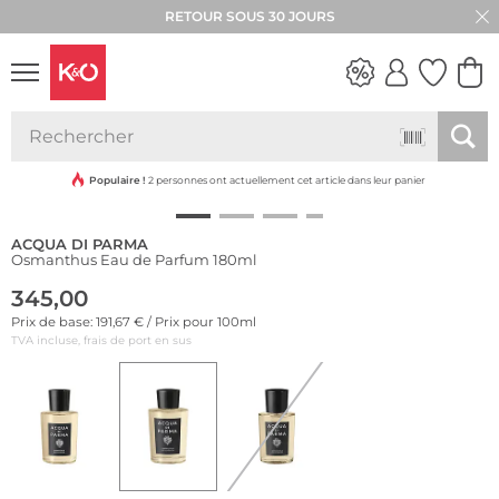
RETOUR SOUS 30 JOURS
LOOKS
WEDDING
VIBES
Populaire !
2 personnes ont actuellement cet article dans leur panier
ACQUA DI PARMA
Osmanthus Eau de Parfum 180ml
345,00
Prix de base: 191,67 € / Prix pour 100ml
TVA incluse, frais de port en sus