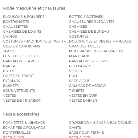
Mode masculine et chaussures
BLOUSONS & BOMBERS
BOTTES & BOTTINES
BOXERSHORTS
CHAUSSURES ÉLÉGANTES
CHAUSSETTES
CHEMISES
CHEMISES DE LOISIRS
CHEMISES DE BUREAU
CHINOS
COSTUMES
COSTUMES TRADITIONNELS POUR HOMME
DOUDOUNES ET VESTES MATELASSÉES
GILETS & CARDIGANS
GRANDES TAILLES
JEANS
MULTIPACKS DE CHAUSSETTES
LUNETTES DE SOLEIL
MANTEAUX
PANTALONS CARGO
PANTALONS & SHORTS
PARKA
POLOSHIRTS
PULLS
VESTES
GILETS EN TRICOT
PULL
PYJAMAS
SACS À DOS
BASKETS
CAMISAS DE ABRIGO
SOUS-VÊTEMENTS
T-SHIRTS
VESTES
VESTES EN CUIR
VESTES DE MI-SAISON
VESTES D’HIVER
Sacs & accessoires
POCHETTES & MINISACS
CROSSBODY- & SACS À BANDOULIÈRE
ÉCHARPES & FOULARDS
GANTS
PORTEFEUILLES
SACS POUR FEMME
SACS À DOS
SACS À DOS