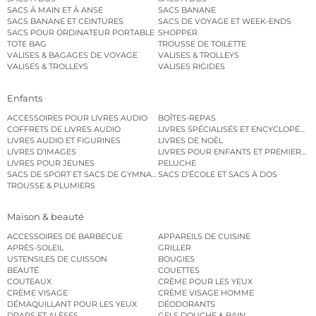
SACS À MAIN ET À ANSE
SACS BANANE
SACS BANANE ET CEINTURES
SACS DE VOYAGE ET WEEK-ENDS
SACS POUR ORDINATEUR PORTABLE
SHOPPER
TOTE BAG
TROUSSE DE TOILETTE
VALISES & BAGAGES DE VOYAGE
VALISES & TROLLEYS
VALISES & TROLLEYS
VALISES RIGIDES
Enfants
ACCESSOIRES POUR LIVRES AUDIO
BOÎTES-REPAS
COFFRETS DE LIVRES AUDIO
LIVRES SPÉCIALISÉS ET ENCYCLOPÉDI
LIVRES AUDIO ET FIGURINES
LIVRES DE NOËL
LIVRES D’IMAGES
LIVRES POUR ENFANTS ET PREMIERS L
LIVRES POUR JEUNES
PELUCHE
SACS DE SPORT ET SACS DE GYMNASTIQUE
SACS D’ÉCOLE ET SACS À DOS
TROUSSE & PLUMIERS
Maison & beauté
ACCESSOIRES DE BARBECUE
APPAREILS DE CUISINE
APRÈS-SOLEIL
GRILLER
USTENSILES DE CUISSON
BOUGIES
BEAUTÉ
COUETTES
COUTEAUX
CRÈME POUR LES YEUX
CRÈME VISAGE
CRÈME VISAGE HOMME
DÉMAQUILLANT POUR LES YEUX
DÉODORANTS
DRAPS ET ALÈSES
GELS DOUCHE & BAIN