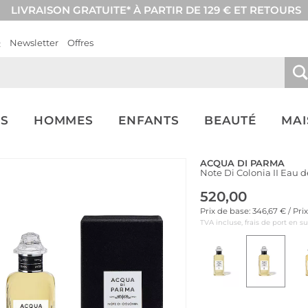
LIVRAISON GRATUITE* À PARTIR DE 129 € ET RETOURS
Q
Newsletter
Offres
S
HOMMES
ENFANTS
BEAUTÉ
MA
ACQUA DI PARMA
Note Di Colonia II Eau 
520,00
Prix de base: 346,67 € / Pr
TVA incluse, frais de port en s