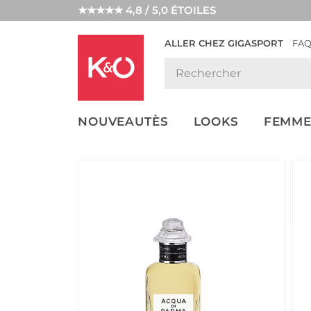
★★★★★ 4,8 / 5,0 ÉTOILES
ALLER CHEZ GIGASPORT
FA
NOS
LOOKS
WEDDING
ENDANCES
VIBES
NOUVEAUTÈS
LOOKS
FEMME