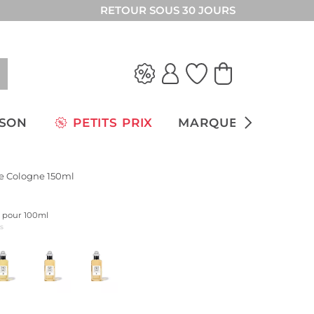
RETOUR SOUS 30 JOURS
ISON
PETITS PRIX
MARQUES
de Cologne 150ml
ix pour 100ml
us