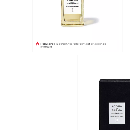
Populaire !
15 personnes regardent cet article en ce
moment