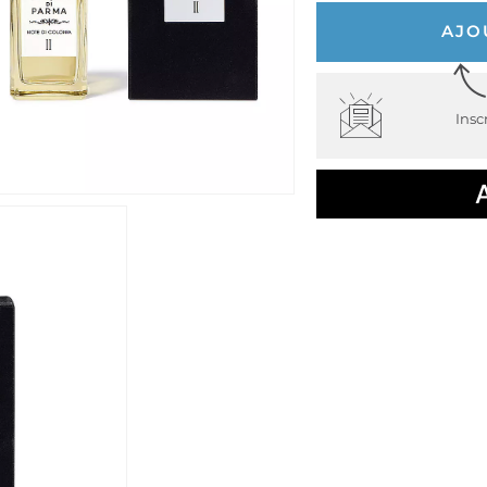
AJO
Insc