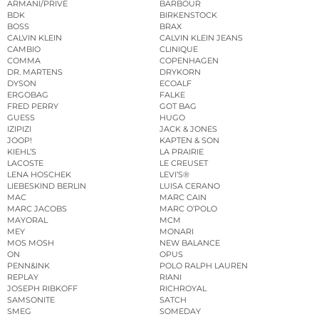
ARMANI/PRIVÉ
BARBOUR
BDK
BIRKENSTOCK
BOSS
BRAX
CALVIN KLEIN
CALVIN KLEIN JEANS
CAMBIO
CLINIQUE
COMMA
COPENHAGEN
DR. MARTENS
DRYKORN
DYSON
ECOALF
ERGOBAG
FALKE
FRED PERRY
GOT BAG
GUESS
HUGO
IZIPIZI
JACK & JONES
JOOP!
KAPTEN & SON
KIEHL’S
LA PRAIRIE
LACOSTE
LE CREUSET
LENA HOSCHEK
LEVI’S®
LIEBESKIND BERLIN
LUISA CERANO
MAC
MARC CAIN
MARC JACOBS
MARC O’POLO
MAYORAL
MCM
MEY
MONARI
MOS MOSH
NEW BALANCE
ON
OPUS
PENN&INK
POLO RALPH LAUREN
REPLAY
RIANI
JOSEPH RIBKOFF
RICHROYAL
SAMSONITE
SATCH
SMEG
SOMEDAY