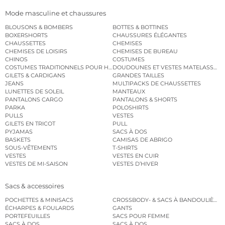
Mode masculine et chaussures
BLOUSONS & BOMBERS
BOTTES & BOTTINES
BOXERSHORTS
CHAUSSURES ÉLÉGANTES
CHAUSSETTES
CHEMISES
CHEMISES DE LOISIRS
CHEMISES DE BUREAU
CHINOS
COSTUMES
COSTUMES TRADITIONNELS POUR HOMME
DOUDOUNES ET VESTES MATELASSÉES
GILETS & CARDIGANS
GRANDES TAILLES
JEANS
MULTIPACKS DE CHAUSSETTES
LUNETTES DE SOLEIL
MANTEAUX
PANTALONS CARGO
PANTALONS & SHORTS
PARKA
POLOSHIRTS
PULLS
VESTES
GILETS EN TRICOT
PULL
PYJAMAS
SACS À DOS
BASKETS
CAMISAS DE ABRIGO
SOUS-VÊTEMENTS
T-SHIRTS
VESTES
VESTES EN CUIR
VESTES DE MI-SAISON
VESTES D’HIVER
Sacs & accessoires
POCHETTES & MINISACS
CROSSBODY- & SACS À BANDOULIÈRE
ÉCHARPES & FOULARDS
GANTS
PORTEFEUILLES
SACS POUR FEMME
SACS À DOS
SACS À DOS