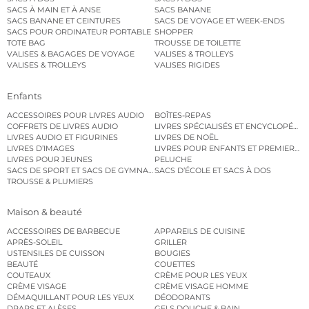
SACS À MAIN ET À ANSE
SACS BANANE
SACS BANANE ET CEINTURES
SACS DE VOYAGE ET WEEK-ENDS
SACS POUR ORDINATEUR PORTABLE
SHOPPER
TOTE BAG
TROUSSE DE TOILETTE
VALISES & BAGAGES DE VOYAGE
VALISES & TROLLEYS
VALISES & TROLLEYS
VALISES RIGIDES
Enfants
ACCESSOIRES POUR LIVRES AUDIO
BOÎTES-REPAS
COFFRETS DE LIVRES AUDIO
LIVRES SPÉCIALISÉS ET ENCYCLOPÉDI
LIVRES AUDIO ET FIGURINES
LIVRES DE NOËL
LIVRES D’IMAGES
LIVRES POUR ENFANTS ET PREMIERS L
LIVRES POUR JEUNES
PELUCHE
SACS DE SPORT ET SACS DE GYMNASTIQUE
SACS D’ÉCOLE ET SACS À DOS
TROUSSE & PLUMIERS
Maison & beauté
ACCESSOIRES DE BARBECUE
APPAREILS DE CUISINE
APRÈS-SOLEIL
GRILLER
USTENSILES DE CUISSON
BOUGIES
BEAUTÉ
COUETTES
COUTEAUX
CRÈME POUR LES YEUX
CRÈME VISAGE
CRÈME VISAGE HOMME
DÉMAQUILLANT POUR LES YEUX
DÉODORANTS
DRAPS ET ALÈSES
GELS DOUCHE & BAIN