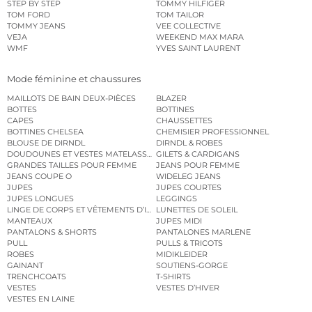
STEP BY STEP
TOMMY HILFIGER
TOM FORD
TOM TAILOR
TOMMY JEANS
VEE COLLECTIVE
VEJA
WEEKEND MAX MARA
WMF
YVES SAINT LAURENT
Mode féminine et chaussures
MAILLOTS DE BAIN DEUX-PIÈCES
BLAZER
BOTTES
BOTTINES
CAPES
CHAUSSETTES
BOTTINES CHELSEA
CHEMISIER PROFESSIONNEL
BLOUSE DE DIRNDL
DIRNDL & ROBES
DOUDOUNES ET VESTES MATELASSÉES
GILETS & CARDIGANS
GRANDES TAILLES POUR FEMME
JEANS POUR FEMME
JEANS COUPE O
WIDELEG JEANS
JUPES
JUPES COURTES
JUPES LONGUES
LEGGINGS
LINGE DE CORPS ET VÊTEMENTS D’INTÉRIEUR
LUNETTES DE SOLEIL
MANTEAUX
JUPES MIDI
PANTALONS & SHORTS
PANTALONES MARLENE
PULL
PULLS & TRICOTS
ROBES
MIDIKLEIDER
GAINANT
SOUTIENS-GORGE
TRENCHCOATS
T-SHIRTS
VESTES
VESTES D’HIVER
VESTES EN LAINE