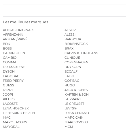
Les meilleures marques
ADIDAS ORIGINALS
AESOP
AFFENZAHN
ALESSI
ARMANI/PRIVÉ
BARBOUR
BDK
BIRKENSTOCK
BOSS
BRAX
CALVIN KLEIN
CALVIN KLEIN JEANS
CAMBIO
CLINIQUE
COMMA
COPENHAGEN
DR. MARTENS
DRYKORN
DYSON
ECOALF
ERGOBAG
FALKE
FRED PERRY
GOT BAG
GUESS
HUGO
IZIPIZI
JACK & JONES
JOOP!
KAPTEN & SON
KIEHL’S
LA PRAIRIE
LACOSTE
LE CREUSET
LENA HOSCHEK
LEVI’S®
LIEBESKIND BERLIN
LUISA CERANO
MAC
MARC CAIN
MARC JACOBS
MARC O’POLO
MAYORAL
MCM