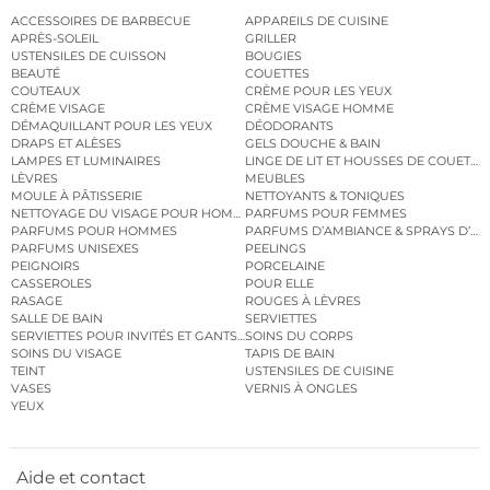
ACCESSOIRES DE BARBECUE
APPAREILS DE CUISINE
APRÈS-SOLEIL
GRILLER
USTENSILES DE CUISSON
BOUGIES
BEAUTÉ
COUETTES
COUTEAUX
CRÈME POUR LES YEUX
CRÈME VISAGE
CRÈME VISAGE HOMME
DÉMAQUILLANT POUR LES YEUX
DÉODORANTS
DRAPS ET ALÈSES
GELS DOUCHE & BAIN
LAMPES ET LUMINAIRES
LINGE DE LIT ET HOUSSES DE COUETTE
LÈVRES
MEUBLES
MOULE À PÂTISSERIE
NETTOYANTS & TONIQUES
NETTOYAGE DU VISAGE POUR HOMMES
PARFUMS POUR FEMMES
PARFUMS POUR HOMMES
PARFUMS D’AMBIANCE & SPRAYS D’A
PARFUMS UNISEXES
PEELINGS
PEIGNOIRS
PORCELAINE
CASSEROLES
POUR ELLE
RASAGE
ROUGES À LÈVRES
SALLE DE BAIN
SERVIETTES
SERVIETTES POUR INVITÉS ET GANTS DE TOILETTE
SOINS DU CORPS
SOINS DU VISAGE
TAPIS DE BAIN
TEINT
USTENSILES DE CUISINE
VASES
VERNIS À ONGLES
YEUX
Aide et contact