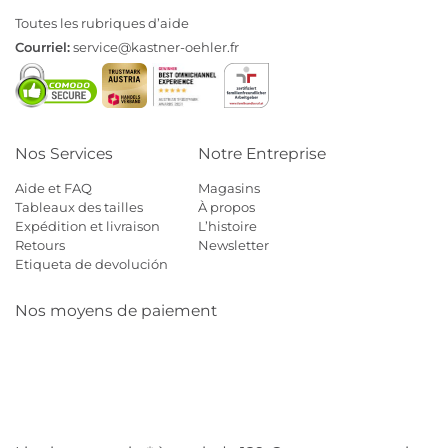
Toutes les rubriques d’aide
Courriel:
service@kastner-oehler.fr
Nos Services
Notre Entreprise
Aide et FAQ
Magasins
Tableaux des tailles
À propos
Expédition et livraison
L’histoire
Retours
Newsletter
Etiqueta de devolución
Nos moyens de paiement
Mastercard
Visa
Diners
Cb
Applepay
Amazon
Payp
Klarna