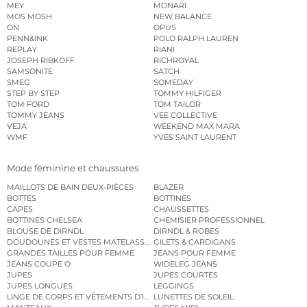
MEY
MONARI
MOS MOSH
NEW BALANCE
ON
OPUS
PENN&INK
POLO RALPH LAUREN
REPLAY
RIANI
JOSEPH RIBKOFF
RICHROYAL
SAMSONITE
SATCH
SMEG
SOMEDAY
STEP BY STEP
TOMMY HILFIGER
TOM FORD
TOM TAILOR
TOMMY JEANS
VEE COLLECTIVE
VEJA
WEEKEND MAX MARA
WMF
YVES SAINT LAURENT
Mode féminine et chaussures
MAILLOTS DE BAIN DEUX-PIÈCES
BLAZER
BOTTES
BOTTINES
CAPES
CHAUSSETTES
BOTTINES CHELSEA
CHEMISIER PROFESSIONNEL
BLOUSE DE DIRNDL
DIRNDL & ROBES
DOUDOUNES ET VESTES MATELASSÉES
GILETS & CARDIGANS
GRANDES TAILLES POUR FEMME
JEANS POUR FEMME
JEANS COUPE O
WIDELEG JEANS
JUPES
JUPES COURTES
JUPES LONGUES
LEGGINGS
LINGE DE CORPS ET VÊTEMENTS D’INTÉRIEUR
LUNETTES DE SOLEIL