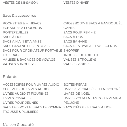
VESTES DE MI-SAISON
VESTES D’HIVER
Sacs & accessoires
POCHETTES & MINISACS
CROSSBODY- & SACS À BANDOULIÈRE
ÉCHARPES & FOULARDS
GANTS
PORTEFEUILLES
SACS POUR FEMME
SACS À DOS
SACS À DOS
SACS À MAIN ET À ANSE
SACS BANANE
SACS BANANE ET CEINTURES
SACS DE VOYAGE ET WEEK-ENDS
SACS POUR ORDINATEUR PORTABLE
SHOPPER
TOTE BAG
TROUSSE DE TOILETTE
VALISES & BAGAGES DE VOYAGE
VALISES & TROLLEYS
VALISES & TROLLEYS
VALISES RIGIDES
Enfants
ACCESSOIRES POUR LIVRES AUDIO
BOÎTES-REPAS
COFFRETS DE LIVRES AUDIO
LIVRES SPÉCIALISÉS ET ENCYCLOPÉDI
LIVRES AUDIO ET FIGURINES
LIVRES DE NOËL
LIVRES D’IMAGES
LIVRES POUR ENFANTS ET PREMIERS L
LIVRES POUR JEUNES
PELUCHE
SACS DE SPORT ET SACS DE GYMNASTIQUE
SACS D’ÉCOLE ET SACS À DOS
TROUSSE & PLUMIERS
Maison & beauté