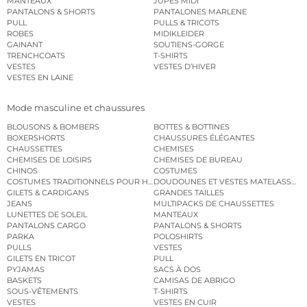
MANTEAUX
JUPES MIDI
PANTALONS & SHORTS
PANTALONES MARLENE
PULL
PULLS & TRICOTS
ROBES
MIDIKLEIDER
GAINANT
SOUTIENS-GORGE
TRENCHCOATS
T-SHIRTS
VESTES
VESTES D’HIVER
VESTES EN LAINE
Mode masculine et chaussures
BLOUSONS & BOMBERS
BOTTES & BOTTINES
BOXERSHORTS
CHAUSSURES ÉLÉGANTES
CHAUSSETTES
CHEMISES
CHEMISES DE LOISIRS
CHEMISES DE BUREAU
CHINOS
COSTUMES
COSTUMES TRADITIONNELS POUR HOMME
DOUDOUNES ET VESTES MATELASSÉES
GILETS & CARDIGANS
GRANDES TAILLES
JEANS
MULTIPACKS DE CHAUSSETTES
LUNETTES DE SOLEIL
MANTEAUX
PANTALONS CARGO
PANTALONS & SHORTS
PARKA
POLOSHIRTS
PULLS
VESTES
GILETS EN TRICOT
PULL
PYJAMAS
SACS À DOS
BASKETS
CAMISAS DE ABRIGO
SOUS-VÊTEMENTS
T-SHIRTS
VESTES
VESTES EN CUIR