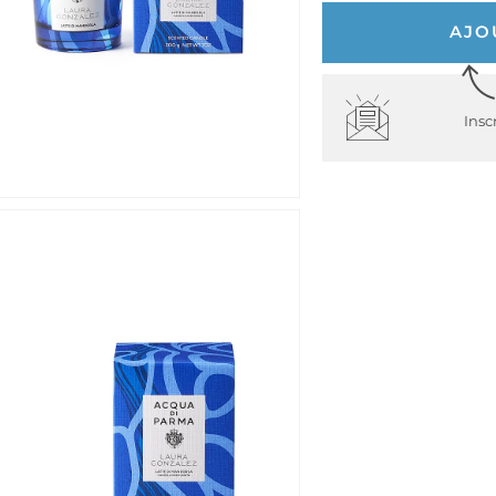
AJO
Insc