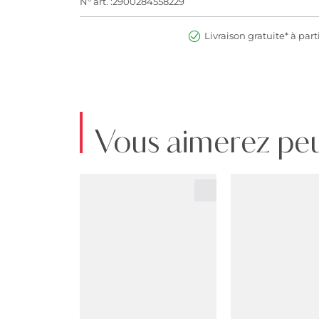
N° art. :2900284558229
Livraison gratuite* à part
Vous aimerez peu