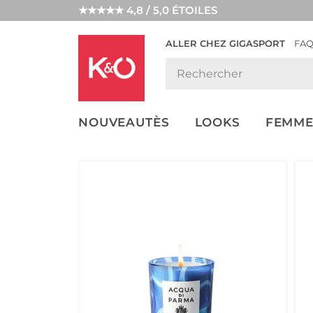
★★★★★ 4,8 / 5,0 ÉTOILES
ALLER CHEZ GIGASPORT
FA
NOS
LOOKS
WEDDING
ENDANCES
VIBES
NOUVEAUTÈS
LOOKS
FEMME