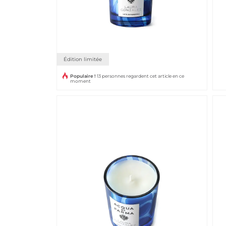
Édition limitée
Populaire !
13 personnes regardent cet article en ce
moment