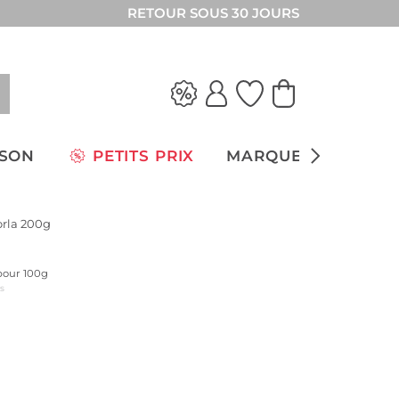
RETOUR SOUS 30 JOURS
ISON
PETITS PRIX
MARQUES
orla 200g
 pour 100g
us