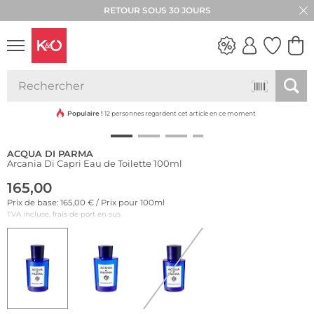
RETOUR SOUS 30 JOURS
LOOKS
WEDDING
VIBES
Populaire !
12 personnes regardent cet article en ce moment
ACQUA DI PARMA
Arcania Di Capri Eau de Toilette 100ml
165,00
Prix de base: 165,00 € / Prix pour 100ml
TVA incluse, frais de port en sus