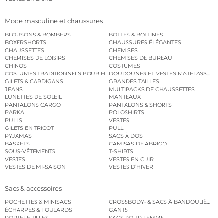
Mode masculine et chaussures
BLOUSONS & BOMBERS
BOTTES & BOTTINES
BOXERSHORTS
CHAUSSURES ÉLÉGANTES
CHAUSSETTES
CHEMISES
CHEMISES DE LOISIRS
CHEMISES DE BUREAU
CHINOS
COSTUMES
COSTUMES TRADITIONNELS POUR HOMME
DOUDOUNES ET VESTES MATELASSÉES
GILETS & CARDIGANS
GRANDES TAILLES
JEANS
MULTIPACKS DE CHAUSSETTES
LUNETTES DE SOLEIL
MANTEAUX
PANTALONS CARGO
PANTALONS & SHORTS
PARKA
POLOSHIRTS
PULLS
VESTES
GILETS EN TRICOT
PULL
PYJAMAS
SACS À DOS
BASKETS
CAMISAS DE ABRIGO
SOUS-VÊTEMENTS
T-SHIRTS
VESTES
VESTES EN CUIR
VESTES DE MI-SAISON
VESTES D’HIVER
Sacs & accessoires
POCHETTES & MINISACS
CROSSBODY- & SACS À BANDOULIÈRE
ÉCHARPES & FOULARDS
GANTS
PORTEFEUILLES
SACS POUR FEMME