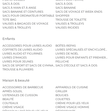
SACS À DOS
SACS À DOS
SACS À MAIN ET À ANSE
SACS BANANE
SACS BANANE ET CEINTURES
SACS DE VOYAGE ET WEEK-ENDS
SACS POUR ORDINATEUR PORTABLE
SHOPPER
TOTE BAG
TROUSSE DE TOILETTE
VALISES & BAGAGES DE VOYAGE
VALISES & TROLLEYS
VALISES & TROLLEYS
VALISES RIGIDES
Enfants
ACCESSOIRES POUR LIVRES AUDIO
BOÎTES-REPAS
COFFRETS DE LIVRES AUDIO
LIVRES SPÉCIALISÉS ET ENCYCLOPÉDI
LIVRES AUDIO ET FIGURINES
LIVRES DE NOËL
LIVRES D’IMAGES
LIVRES POUR ENFANTS ET PREMIERS L
LIVRES POUR JEUNES
PELUCHE
SACS DE SPORT ET SACS DE GYMNASTIQUE
SACS D’ÉCOLE ET SACS À DOS
TROUSSE & PLUMIERS
Maison & beauté
ACCESSOIRES DE BARBECUE
APPAREILS DE CUISINE
APRÈS-SOLEIL
GRILLER
USTENSILES DE CUISSON
BOUGIES
BEAUTÉ
COUETTES
COUTEAUX
CRÈME POUR LES YEUX
CRÈME VISAGE
CRÈME VISAGE HOMME