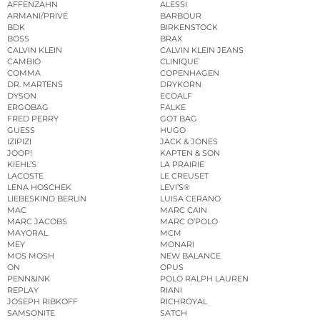
AFFENZAHN
ALESSI
ARMANI/PRIVÉ
BARBOUR
BDK
BIRKENSTOCK
BOSS
BRAX
CALVIN KLEIN
CALVIN KLEIN JEANS
CAMBIO
CLINIQUE
COMMA
COPENHAGEN
DR. MARTENS
DRYKORN
DYSON
ECOALF
ERGOBAG
FALKE
FRED PERRY
GOT BAG
GUESS
HUGO
IZIPIZI
JACK & JONES
JOOP!
KAPTEN & SON
KIEHL’S
LA PRAIRIE
LACOSTE
LE CREUSET
LENA HOSCHEK
LEVI’S®
LIEBESKIND BERLIN
LUISA CERANO
MAC
MARC CAIN
MARC JACOBS
MARC O’POLO
MAYORAL
MCM
MEY
MONARI
MOS MOSH
NEW BALANCE
ON
OPUS
PENN&INK
POLO RALPH LAUREN
REPLAY
RIANI
JOSEPH RIBKOFF
RICHROYAL
SAMSONITE
SATCH