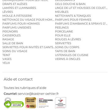
DÉMAQUILLANT POUR LES YEUX
DÉODORANTS
DRAPS ET ALÈSES
GELS DOUCHE & BAIN
LAMPES ET LUMINAIRES
LINGE DE LIT ET HOUSSES DE COUETTE
LÈVRES
MEUBLES
MOULE À PÂTISSERIE
NETTOYANTS & TONIQUES
NETTOYAGE DU VISAGE POUR HOMMES
PARFUMS POUR FEMMES
PARFUMS POUR HOMMES
PARFUMS D’AMBIANCE & SPRAYS D’A
PARFUMS UNISEXES
PEELINGS
PEIGNOIRS
PORCELAINE
CASSEROLES
POUR ELLE
RASAGE
ROUGES À LÈVRES
SALLE DE BAIN
SERVIETTES
SERVIETTES POUR INVITÉS ET GANTS DE TOILETTE
SOINS DU CORPS
SOINS DU VISAGE
TAPIS DE BAIN
TEINT
USTENSILES DE CUISINE
VASES
VERNIS À ONGLES
YEUX
Aide et contact
Toutes les rubriques d’aide
Courriel:
service@kastner-oehler.fr