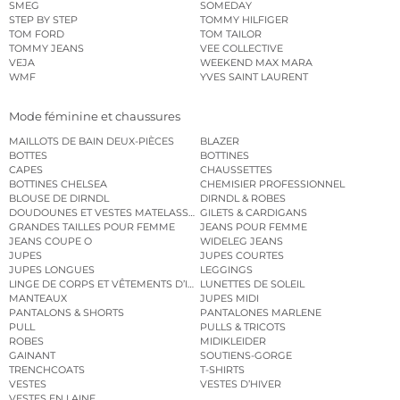
SMEG
SOMEDAY
STEP BY STEP
TOMMY HILFIGER
TOM FORD
TOM TAILOR
TOMMY JEANS
VEE COLLECTIVE
VEJA
WEEKEND MAX MARA
WMF
YVES SAINT LAURENT
Mode féminine et chaussures
MAILLOTS DE BAIN DEUX-PIÈCES
BLAZER
BOTTES
BOTTINES
CAPES
CHAUSSETTES
BOTTINES CHELSEA
CHEMISIER PROFESSIONNEL
BLOUSE DE DIRNDL
DIRNDL & ROBES
DOUDOUNES ET VESTES MATELASSÉES
GILETS & CARDIGANS
GRANDES TAILLES POUR FEMME
JEANS POUR FEMME
JEANS COUPE O
WIDELEG JEANS
JUPES
JUPES COURTES
JUPES LONGUES
LEGGINGS
LINGE DE CORPS ET VÊTEMENTS D’INTÉRIEUR
LUNETTES DE SOLEIL
MANTEAUX
JUPES MIDI
PANTALONS & SHORTS
PANTALONES MARLENE
PULL
PULLS & TRICOTS
ROBES
MIDIKLEIDER
GAINANT
SOUTIENS-GORGE
TRENCHCOATS
T-SHIRTS
VESTES
VESTES D’HIVER
VESTES EN LAINE